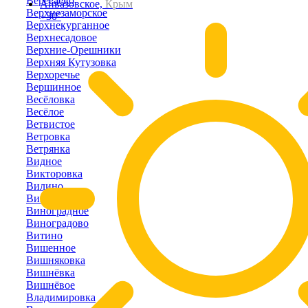
Вересаево
Айвазовское,
Крым
Верхнезаморское
+30°
Верхнекурганное
Верхнесадовое
Верхние-Орешники
Верхняя Кутузовка
Верхоречье
Вершинное
Весёловка
Весёлое
Ветвистое
Ветровка
Ветрянка
Видное
Викторовка
Вилино
Винницкое
Виноградное
Виноградово
Витино
Вишенное
Вишняковка
Вишнёвка
Вишнёвое
Владимировка