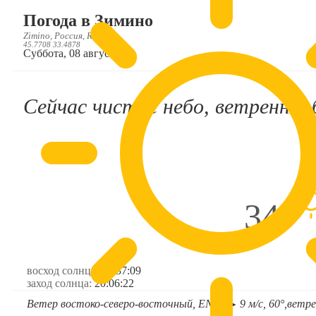
Погода в Зимино
Zimino, Россия, RU
45.7708 33.4878
Суббота, 08 августа
Сейчас чистое небо, ветренно, 
34°
восход солнца:
05:37:09
заход солнца:
20:06:22
Ветер востоко-северо-восточный, ENE
9 м/с, 60°,
ветре
➤