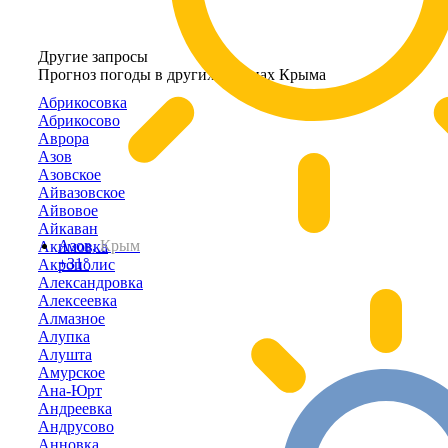
Другие запросы
Прогноз погоды в других районах Крыма
Абрикосовка
Абрикосово
Аврора
Азов
Азовское
Айвазовское
Айвовое
Айкаван
Азов,
Крым
Акимовка
+31°
Акрополис
Александровка
Алексеевка
Алмазное
Алупка
Алушта
Амурское
Ана-Юрт
Андреевка
Андрусово
Анновка