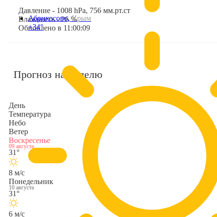
Давление - 1008 hPa, 756 мм.рт.ст
Абрикосово,
Крым
Влажность - 26 %
+34°
Обновлено в 11:00:09
Прогноз на неделю
День
Температура
Небо
Ветер
Воскресенье
09 августа
31°
8 м/с
Понедельник
10 августа
31°
6 м/с