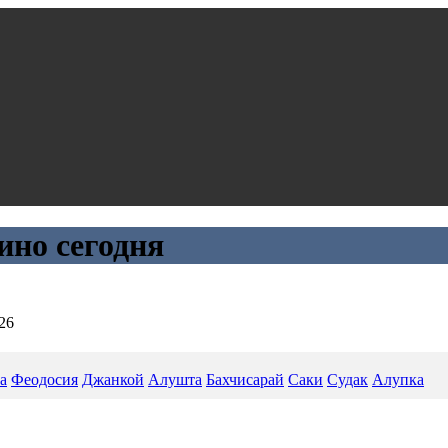
ино сегодня
26
а
Феодосия
Джанкой
Алушта
Бахчисарай
Саки
Судак
Алупка