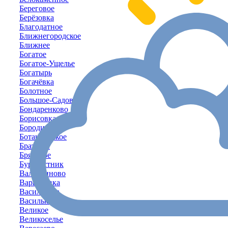
Береговое
Берёзовка
Благодатное
Ближнегородское
Ближнее
Богатое
Богатое-Ущелье
Богатырь
Богачёвка
Болотное
Большое-Садовое
Бондаренково
Борисовка
Бородино
Ботаническое
Братское
Брянское
Буревестник
Валентиново
Варваровка
Васильевка
Васильковое
Великое
Великоселье