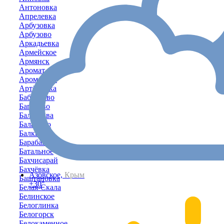
Антоновка
Апрелевка
Арбузовка
Арбузово
Аркадьевка
Армейское
Армянск
Аромат
Ароматное
Артёмовка
Бабенково
Багерово
Балаклава
Баланово
Балки
Барабаново
Батальное
Бахчисарай
Бахчёвка
Азовское,
Крым
Баштановка
+30°
Белая-Скала
Белинское
Белоглинка
Белогорск
Белокаменное