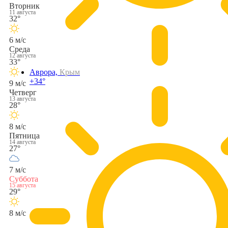
Вторник
11 августа
32°
6 м/с
Среда
12 августа
33°
Аврора,
Крым
+34°
9 м/с
Четверг
13 августа
28°
8 м/с
Пятница
14 августа
27°
7 м/с
Суббота
15 августа
29°
8 м/с