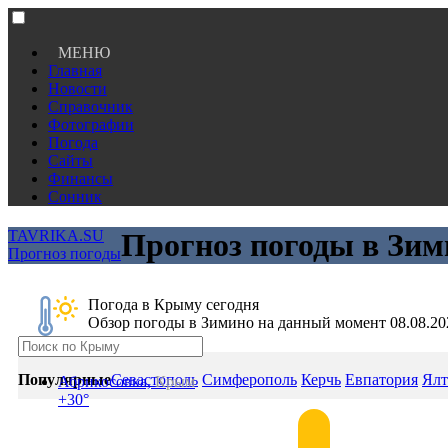
МЕНЮ
Главная
Новости
Справочник
Фотографии
Погода
Сайты
Финансы
Сонник
TAVRIKA.SU
Прогноз погоды в Зим
Прогноз погоды
Погода в Крыму сегодня
Обзор погоды в Зимино на данный момент 08.08.20
Популярные
Севастополь
Симферополь
Керчь
Евпатория
Ялт
Абрикосовка,
Крым
+30°