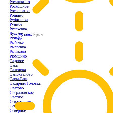
Ромашкино
Роскошное
Россошанка
Рощино
Рубиновка
Рунное
Русаковка
Русское
Арбузово,
Крым
Ручьи
+34°
Рыбачье
Рылеевка
Рысаково
Рюмшино
Садовое
Саки
Салгирка
Самохвалово
Сары-Баш
Сахарная Головка
Сватово
Свердловское
Светлое
Севастополь
Севастьяновка
Северное