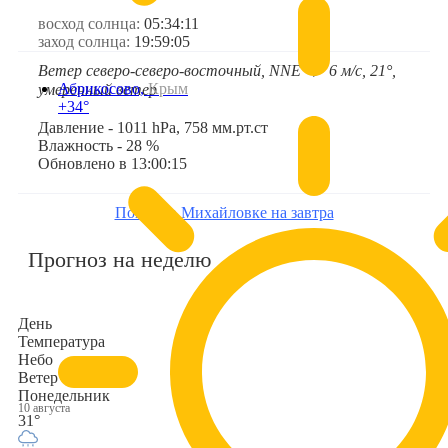
восход солнца:
05:34:11
заход солнца:
19:59:05
Ветер северо-северо-восточный, NNE
6 м/с, 21°,
➤
Абрикосово,
Крым
умеренный ветер
+34°
Давление - 1011 hPa, 758 мм.рт.ст
Влажность - 28 %
Обновлено в 13:00:15
Погода в Михайловке на завтра
Прогноз на неделю
День
Температура
Небо
Ветер
Понедельник
10 августа
31°