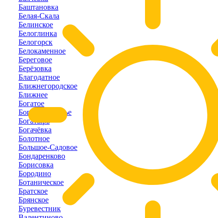
Баштановка
Белая-Скала
Белинское
Белоглинка
Белогорск
Белокаменное
Береговое
Берёзовка
Благодатное
Ближнегородское
Ближнее
Богатое
Богатое-Ущелье
Богатырь
Богачёвка
Болотное
Большое-Садовое
Бондаренково
Борисовка
Бородино
Ботаническое
Братское
Брянское
Буревестник
Валентиново