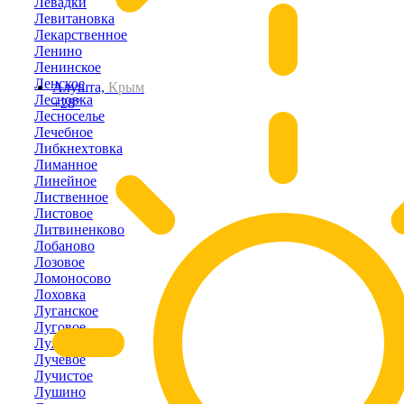
Левадки
Левитановка
Лекарственное
Ленино
Ленинское
Ленское
Алушта,
Крым
Лесновка
+28°
Лесноселье
Лечебное
Либкнехтовка
Лиманное
Линейное
Лиственное
Листовое
Литвиненково
Лобаново
Лозовое
Ломоносово
Лоховка
Луганское
Луговое
Лужки
Лучевое
Лучистое
Лушино