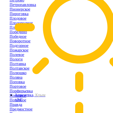
Петрово
Петропавловка
Пионерское
Пироговка
Плодовое
Плодородное
Плотинное
Победино
Победное
Поворотное
Подгорное
Пожарское
Полевое
Пологи
Полтавка
Полтавское
Полюшко
Поляна
Поповка
Портовое
Порфирьевка
Апрелевка,
Крым
Почтовое
+34°
Почётное
Правда
Предмостное