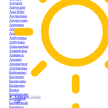
Алушта
Амурское
Ана-Юрт
Андреевка
Андрусово
Анновка
Антоновка
Апрелевка
Арбузовка
Арбузово
Аркадьевка
Армейское
Армянск
Аромат
Ароматное
Артёмовка
Бабенково
Багерово
Балаклава
Баланово
Балки
Барабаново
Азовское,
Крым
Батальное
+34°
Бахчисарай
Бахчёвка