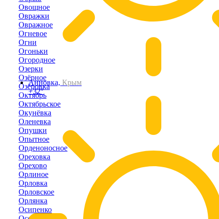
Овощное
Овражки
Овражное
Огневое
Огни
Огоньки
Огородное
Озерки
Озёрное
Анновка,
Крым
Озёровка
+32°
Октябрь
Октябрьское
Окунёвка
Оленевка
Опушки
Опытное
Орденоносное
Ореховка
Орехово
Орлиное
Орловка
Орловское
Орлянка
Осипенко
Осовины