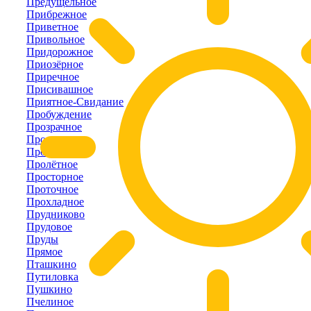
Предущельное
Прибрежное
Приветное
Привольное
Придорожное
Приозёрное
Приречное
Присивашное
Приятное-Свидание
Пробуждение
Прозрачное
Пролетарка
Пролом
Пролётное
Просторное
Проточное
Прохладное
Прудниково
Прудовое
Пруды
Прямое
Пташкино
Путиловка
Пушкино
Пчелиное