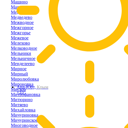
Машино
Маяк
Медведевка
Медведево
Межводное
Межгорное
Межгорье
Межевое
Мелехово
Мелководное
Мельники
Мельничное
Менделеево
Мирное
Мирный
Миролюбовка
Мироновка
Ана-Юрт,
Крым
Мисхор
+33°
Митрофановка
Митюрино
Митяево
Михайловка
Мичуриновка
Мичуринское
Многоводное