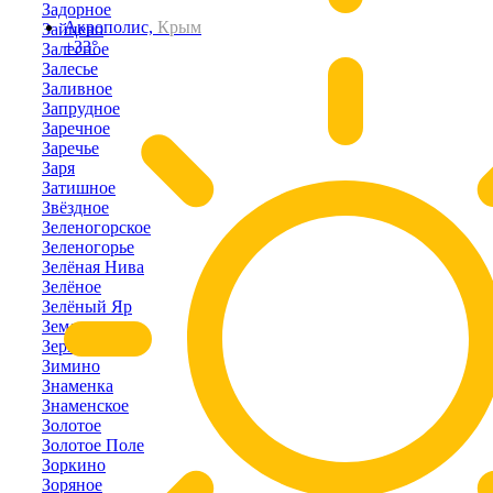
Задорное
Акрополис,
Крым
Зайцево
+33°
Залесное
Залесье
Заливное
Запрудное
Заречное
Заречье
Заря
Затишное
Звёздное
Зеленогорское
Зеленогорье
Зелёная Нива
Зелёное
Зелёный Яр
Земляничное
Зерновое
Зимино
Знаменка
Знаменское
Золотое
Золотое Поле
Зоркино
Зоряное