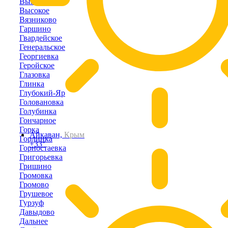
Выпасное
Высокое
Вязниково
Гаршино
Гвардейское
Генеральское
Георгиевка
Геройское
Глазовка
Глинка
Глубокий-Яр
Головановка
Голубинка
Гончарное
Горка
Айкаван,
Крым
Горлинка
+33°
Горностаевка
Григорьевка
Гришино
Громовка
Громово
Грушевое
Гурзуф
Давыдово
Дальнее