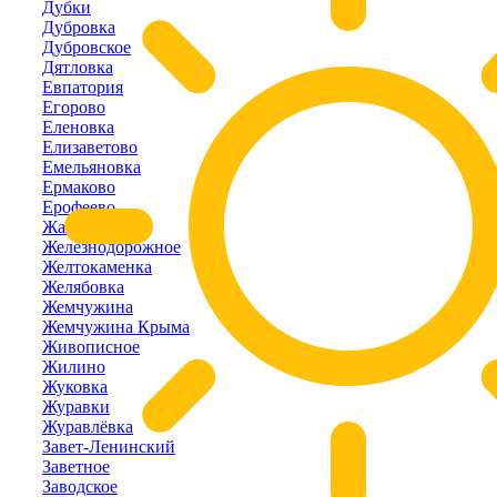
Дубки
Дубровка
Дубровское
Дятловка
Евпатория
Егорово
Еленовка
Елизаветово
Емельяновка
Ермаково
Ерофеево
Жаворонки
Железнодорожное
Желтокаменка
Желябовка
Жемчужина
Жемчужина Крыма
Живописное
Жилино
Жуковка
Журавки
Журавлёвка
Завет-Ленинский
Заветное
Заводское