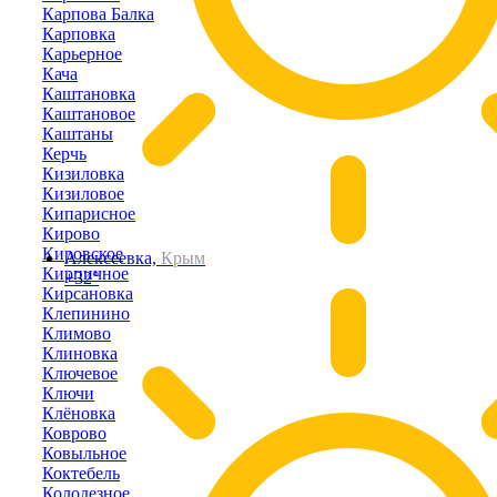
Карпова Балка
Карповка
Карьерное
Кача
Каштановка
Каштановое
Каштаны
Керчь
Кизиловка
Кизиловое
Кипарисное
Кирово
Кировское
Алексеевка,
Крым
Кирпичное
+32°
Кирсановка
Клепинино
Климово
Клиновка
Ключевое
Ключи
Клёновка
Коврово
Ковыльное
Коктебель
Колодезное