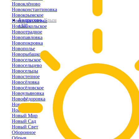
Новоклёново
Новоконстантиновка
Новокрымское
Андрусово,
Крым
Новониколаевка
+33°
Новоникольское
Новоотрадное
Новопавловка
Новопокровка
Новополье
Новорыбацкое
Новосельское
Новосельцево
Новосельцы
Новостепное
Новосёловка
Новосёловское
Новоульяновка
Новофёдоровка
Новоэстония
Новый Кояш
Новый Мир
Новый Сад
Новый Свет
Оборонное
Обрыв