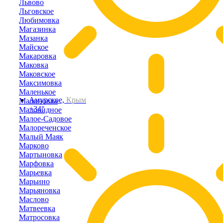
Львово
Льговское
Любимовка
Магазинка
Мазанка
Майское
Макаровка
Маковка
Маковское
Максимовка
Маленькое
Амурское,
Крым
Малиновка
+34°
Маловидное
Малое-Садовое
Малореченское
Малый Маяк
Марково
Мартыновка
Марфовка
Марьевка
Марьино
Марьяновка
Маслово
Матвеевка
Матросовка