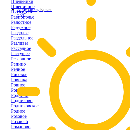
Пчельники
Пшеничное
Арбузовка,
Крым
Пятихатка
+35°
Равнополье
Радостное
Радужное
Раздолье
Раздольное
Разливы
Рассадное
Растущее
Резервное
Репино
Речное
Рисовое
Ровенка
Ровное
Рогово
Родники
Родниково
Родниковское
Родное
Розовое
Розовый
Романово