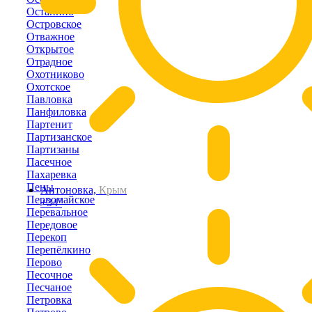
Останино
Островское
Отважное
Открытое
Отрадное
Охотниково
Охотское
Павловка
Панфиловка
Партенит
Партизанское
Партизаны
Пасечное
Пахаревка
Пены
Антоновка,
Крым
Первомайское
+34°
Перевальное
Передовое
Перекоп
Перепёлкино
Перово
Песочное
Песчаное
Петровка