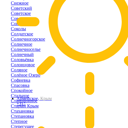
Снежное
Советский
Советское
Совхозное
Соколиное
Соколы
Солдатское
Солнечногорское
Солнечное
Солнечноселье
Солнечный
Соловьёвка
Солонцовое
Соляное
Солёное Озеро
Софиевка
Спасовка
Спокойное
Стальное
Армейское,
Крым
Станционное
+31°
Старый Крым
Стахановка
Степановка
Степное
Стерегущее