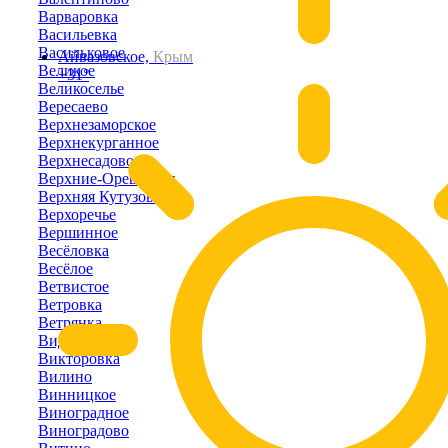
Варваровка
Васильевка
Васильковое
Айвазовское,
Крым
Великое
+31°
Великоселье
Вересаево
Верхнезаморское
Верхнекурганное
Верхнесадовое
Верхние-Орешники
Верхняя Кутузовка
Верхоречье
Вершинное
Весёловка
Весёлое
Ветвистое
Ветровка
Ветрянка
Видное
Викторовка
Вилино
Винницкое
Виноградное
Виноградово