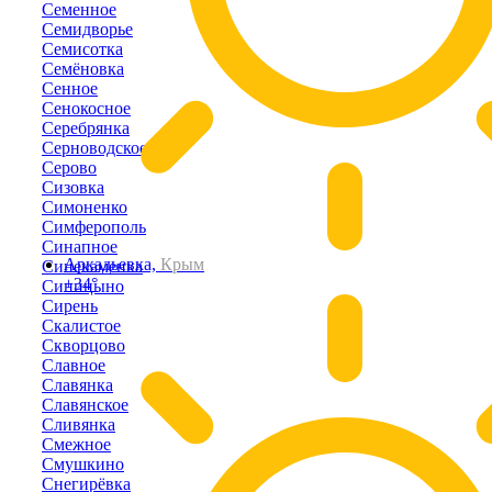
Семенное
Семидворье
Семисотка
Семёновка
Сенное
Сенокосное
Серебрянка
Серноводское
Серово
Сизовка
Симоненко
Симферополь
Синапное
Аркадьевка,
Крым
Синекаменка
+34°
Синицыно
Сирень
Скалистое
Скворцово
Славное
Славянка
Славянское
Сливянка
Смежное
Смушкино
Снегирёвка