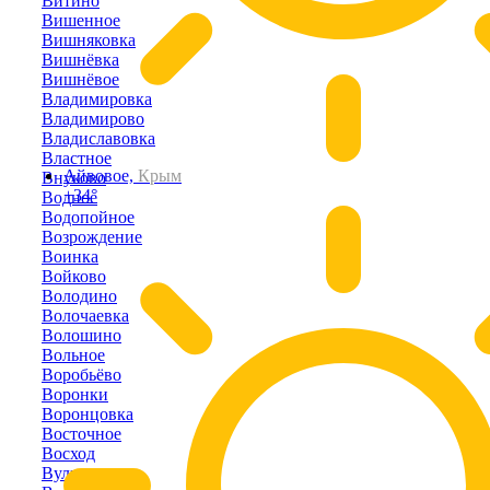
Витино
Вишенное
Вишняковка
Вишнёвка
Вишнёвое
Владимировка
Владимирово
Владиславовка
Властное
Айвовое,
Крым
Внуково
+34°
Водное
Водопойное
Возрождение
Воинка
Войково
Володино
Волочаевка
Волошино
Вольное
Воробьёво
Воронки
Воронцовка
Восточное
Восход
Вулкановка