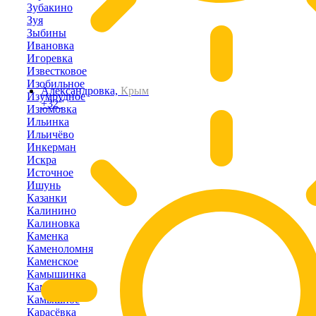
Зубакино
Зуя
Зыбины
Ивановка
Игоревка
Известковое
Изобильное
Александровка,
Крым
Изумрудное
+32°
Изюмовка
Ильинка
Ильичёво
Инкерман
Искра
Источное
Ишунь
Казанки
Калинино
Калиновка
Каменка
Каменоломня
Каменское
Камышинка
Камышлы
Камышное
Карасёвка