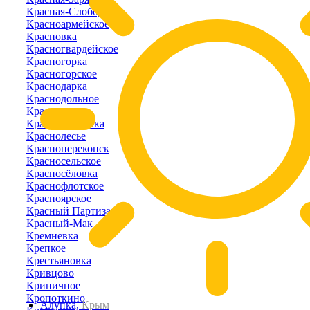
Красная-Слобода
Красноармейское
Красновка
Красногвардейское
Красногорка
Красногорское
Краснодарка
Краснодольное
Красное
Краснознаменка
Краснолесье
Красноперекопск
Красносельское
Красносёловка
Краснофлотское
Красноярское
Красный Партизан
Красный-Мак
Кремневка
Крепкое
Крестьяновка
Кривцово
Криничное
Кропоткино
Алупка,
Крым