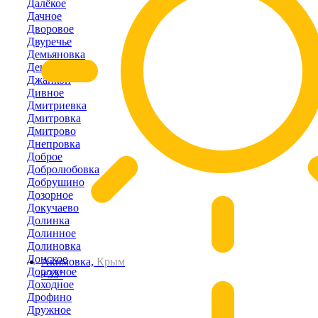
Далёкое
Дачное
Дворовое
Двуречье
Демьяновка
Денисовка
Джанкой
Дивное
Дмитриевка
Дмитровка
Дмитрово
Днепровка
Доброе
Добролюбовка
Добрушино
Дозорное
Докучаево
Долинка
Долинное
Долиновка
Донское
Акимовка,
Крым
Дорожное
+33°
Доходное
Дрофино
Дружное