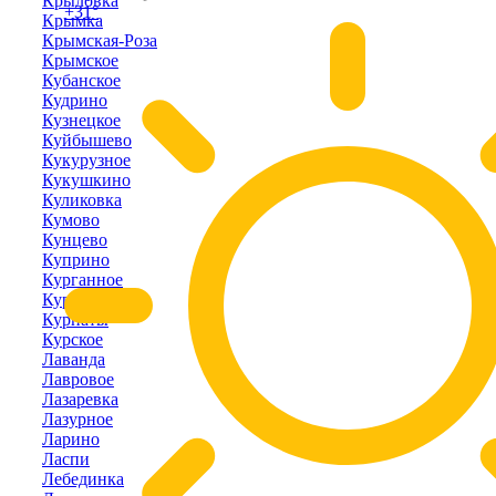
Крыловка
+31°
Крымка
Крымская-Роза
Крымское
Кубанское
Кудрино
Кузнецкое
Куйбышево
Кукурузное
Кукушкино
Куликовка
Кумово
Кунцево
Куприно
Курганное
Курортное
Курпаты
Курское
Лаванда
Лавровое
Лазаревка
Лазурное
Ларино
Ласпи
Лебединка