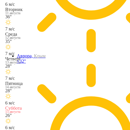
6 м/с
Вторник
11 августа
36°
7 м/с
Среда
12 августа
35°
7 м/с
Аврора,
Крым
Четверг
+32°
13 августа
28°
7 м/с
Пятница
14 августа
28°
6 м/с
Суббота
15 августа
26°
6 м/с