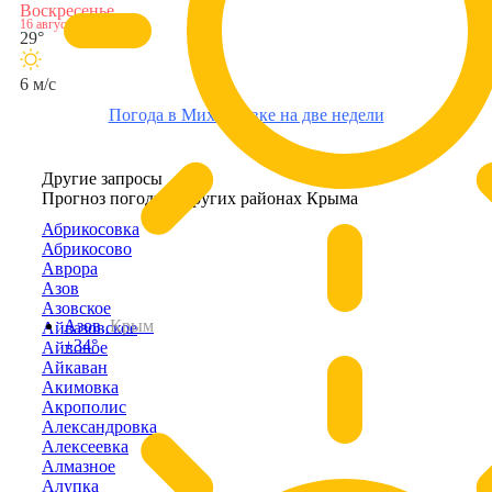
Воскресенье
16 августа
29°
6 м/с
Погода в Михайловке на две недели
Другие запросы
Прогноз погоды в других районах Крыма
Абрикосовка
Абрикосово
Аврора
Азов
Азовское
Азов,
Крым
Айвазовское
+34°
Айвовое
Айкаван
Акимовка
Акрополис
Александровка
Алексеевка
Алмазное
Алупка