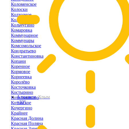
Коломенское
Колоски
Колхозное
Кольцово
Кольчугино
Комаровка
Коммунарное
Коммунары
Комсомольское
Кондратьево
Константиновка
Копани
Коренное
Кормовое
Корнеевка
Королёво
Косточковка
Костырино
Алмазное,
Крым
Котельниково
+33°
Котовское
Кочергино
Крайнее
Красная Долина
Красная Поляна
Красная-Заря