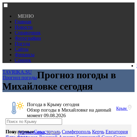
МЕНЮ
Главная
Новости
Справочник
Фотографии
Погода
Сайты
Финансы
Сонник
TAVRIKA.SU
Прогноз погоды в
Прогноз погоды
Михайловке сегодня
Погода в Крыму сегодня
Крым
Обзор погоды в Михайловке на данный
момент 09.08.2026
Популярные
Севастополь
Симферополь
Керчь
Евпатория
Абрикосовка,
Крым