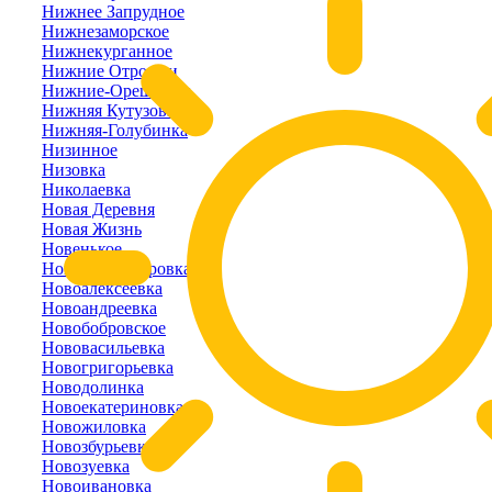
Нижнее Запрудное
Нижнезаморское
Нижнекурганное
Нижние Отрожки
Нижние-Орешники
Нижняя Кутузовка
Нижняя-Голубинка
Низинное
Низовка
Николаевка
Новая Деревня
Новая Жизнь
Новенькое
Новоалександровка
Новоалексеевка
Новоандреевка
Новобобровское
Нововасильевка
Новогригорьевка
Новодолинка
Новоекатериновка
Новожиловка
Новозбурьевка
Новозуевка
Новоивановка