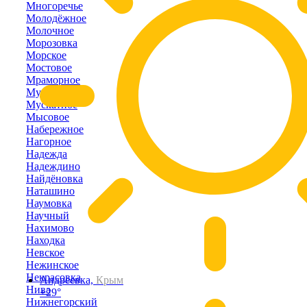
Многоречье
Молодёжное
Молочное
Морозовка
Морское
Мостовое
Мраморное
Муромское
Мускатное
Мысовое
Набережное
Нагорное
Надежда
Надеждино
Найдёновка
Наташино
Наумовка
Научный
Нахимово
Находка
Невское
Нежинское
Некрасовка
Андреевка,
Крым
Нива
+29°
Нижнегорский