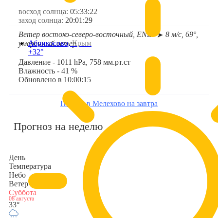
восход солнца:
05:33:22
заход солнца:
20:01:29
Ветер востоко-северо-восточный, ENE
8 м/с, 69°,
➤
Абрикосово,
Крым
умеренный ветер
+32°
Давление - 1011 hPa, 758 мм.рт.ст
Влажность - 41 %
Обновлено в 10:00:15
Погода в Мелехово на завтра
Прогноз на неделю
День
Температура
Небо
Ветер
Суббота
08 августа
33°