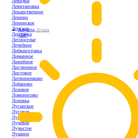
Левадки
Левитановка
Лекарственное
Ленино
Ленинское
Ленское
Алушта,
Крым
Лесновка
+28°
Лесноселье
Лечебное
Либкнехтовка
Лиманное
Линейное
Лиственное
Листовое
Литвиненково
Лобаново
Лозовое
Ломоносово
Лоховка
Луганское
Луговое
Лужки
Лучевое
Лучистое
Лушино