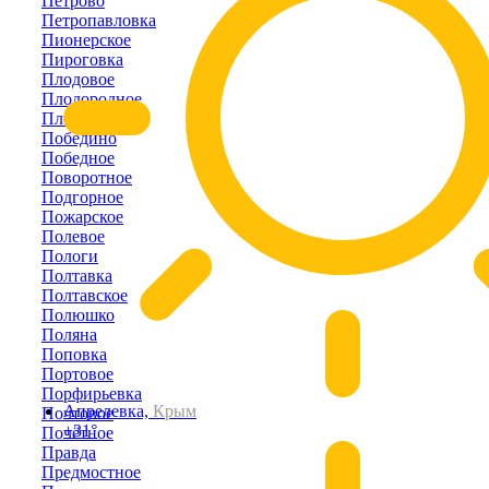
Петрово
Петропавловка
Пионерское
Пироговка
Плодовое
Плодородное
Плотинное
Победино
Победное
Поворотное
Подгорное
Пожарское
Полевое
Пологи
Полтавка
Полтавское
Полюшко
Поляна
Поповка
Портовое
Порфирьевка
Апрелевка,
Крым
Почтовое
+31°
Почётное
Правда
Предмостное