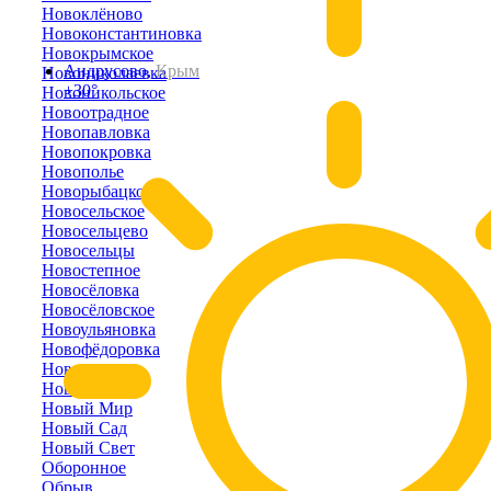
Новоклёново
Новоконстантиновка
Новокрымское
Андрусово,
Крым
Новониколаевка
+30°
Новоникольское
Новоотрадное
Новопавловка
Новопокровка
Новополье
Новорыбацкое
Новосельское
Новосельцево
Новосельцы
Новостепное
Новосёловка
Новосёловское
Новоульяновка
Новофёдоровка
Новоэстония
Новый Кояш
Новый Мир
Новый Сад
Новый Свет
Оборонное
Обрыв