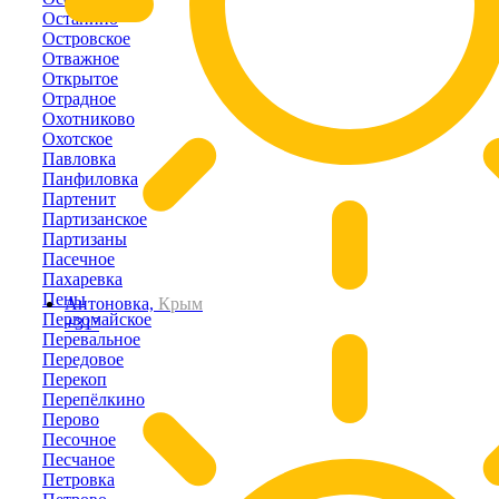
Останино
Островское
Отважное
Открытое
Отрадное
Охотниково
Охотское
Павловка
Панфиловка
Партенит
Партизанское
Партизаны
Пасечное
Пахаревка
Пены
Антоновка,
Крым
Первомайское
+31°
Перевальное
Передовое
Перекоп
Перепёлкино
Перово
Песочное
Песчаное
Петровка