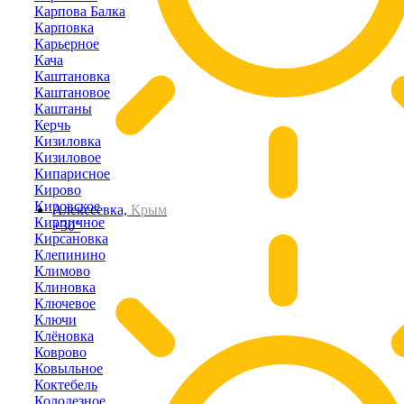
Карпова Балка
Карповка
Карьерное
Кача
Каштановка
Каштановое
Каштаны
Керчь
Кизиловка
Кизиловое
Кипарисное
Кирово
Кировское
Алексеевка,
Крым
Кирпичное
+30°
Кирсановка
Клепинино
Климово
Клиновка
Ключевое
Ключи
Клёновка
Коврово
Ковыльное
Коктебель
Колодезное