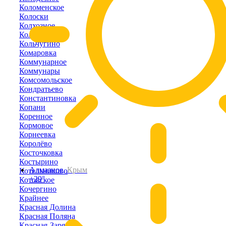
Коломенское
Колоски
Колхозное
Кольцово
Кольчугино
Комаровка
Коммунарное
Коммунары
Комсомольское
Кондратьево
Константиновка
Копани
Коренное
Кормовое
Корнеевка
Королёво
Косточковка
Костырино
Алмазное,
Крым
Котельниково
+29°
Котовское
Кочергино
Крайнее
Красная Долина
Красная Поляна
Красная-Заря