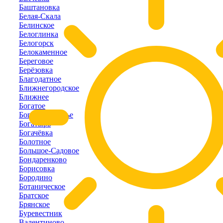
Баштановка
Белая-Скала
Белинское
Белоглинка
Белогорск
Белокаменное
Береговое
Берёзовка
Благодатное
Ближнегородское
Ближнее
Богатое
Богатое-Ущелье
Богатырь
Богачёвка
Болотное
Большое-Садовое
Бондаренково
Борисовка
Бородино
Ботаническое
Братское
Брянское
Буревестник
Валентиново