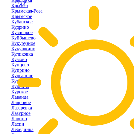
Крыловка
+28°
Крымка
Крымская-Роза
Крымское
Кубанское
Кудрино
Кузнецкое
Куйбышево
Кукурузное
Кукушкино
Куликовка
Кумово
Кунцево
Куприно
Курганное
Курортное
Курпаты
Курское
Лаванда
Лавровое
Лазаревка
Лазурное
Ларино
Ласпи
Лебединка