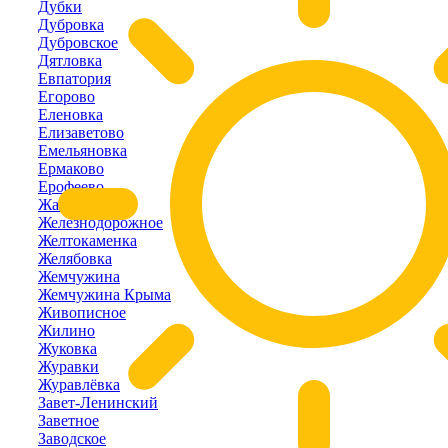
Дубки
Дубровка
Дубровское
Дятловка
Евпатория
Егорово
Еленовка
Елизаветово
Емельяновка
Ермаково
Ерофеево
Жаворонки
Железнодорожное
Желтокаменка
Желябовка
Жемчужина
Жемчужина Крыма
Живописное
Жилино
Жуковка
Журавки
Журавлёвка
Завет-Ленинский
Заветное
Заводское