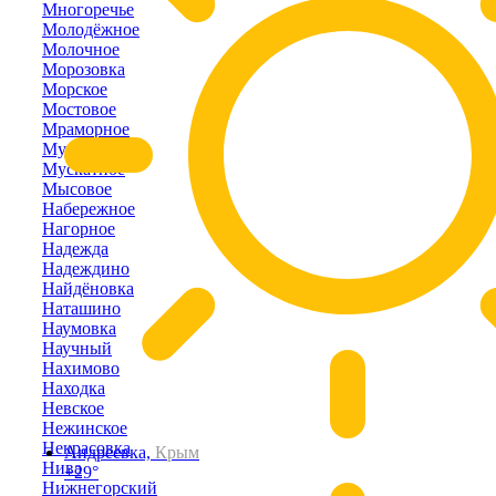
Многоречье
Молодёжное
Молочное
Морозовка
Морское
Мостовое
Мраморное
Муромское
Мускатное
Мысовое
Набережное
Нагорное
Надежда
Надеждино
Найдёновка
Наташино
Наумовка
Научный
Нахимово
Находка
Невское
Нежинское
Некрасовка
Андреевка,
Крым
Нива
+29°
Нижнегорский