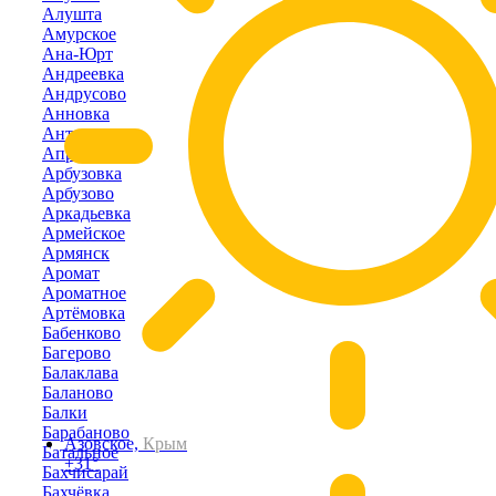
Алушта
Амурское
Ана-Юрт
Андреевка
Андрусово
Анновка
Антоновка
Апрелевка
Арбузовка
Арбузово
Аркадьевка
Армейское
Армянск
Аромат
Ароматное
Артёмовка
Бабенково
Багерово
Балаклава
Баланово
Балки
Барабаново
Азовское,
Крым
Батальное
+31°
Бахчисарай
Бахчёвка