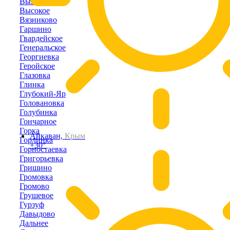
Выпасное
Высокое
Вязниково
Гаршино
Гвардейское
Генеральское
Георгиевка
Геройское
Глазовка
Глинка
Глубокий-Яр
Головановка
Голубинка
Гончарное
Горка
Айкаван,
Крым
Горлинка
+30°
Горностаевка
Григорьевка
Гришино
Громовка
Громово
Грушевое
Гурзуф
Давыдово
Дальнее