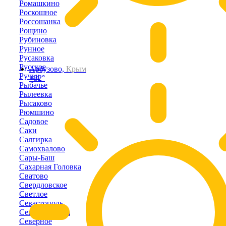
Ромашкино
Роскошное
Россошанка
Рощино
Рубиновка
Рунное
Русаковка
Русское
Арбузово,
Крым
Ручьи
+32°
Рыбачье
Рылеевка
Рысаково
Рюмшино
Садовое
Саки
Салгирка
Самохвалово
Сары-Баш
Сахарная Головка
Сватово
Свердловское
Светлое
Севастополь
Севастьяновка
Северное