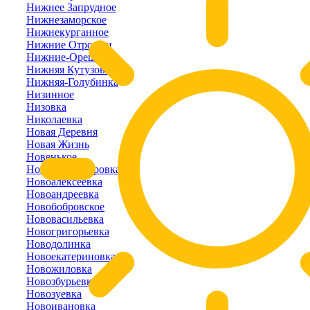
Нижнее Запрудное
Нижнезаморское
Нижнекурганное
Нижние Отрожки
Нижние-Орешники
Нижняя Кутузовка
Нижняя-Голубинка
Низинное
Низовка
Николаевка
Новая Деревня
Новая Жизнь
Новенькое
Новоалександровка
Новоалексеевка
Новоандреевка
Новобобровское
Нововасильевка
Новогригорьевка
Новодолинка
Новоекатериновка
Новожиловка
Новозбурьевка
Новозуевка
Новоивановка