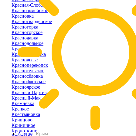
Красная-Слобода
Красноармейское
Красновка
Красногвардейское
Красногорка
Красногорское
Краснодарка
Краснодольное
Красное
Краснознаменка
Краснолесье
Красноперекопск
Красносельское
Красносёловка
Краснофлотское
Красноярское
Красный Партизан
Красный-Мак
Кремневка
Крепкое
Крестьяновка
Кривцово
Криничное
Кропоткино
Алупка,
Крым