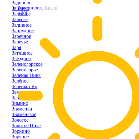
Задорное
Акрополис,
Крым
Зайцево
+30°
Залесное
Залесье
Заливное
Запрудное
Заречное
Заречье
Заря
Затишное
Звёздное
Зеленогорское
Зеленогорье
Зелёная Нива
Зелёное
Зелёный Яр
Земляничное
Зерновое
Зимино
Знаменка
Знаменское
Золотое
Золотое Поле
Зоркино
Зоряное