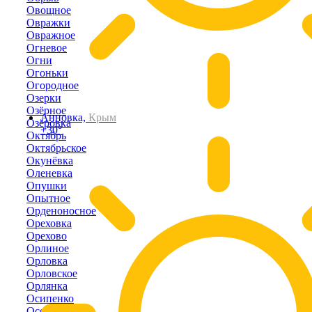
Овощное
Овражки
Овражное
Огневое
Огни
Огоньки
Огородное
Озерки
Озёрное
Анновка,
Крым
Озёровка
+30°
Октябрь
Октябрьское
Окунёвка
Оленевка
Опушки
Опытное
Орденоносное
Ореховка
Орехово
Орлиное
Орловка
Орловское
Орлянка
Осипенко
Осовины