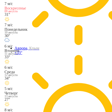
7 м/с
Воскресенье
09 августа
31°
7 м/с
Понедельник
10 августа
30°
6 м/с
Аврора,
Крым
Вторник
+33°
11 августа
33°
6 м/с
Среда
12 августа
34°
5 м/с
Четверг
13 августа
27°
8 м/с