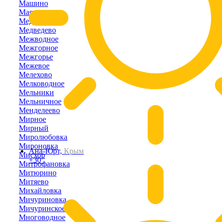
Машино
Маяк
Медведевка
Медведево
Межводное
Межгорное
Межгорье
Межевое
Мелехово
Мелководное
Мельники
Мельничное
Менделеево
Мирное
Мирный
Миролюбовка
Мироновка
Ана-Юрт,
Крым
Мисхор
+30°
Митрофановка
Митюрино
Митяево
Михайловка
Мичуриновка
Мичуринское
Многоводное