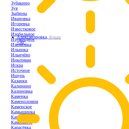
Зубакино
Зуя
Зыбины
Ивановка
Игоревка
Известковое
Изобильное
Александровка,
Крым
Изумрудное
+30°
Изюмовка
Ильинка
Ильичёво
Инкерман
Искра
Источное
Ишунь
Казанки
Калинино
Калиновка
Каменка
Каменоломня
Каменское
Камышинка
Камышлы
Камышное
Карасёвка