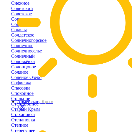
Снежное
Советский
Советское
Совхозное
Соколиное
Соколы
Солдатское
Солнечногорское
Солнечное
Солнечноселье
Солнечный
Соловьёвка
Солонцовое
Соляное
Солёное Озеро
Софиевка
Спасовка
Спокойное
Стальное
Армейское,
Крым
Станционное
+28°
Старый Крым
Стахановка
Степановка
Степное
Стерегущее