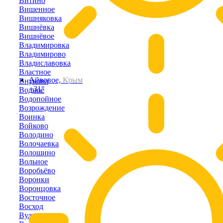
Витино
Вишенное
Вишняковка
Вишнёвка
Вишнёвое
Владимировка
Владимирово
Владиславовка
Властное
Айвовое,
Крым
Внуково
+31°
Водное
Водопойное
Возрождение
Воинка
Войково
Володино
Волочаевка
Волошино
Вольное
Воробьёво
Воронки
Воронцовка
Восточное
Восход
Вулкановка