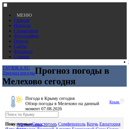
МЕНЮ
Главная
Новости
Справочник
Фотографии
Погода
Сайты
Финансы
Сонник
TAVRIKA.SU
Прогноз погоды в
Прогноз погоды
Мелехово сегодня
Погода в Крыму сегодня
Крым
Обзор погоды в Мелехово на данный
момент 07.08.2026
Популярные
Севастополь
Симферополь
Керчь
Евпатория
Абрикосовка,
Крым