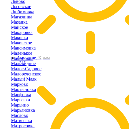
Львово
Льговское
Любимовка
Магазинка
Мазанка
Майское
Макаровка
Маковка
Маковское
Максимовка
Маленькое
Амурское,
Крым
Малиновка
+31°
Маловидное
Малое-Садовое
Малореченское
Малый Маяк
Марково
Мартыновка
Марфовка
Марьевка
Марьино
Марьяновка
Маслово
Матвеевка
Матросовка