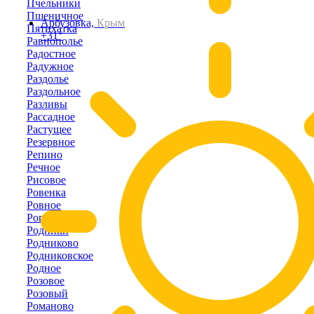
Пчельники
Пшеничное
Арбузовка,
Крым
Пятихатка
+31°
Равнополье
Радостное
Радужное
Раздолье
Раздольное
Разливы
Рассадное
Растущее
Резервное
Репино
Речное
Рисовое
Ровенка
Ровное
Рогово
Родники
Родниково
Родниковское
Родное
Розовое
Розовый
Романово