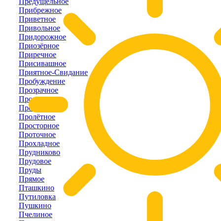
Предущельное
Прибрежное
Приветное
Привольное
Придорожное
Приозёрное
Приречное
Присивашное
Приятное-Свидание
Пробуждение
Прозрачное
Пролетарка
Пролом
Пролётное
Просторное
Проточное
Прохладное
Прудниково
Прудовое
Пруды
Прямое
Пташкино
Путиловка
Пушкино
Пчелиное