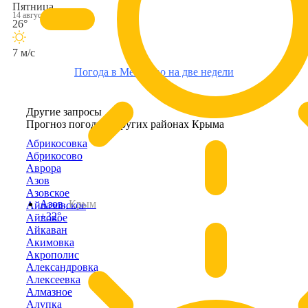
Пятница
14 августа
26°
7 м/с
Погода в Мелехово на две недели
Другие запросы
Прогноз погоды в других районах Крыма
Абрикосовка
Абрикосово
Аврора
Азов
Азовское
Азов,
Крым
Айвазовское
+32°
Айвовое
Айкаван
Акимовка
Акрополис
Александровка
Алексеевка
Алмазное
Алупка