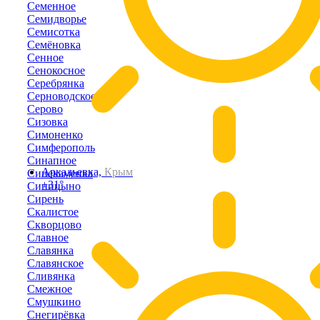
Семенное
Семидворье
Семисотка
Семёновка
Сенное
Сенокосное
Серебрянка
Серноводское
Серово
Сизовка
Симоненко
Симферополь
Синапное
Аркадьевка,
Крым
Синекаменка
+31°
Синицыно
Сирень
Скалистое
Скворцово
Славное
Славянка
Славянское
Сливянка
Смежное
Смушкино
Снегирёвка