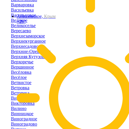
Варваровка
Васильевка
Васильковое
Айвазовское,
Крым
Великое
+29°
Великоселье
Вересаево
Верхнезаморское
Верхнекурганное
Верхнесадовое
Верхние-Орешники
Верхняя Кутузовка
Верхоречье
Вершинное
Весёловка
Весёлое
Ветвистое
Ветровка
Ветрянка
Видное
Викторовка
Вилино
Винницкое
Виноградное
Виноградово