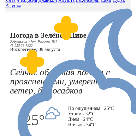
Ялта
Феодосия
Джанкой
Алушта
Бахчисарай
Саки
Судак
+22°
Алупка
Погода в Зелёной Ниве
Zelyonaya-niva, Россия, RU
45.955 33.7922
Воскресенье, 09 августа
Сейчас облачная погода с
прояснениями, умеренный
ветер, без осадков
По ощущениям - 25°C
Утром - 32°C
25°
Днем - 24°C
Ночью - 34°C