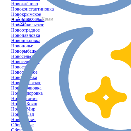
Новоклёново
Новоконстантиновка
Новокрымское
Андрусово,
Крым
Новониколаевка
+22°
Новоникольское
Новоотрадное
Новопавловка
Новопокровка
Новополье
Новорыбацкое
Новосельское
Новосельцево
Новосельцы
Новостепное
Новосёловка
Новосёловское
Новоульяновка
Новофёдоровка
Новоэстония
Новый Кояш
Новый Мир
Новый Сад
Новый Свет
Оборонное
Обрыв