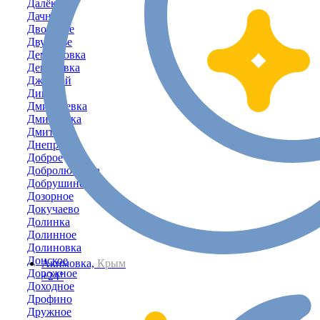
Далёкое
Дачное
Дворовое
Двуречье
Демьяновка
Денисовка
Джанкой
Дивное
Дмитриевка
Дмитровка
Дмитрово
Днепровка
Доброе
Добролюбовка
Добрушино
Дозорное
Докучаево
Долинка
Долинное
Долиновка
Донское
Акимовка,
Крым
Дорожное
+24°
Доходное
Дрофино
Дружное