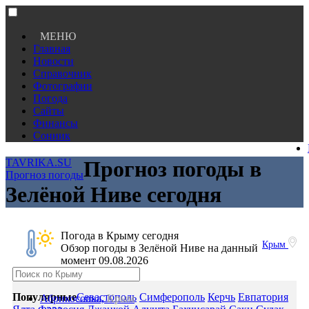
МЕНЮ
Главная
Новости
Справочник
Фотографии
Погода
Сайты
Финансы
Сонник
TAVRIKA.SU
Прогноз погоды в
Прогноз погоды
Зелёной Ниве сегодня
Погода в Крыму сегодня
Крым
Обзор погоды в Зелёной Ниве на данный
момент 09.08.2026
Популярные
Севастополь
Симферополь
Керчь
Евпатория
Абрикосовка,
Крым