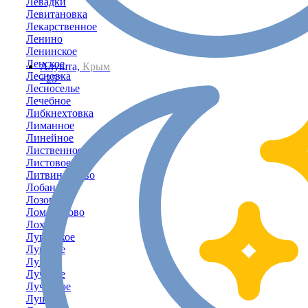
Левадки
Левитановка
Лекарственное
Ленино
Ленинское
Ленское
Алушта,
Крым
Лесновка
+25°
Лесноселье
Лечебное
Либкнехтовка
Лиманное
Линейное
Лиственное
Листовое
Литвиненково
Лобаново
Лозовое
Ломоносово
Лоховка
Луганское
Луговое
Лужки
Лучевое
Лучистое
Лушино