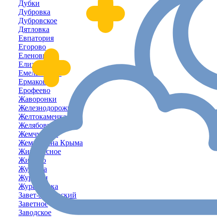
Дубки
Дубровка
Дубровское
Дятловка
Евпатория
Егорово
Еленовка
Елизаветово
Емельяновка
Ермаково
Ерофеево
Жаворонки
Железнодорожное
Желтокаменка
Желябовка
Жемчужина
Жемчужина Крыма
Живописное
Жилино
Жуковка
Журавки
Журавлёвка
Завет-Ленинский
Заветное
Заводское