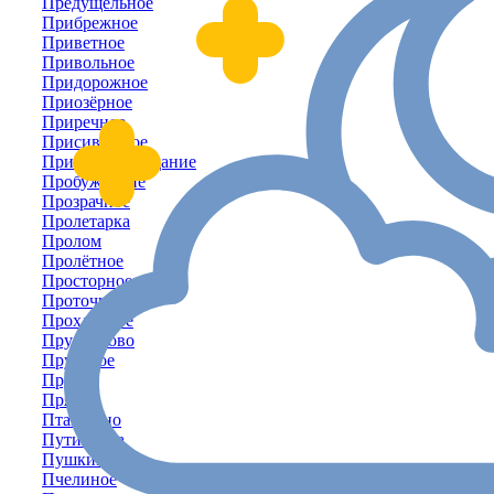
Предущельное
Прибрежное
Приветное
Привольное
Придорожное
Приозёрное
Приречное
Присивашное
Приятное-Свидание
Пробуждение
Прозрачное
Пролетарка
Пролом
Пролётное
Просторное
Проточное
Прохладное
Прудниково
Прудовое
Пруды
Прямое
Пташкино
Путиловка
Пушкино
Пчелиное