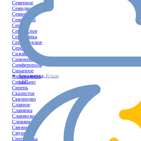
Семенное
Семидворье
Семисотка
Семёновка
Сенное
Сенокосное
Серебрянка
Серноводское
Серово
Сизовка
Симоненко
Симферополь
Синапное
Аркадьевка,
Крым
Синекаменка
+22°
Синицыно
Сирень
Скалистое
Скворцово
Славное
Славянка
Славянское
Сливянка
Смежное
Смушкино
Снегирёвка