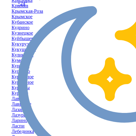
Крыловка
+24°
Крымка
Крымская-Роза
Крымское
Кубанское
Кудрино
Кузнецкое
Куйбышево
Кукурузное
Кукушкино
Куликовка
Кумово
Кунцево
Куприно
Курганное
Курортное
Курпаты
Курское
Лаванда
Лавровое
Лазаревка
Лазурное
Ларино
Ласпи
Лебединка