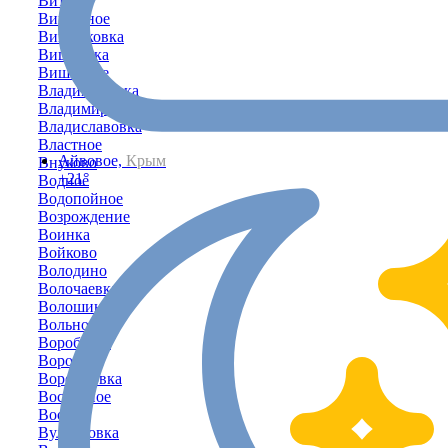
Витино
Вишенное
Вишняковка
Вишнёвка
Вишнёвое
Владимировка
Владимирово
Владиславовка
Властное
Айвовое,
Крым
Внуково
+21°
Водное
Водопойное
Возрождение
Воинка
Войково
Володино
Волочаевка
Волошино
Вольное
Воробьёво
Воронки
Воронцовка
Восточное
Восход
Вулкановка