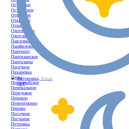
Останино
Островское
Отважное
Открытое
Отрадное
Охотниково
Охотское
Павловка
Панфиловка
Партенит
Партизанское
Партизаны
Пасечное
Пахаревка
Пены
Антоновка,
Крым
Первомайское
+24°
Перевальное
Передовое
Перекоп
Перепёлкино
Перово
Песочное
Песчаное
Петровка