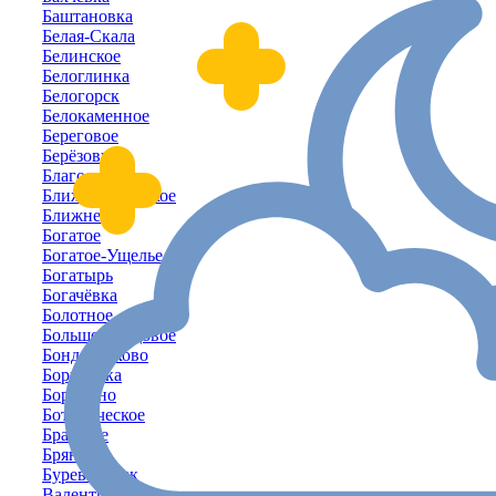
Баштановка
Белая-Скала
Белинское
Белоглинка
Белогорск
Белокаменное
Береговое
Берёзовка
Благодатное
Ближнегородское
Ближнее
Богатое
Богатое-Ущелье
Богатырь
Богачёвка
Болотное
Большое-Садовое
Бондаренково
Борисовка
Бородино
Ботаническое
Братское
Брянское
Буревестник
Валентиново