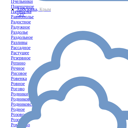
Пчельники
Пшеничное
Арбузовка,
Крым
Пятихатка
+25°
Равнополье
Радостное
Радужное
Раздолье
Раздольное
Разливы
Рассадное
Растущее
Резервное
Репино
Речное
Рисовое
Ровенка
Ровное
Рогово
Родники
Родниково
Родниковское
Родное
Розовое
Розовый
Романово