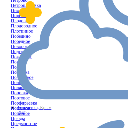
Петрово
Петропавловка
Пионерское
Пироговка
Плодовое
Плодородное
Плотинное
Победино
Победное
Поворотное
Подгорное
Пожарское
Полевое
Пологи
Полтавка
Полтавское
Полюшко
Поляна
Поповка
Портовое
Порфирьевка
Апрелевка,
Крым
Почтовое
+24°
Почётное
Правда
Предмостное