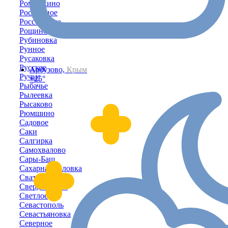
Ромашкино
Роскошное
Россошанка
Рощино
Рубиновка
Рунное
Русаковка
Русское
Арбузово,
Крым
Ручьи
+25°
Рыбачье
Рылеевка
Рысаково
Рюмшино
Садовое
Саки
Салгирка
Самохвалово
Сары-Баш
Сахарная Головка
Сватово
Свердловское
Светлое
Севастополь
Севастьяновка
Северное