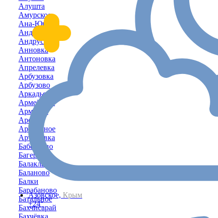
Алушта
Амурское
Ана-Юрт
Андреевка
Андрусово
Анновка
Антоновка
Апрелевка
Арбузовка
Арбузово
Аркадьевка
Армейское
Армянск
Аромат
Ароматное
Артёмовка
Бабенково
Багерово
Балаклава
Баланово
Балки
Барабаново
Азовское,
Крым
Батальное
+24°
Бахчисарай
Бахчёвка