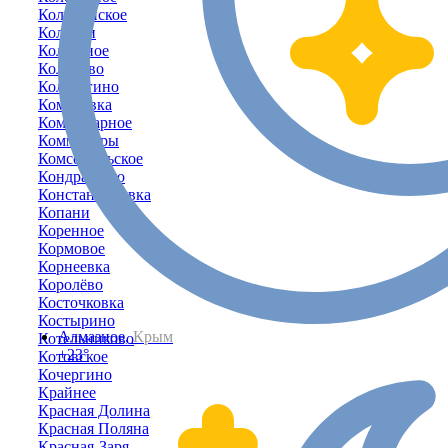
Коломенское
Колоски
Колхозное
Кольцово
Кольчугино
Комаровка
Коммунарное
Коммунары
Комсомольское
Кондратьево
Константиновка
Копани
Коренное
Кормовое
Корнеевка
Королёво
Косточковка
Костырино
Алмазное,
Крым
Котельниково
+23°
Котовское
Кочергино
Крайнее
Красная Долина
Красная Поляна
Красная-Заря