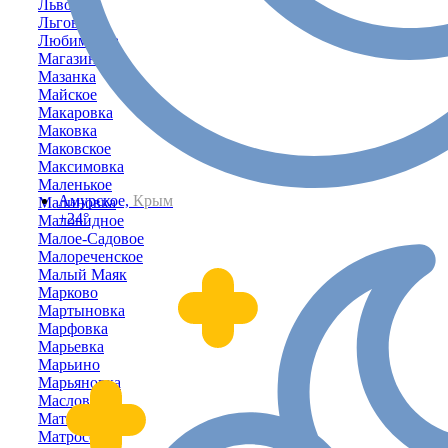
Львово
Льговское
Любимовка
Магазинка
Мазанка
Майское
Макаровка
Маковка
Маковское
Максимовка
Маленькое
Амурское,
Крым
Малиновка
+24°
Маловидное
Малое-Садовое
Малореченское
Малый Маяк
Марково
Мартыновка
Марфовка
Марьевка
Марьино
Марьяновка
Маслово
Матвеевка
Матросовка