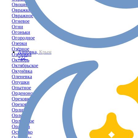
Овощное
Овражки
Овражное
Огневое
Огни
Огоньки
Огородное
Озерки
Озёрное
Анновка,
Крым
Озёровка
+22°
Октябрь
Октябрьское
Окунёвка
Оленевка
Опушки
Опытное
Орденоносное
Ореховка
Орехово
Орлиное
Орловка
Орловское
Орлянка
Осипенко
Осовины