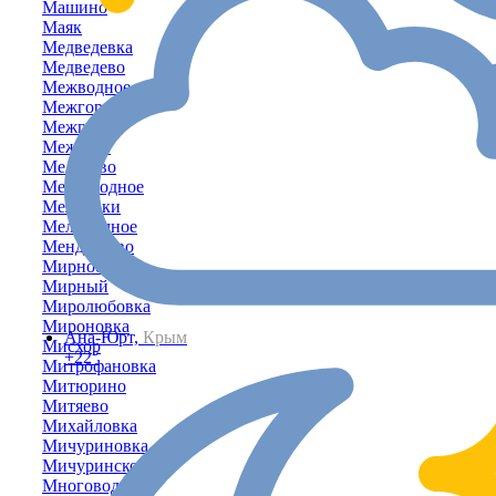
Машино
Маяк
Медведевка
Медведево
Межводное
Межгорное
Межгорье
Межевое
Мелехово
Мелководное
Мельники
Мельничное
Менделеево
Мирное
Мирный
Миролюбовка
Мироновка
Ана-Юрт,
Крым
Мисхор
+22°
Митрофановка
Митюрино
Митяево
Михайловка
Мичуриновка
Мичуринское
Многоводное