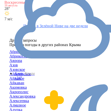
Воскресенье
16 августа
28°
7 м/с
Погода в Зелёной Ниве на две недели
Другие запросы
Прогноз погоды в других районах Крыма
Абрикосовка
Абрикосово
Аврора
Азов
Азовское
Азов,
Крым
Айвазовское
+24°
Айвовое
Айкаван
Акимовка
Акрополис
Александровка
Алексеевка
Алмазное
Алупка