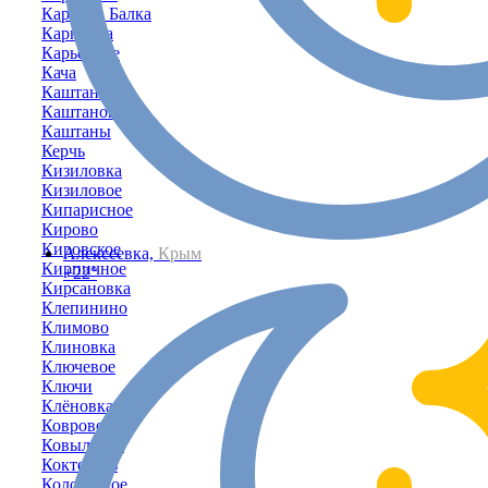
Карпова Балка
Карповка
Карьерное
Кача
Каштановка
Каштановое
Каштаны
Керчь
Кизиловка
Кизиловое
Кипарисное
Кирово
Кировское
Алексеевка,
Крым
Кирпичное
+22°
Кирсановка
Клепинино
Климово
Клиновка
Ключевое
Ключи
Клёновка
Коврово
Ковыльное
Коктебель
Колодезное