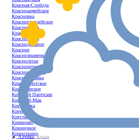
Красная-Слобода
Красноармейское
Красновка
Красногвардейское
Красногорка
Красногорское
Краснодарка
Краснодольное
Красное
Краснознаменка
Краснолесье
Красноперекопск
Красносельское
Красносёловка
Краснофлотское
Красноярское
Красный Партизан
Красный-Мак
Кремневка
Крепкое
Крестьяновка
Кривцово
Криничное
Кропоткино
Алупка,
Крым