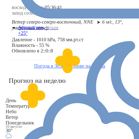
восход солнца:
05:36:41
заход солнца:
20:04:10
Ветер северо-северо-восточный, NNE
6 м/с, 13°,
➤
Абрикосово,
Крым
умеренный ветер
+25°
Давление - 1010 hPa, 758 мм.рт.ст
Влажность - 55 %
Обновлено в 2::0::8
Погода в Зелёной Ниве на завтра
Прогноз на неделю
День
Температура
Небо
Ветер
Понедельник
10 августа
30°