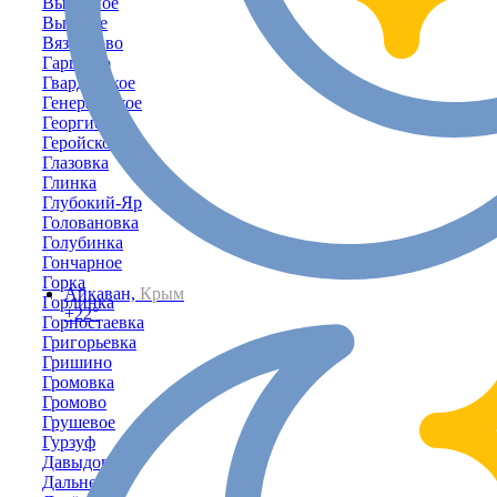
Выпасное
Высокое
Вязниково
Гаршино
Гвардейское
Генеральское
Георгиевка
Геройское
Глазовка
Глинка
Глубокий-Яр
Головановка
Голубинка
Гончарное
Горка
Айкаван,
Крым
Горлинка
+22°
Горностаевка
Григорьевка
Гришино
Громовка
Громово
Грушевое
Гурзуф
Давыдово
Дальнее