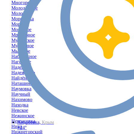
Многоречье
Молодёжное
Молочное
Морозовка
Морское
Мостовое
Мраморное
Муромское
Мускатное
Мысовое
Набережное
Нагорное
Надежда
Надеждино
Найдёновка
Наташино
Наумовка
Научный
Нахимово
Находка
Невское
Нежинское
Некрасовка
Андреевка,
Крым
Нива
+24°
Нижнегорский