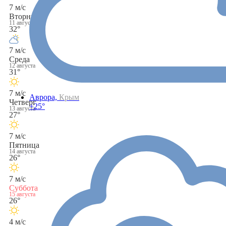
7 м/с
Вторник
11 августа
32°
7 м/с
Среда
12 августа
31°
7 м/с
Аврора,
Крым
Четверг
+25°
13 августа
27°
7 м/с
Пятница
14 августа
26°
7 м/с
Суббота
15 августа
26°
4 м/с