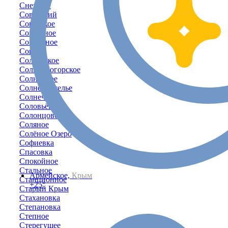
Снежное
Советский
Советское
Совхозное
Соколиное
Соколы
Солдатское
Солнечногорское
Солнечное
Солнечноселье
Солнечный
Соловьёвка
Солонцовое
Соляное
Солёное Озеро
Софиевка
Спасовка
Спокойное
Стальное
Армейское,
Крым
Станционное
+25°
Старый Крым
Стахановка
Степановка
Степное
Стерегущее