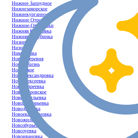
Нижнее Запрудное
Нижнезаморское
Нижнекурганное
Нижние Отрожки
Нижние-Орешники
Нижняя Кутузовка
Нижняя-Голубинка
Низинное
Низовка
Николаевка
Новая Деревня
Новая Жизнь
Новенькое
Новоалександровка
Новоалексеевка
Новоандреевка
Новобобровское
Нововасильевка
Новогригорьевка
Новодолинка
Новоекатериновка
Новожиловка
Новозбурьевка
Новозуевка
Новоивановка