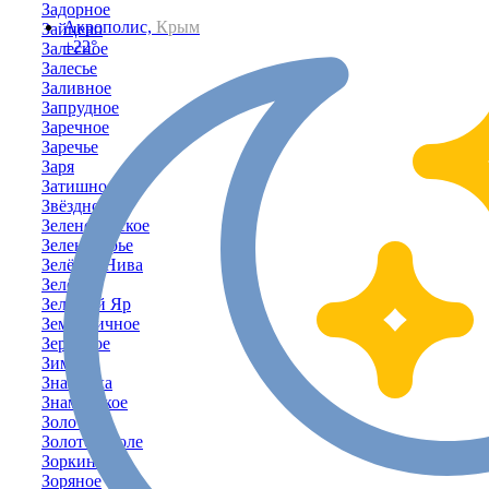
Задорное
Акрополис,
Крым
Зайцево
+22°
Залесное
Залесье
Заливное
Запрудное
Заречное
Заречье
Заря
Затишное
Звёздное
Зеленогорское
Зеленогорье
Зелёная Нива
Зелёное
Зелёный Яр
Земляничное
Зерновое
Зимино
Знаменка
Знаменское
Золотое
Золотое Поле
Зоркино
Зоряное