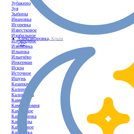
Зубакино
Зуя
Зыбины
Ивановка
Игоревка
Известковое
Изобильное
Александровка,
Крым
Изумрудное
+22°
Изюмовка
Ильинка
Ильичёво
Инкерман
Искра
Источное
Ишунь
Казанки
Калинино
Калиновка
Каменка
Каменоломня
Каменское
Камышинка
Камышлы
Камышное
Карасёвка