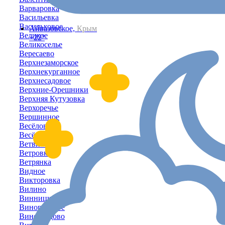
Варваровка
Васильевка
Васильковое
Айвазовское,
Крым
Великое
+22°
Великоселье
Вересаево
Верхнезаморское
Верхнекурганное
Верхнесадовое
Верхние-Орешники
Верхняя Кутузовка
Верхоречье
Вершинное
Весёловка
Весёлое
Ветвистое
Ветровка
Ветрянка
Видное
Викторовка
Вилино
Винницкое
Виноградное
Виноградово