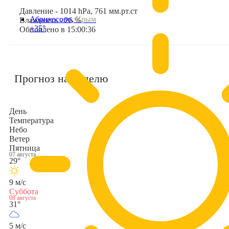
Давление - 1014 hPa, 761 мм.рт.ст
Абрикосово,
Крым
Влажность - 26 %
+35°
Обновлено в 15:00:36
Прогноз на неделю
День
Температура
Небо
Ветер
Пятница
07 августа
29°
9 м/с
Суббота
08 августа
31°
5 м/с