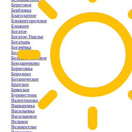
Береговое
Берёзовка
Благодатное
Ближнегородское
Ближнее
Богатое
Богатое-Ущелье
Богатырь
Богачёвка
Болотное
Большое-Садовое
Бондаренково
Борисовка
Бородино
Ботаническое
Братское
Брянское
Буревестник
Валентиново
Варваровка
Васильевка
Васильковое
Великое
Великоселье