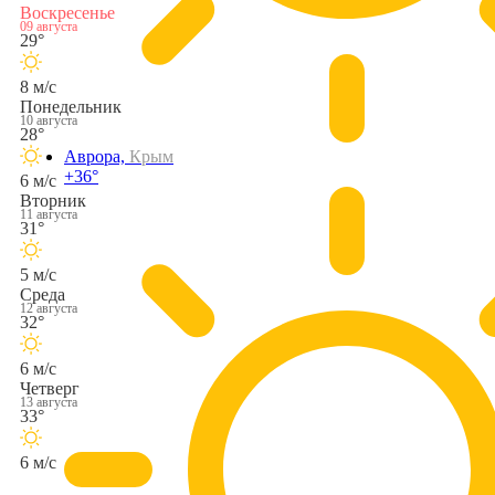
Воскресенье
09 августа
29°
8 м/с
Понедельник
10 августа
28°
Аврора,
Крым
+36°
6 м/с
Вторник
11 августа
31°
5 м/с
Среда
12 августа
32°
6 м/с
Четверг
13 августа
33°
6 м/с