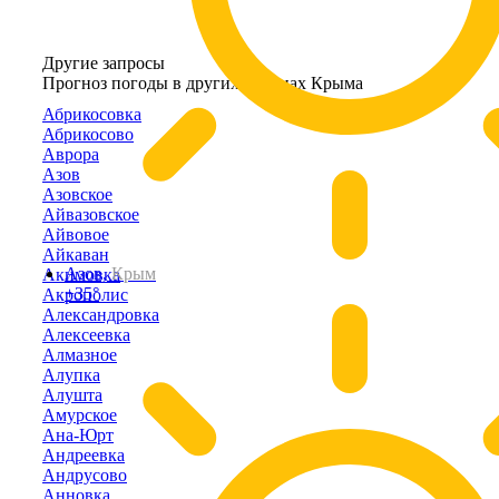
Другие запросы
Прогноз погоды в других районах Крыма
Абрикосовка
Абрикосово
Аврора
Азов
Азовское
Айвазовское
Айвовое
Айкаван
Азов,
Крым
Акимовка
+35°
Акрополис
Александровка
Алексеевка
Алмазное
Алупка
Алушта
Амурское
Ана-Юрт
Андреевка
Андрусово
Анновка