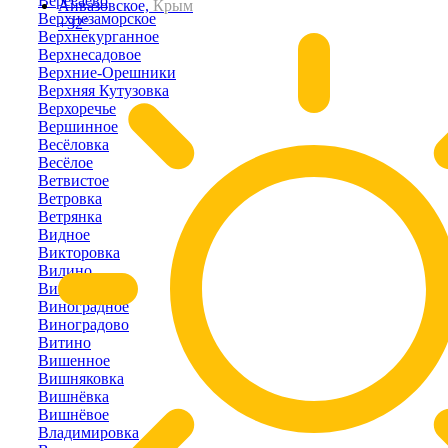
Вересаево
Айвазовское,
Крым
Верхнезаморское
+32°
Верхнекурганное
Верхнесадовое
Верхние-Орешники
Верхняя Кутузовка
Верхоречье
Вершинное
Весёловка
Весёлое
Ветвистое
Ветровка
Ветрянка
Видное
Викторовка
Вилино
Винницкое
Виноградное
Виноградово
Витино
Вишенное
Вишняковка
Вишнёвка
Вишнёвое
Владимировка