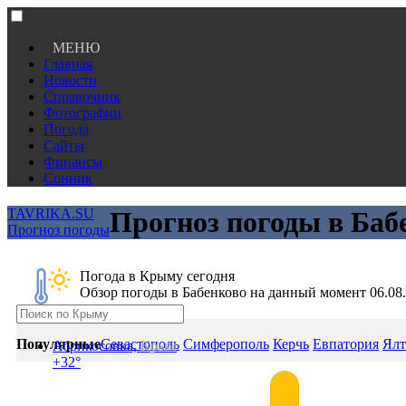
МЕНЮ
Главная
Новости
Справочник
Фотографии
Погода
Сайты
Финансы
Сонник
TAVRIKA.SU
Прогноз погоды в Баб
Прогноз погоды
Погода в Крыму сегодня
Обзор погоды в Бабенково на данный момент 06.08
Популярные
Севастополь
Симферополь
Керчь
Евпатория
Ялт
Абрикосовка,
Крым
+32°