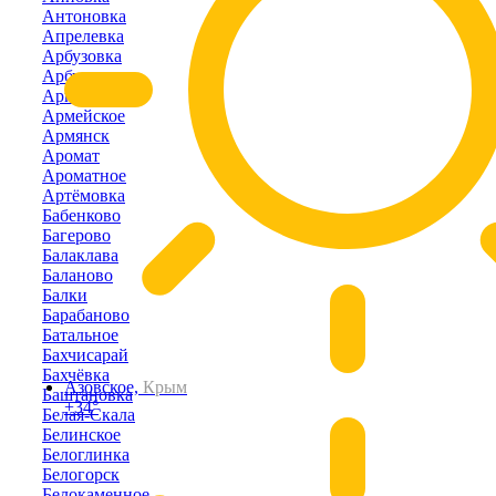
Антоновка
Апрелевка
Арбузовка
Арбузово
Аркадьевка
Армейское
Армянск
Аромат
Ароматное
Артёмовка
Бабенково
Багерово
Балаклава
Баланово
Балки
Барабаново
Батальное
Бахчисарай
Бахчёвка
Азовское,
Крым
Баштановка
+34°
Белая-Скала
Белинское
Белоглинка
Белогорск
Белокаменное