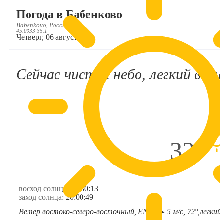
Погода в Бабенково
Babenkovo, Россия, RU
45.0333 35.1
Четверг, 06 августа
Сейчас чистое небо, легкий вете
32°
восход солнца:
05:30:13
заход солнца:
20:00:49
Ветер востоко-северо-восточный, ENE
5 м/с, 72°,
легки
➤