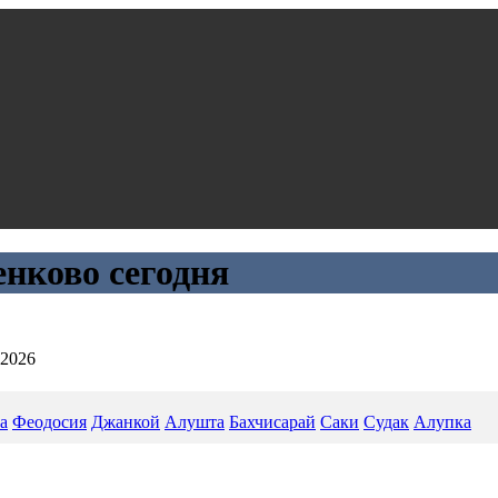
енково сегодня
.2026
а
Феодосия
Джанкой
Алушта
Бахчисарай
Саки
Судак
Алупка