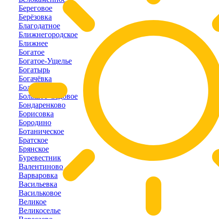
Береговое
Берёзовка
Благодатное
Ближнегородское
Ближнее
Богатое
Богатое-Ущелье
Богатырь
Богачёвка
Болотное
Большое-Садовое
Бондаренково
Борисовка
Бородино
Ботаническое
Братское
Брянское
Буревестник
Валентиново
Варваровка
Васильевка
Васильковое
Великое
Великоселье