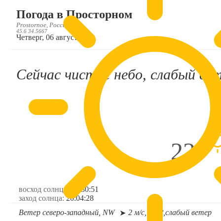
Погода в Просторном
Prostornoe, Россия, RU
45.6 34.5667
Четверг, 06 августа
Сейчас чистое небо, слабый вет
22°
восход солнца:
05:30:51
заход солнца:
20:04:28
Ветер северо-западный, NW
2 м/с, 313°,
слабый ветер
➤