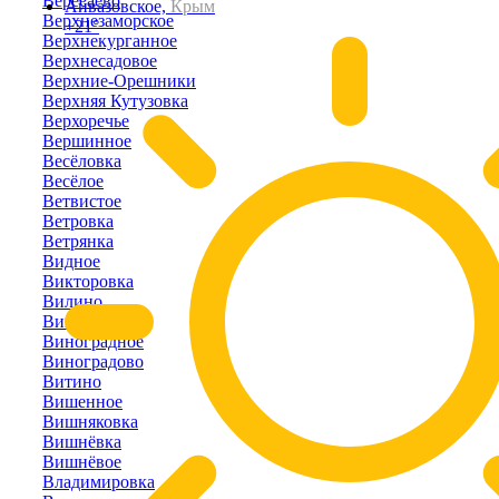
Вересаево
Айвазовское,
Крым
Верхнезаморское
+21°
Верхнекурганное
Верхнесадовое
Верхние-Орешники
Верхняя Кутузовка
Верхоречье
Вершинное
Весёловка
Весёлое
Ветвистое
Ветровка
Ветрянка
Видное
Викторовка
Вилино
Винницкое
Виноградное
Виноградово
Витино
Вишенное
Вишняковка
Вишнёвка
Вишнёвое
Владимировка