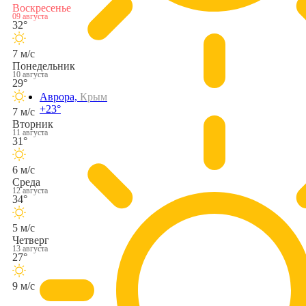
Воскресенье
09 августа
32°
7 м/с
Понедельник
10 августа
29°
Аврора,
Крым
+23°
7 м/с
Вторник
11 августа
31°
6 м/с
Среда
12 августа
34°
5 м/с
Четверг
13 августа
27°
9 м/с