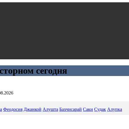
сторном сегодня
08.2026
а
Феодосия
Джанкой
Алушта
Бахчисарай
Саки
Судак
Алупка