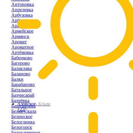
Антоновка
Апрелевка
Арбузовка
Арбузово
Аркадьевка
Армейское
Армянск
Аромат
Ароматное
Артёмовка
Бабенково
Багерово
Балаклава
Баланово
Балки
Барабаново
Батальное
Бахчисарай
Бахчёвка
Азовское,
Крым
Баштановка
+22°
Белая-Скала
Белинское
Белоглинка
Белогорск
Белокаменное