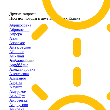
Другие запросы
Прогноз погоды в других районах Крыма
Абрикосовка
Абрикосово
Аврора
Азов
Азовское
Айвазовское
Айвовое
Айкаван
Азов,
Крым
Акимовка
+22°
Акрополис
Александровка
Алексеевка
Алмазное
Алупка
Алушта
Амурское
Ана-Юрт
Андреевка
Андрусово
Анновка