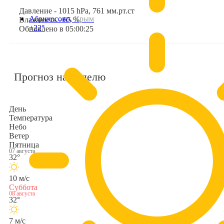
Давление - 1015 hPa, 761 мм.рт.ст
Абрикосово,
Крым
Влажность - 65 %
+22°
Обновлено в 05:00:25
Прогноз на неделю
День
Температура
Небо
Ветер
Пятница
07 августа
32°
10 м/с
Суббота
08 августа
32°
7 м/с