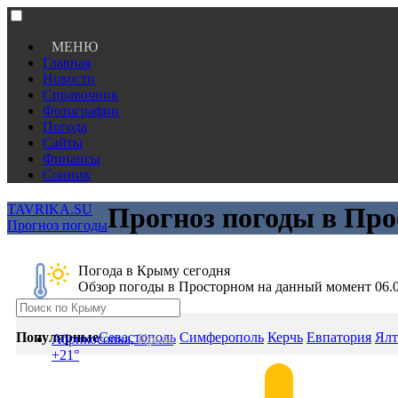
МЕНЮ
Главная
Новости
Справочник
Фотографии
Погода
Сайты
Финансы
Сонник
TAVRIKA.SU
Прогноз погоды в Про
Прогноз погоды
Погода в Крыму сегодня
Обзор погоды в Просторном на данный момент 06.
Популярные
Севастополь
Симферополь
Керчь
Евпатория
Ялт
Абрикосовка,
Крым
+21°