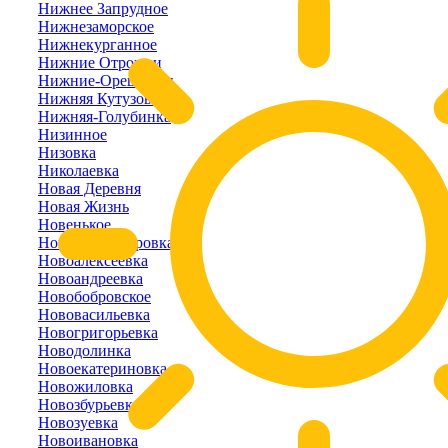
Нижнее Запрудное
Нижнезаморское
Нижнекурганное
Нижние Отрожки
Нижние-Орешники
Нижняя Кутузовка
Нижняя-Голубинка
Низинное
Низовка
Николаевка
Новая Деревня
Новая Жизнь
Новенькое
Новоалександровка
Новоалексеевка
Новоандреевка
Новобобровское
Нововасильевка
Новогригорьевка
Новодолинка
Новоекатериновка
Новожиловка
Новозбурьевка
Новозуевка
Новоивановка