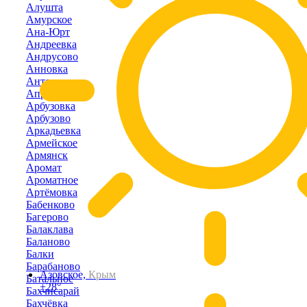
Алушта
Амурское
Ана-Юрт
Андреевка
Андрусово
Анновка
Антоновка
Апрелевка
Арбузовка
Арбузово
Аркадьевка
Армейское
Армянск
Аромат
Ароматное
Артёмовка
Бабенково
Багерово
Балаклава
Баланово
Балки
Барабаново
Азовское,
Крым
Батальное
+28°
Бахчисарай
Бахчёвка