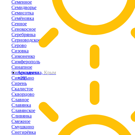
Семенное
Семидворье
Семисотка
Семёновка
Сенное
Сенокосное
Серебрянка
Серноводское
Серово
Сизовка
Симоненко
Симферополь
Синапное
Синекаменка
Аркадьевка,
Крым
Синицыно
+29°
Сирень
Скалистое
Скворцово
Славное
Славянка
Славянское
Сливянка
Смежное
Смушкино
Снегирёвка