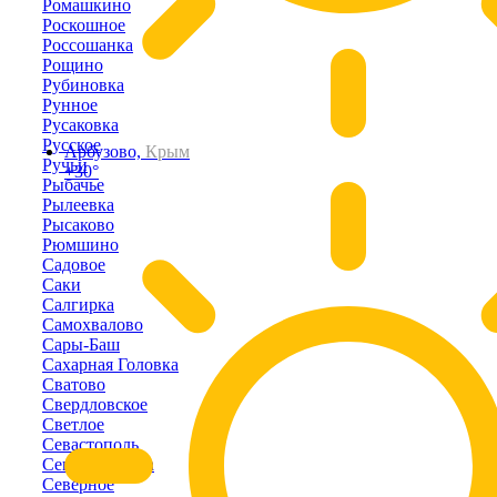
Ромашкино
Роскошное
Россошанка
Рощино
Рубиновка
Рунное
Русаковка
Русское
Арбузово,
Крым
Ручьи
+30°
Рыбачье
Рылеевка
Рысаково
Рюмшино
Садовое
Саки
Салгирка
Самохвалово
Сары-Баш
Сахарная Головка
Сватово
Свердловское
Светлое
Севастополь
Севастьяновка
Северное