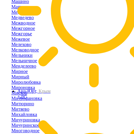
Машино
Маяк
Медведевка
Медведево
Межводное
Межгорное
Межгорье
Межевое
Мелехово
Мелководное
Мельники
Мельничное
Менделеево
Мирное
Мирный
Миролюбовка
Мироновка
Ана-Юрт,
Крым
Мисхор
+28°
Митрофановка
Митюрино
Митяево
Михайловка
Мичуриновка
Мичуринское
Многоводное