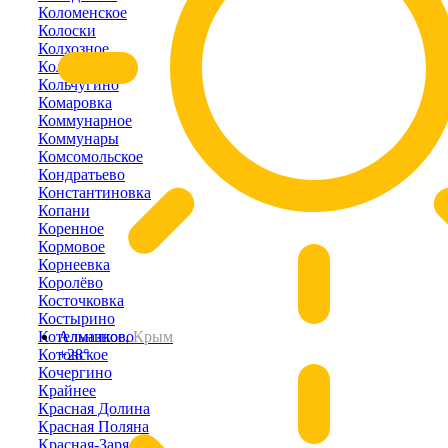
Коломенское
Колоски
Колхозное
Кольцово
Кольчугино
Комаровка
Коммунарное
Коммунары
Комсомольское
Кондратьево
Константиновка
Копани
Коренное
Кормовое
Корнеевка
Королёво
Косточковка
Костырино
Котельниково
Алмазное,
Крым
Котовское
+28°
Кочергино
Крайнее
Красная Долина
Красная Поляна
Красная-Заря