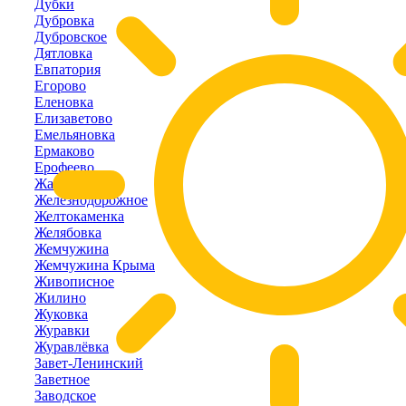
Дубки
Дубровка
Дубровское
Дятловка
Евпатория
Егорово
Еленовка
Елизаветово
Емельяновка
Ермаково
Ерофеево
Жаворонки
Железнодорожное
Желтокаменка
Желябовка
Жемчужина
Жемчужина Крыма
Живописное
Жилино
Жуковка
Журавки
Журавлёвка
Завет-Ленинский
Заветное
Заводское