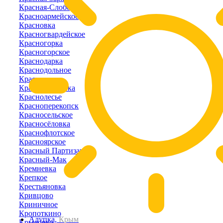
Красная-Слобода
Красноармейское
Красновка
Красногвардейское
Красногорка
Красногорское
Краснодарка
Краснодольное
Красное
Краснознаменка
Краснолесье
Красноперекопск
Красносельское
Красносёловка
Краснофлотское
Красноярское
Красный Партизан
Красный-Мак
Кремневка
Крепкое
Крестьяновка
Кривцово
Криничное
Кропоткино
Алупка,
Крым
Крыловка