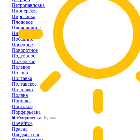
Петропавловка
Пионерское
Пироговка
Плодовое
Плодородное
Плотинное
Победино
Победное
Поворотное
Подгорное
Пожарское
Полевое
Пологи
Полтавка
Полтавское
Полюшко
Поляна
Поповка
Портовое
Порфирьевка
Почтовое
Апрелевка,
Крым
Почётное
+28°
Правда
Предмостное