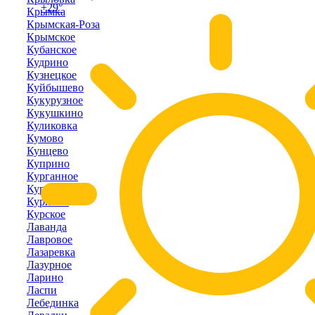
+29°
Крымка
Крымская-Роза
Крымское
Кубанское
Кудрино
Кузнецкое
Куйбышево
Кукурузное
Кукушкино
Куликовка
Кумово
Кунцево
Куприно
Курганное
Курортное
Курпаты
Курское
Лаванда
Лавровое
Лазаревка
Лазурное
Ларино
Ласпи
Лебединка