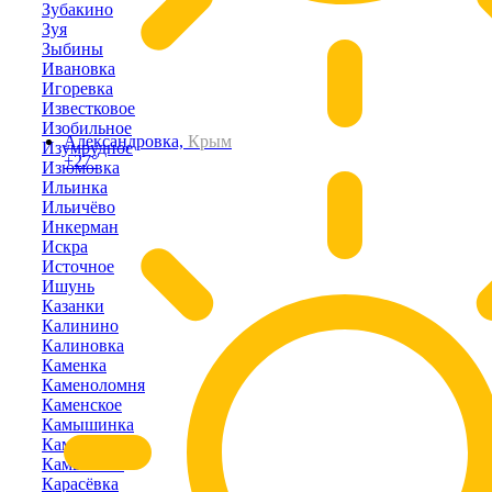
Зубакино
Зуя
Зыбины
Ивановка
Игоревка
Известковое
Изобильное
Александровка,
Крым
Изумрудное
+27°
Изюмовка
Ильинка
Ильичёво
Инкерман
Искра
Источное
Ишунь
Казанки
Калинино
Калиновка
Каменка
Каменоломня
Каменское
Камышинка
Камышлы
Камышное
Карасёвка