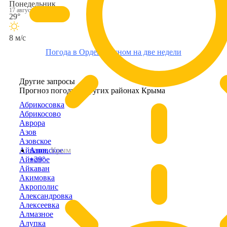
Понедельник
17 августа
29°
8 м/с
Погода в Орденоносном на две недели
Другие запросы
Прогноз погоды в других районах Крыма
Абрикосовка
Абрикосово
Аврора
Азов
Азовское
Айвазовское
Азов,
Крым
Айвовое
+29°
Айкаван
Акимовка
Акрополис
Александровка
Алексеевка
Алмазное
Алупка