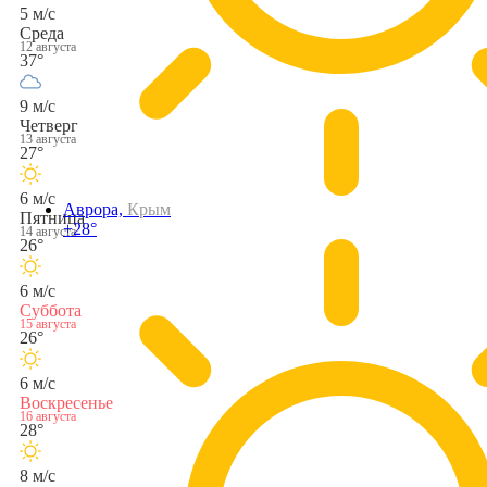
5 м/с
Среда
12 августа
37°
9 м/с
Четверг
13 августа
27°
6 м/с
Аврора,
Крым
Пятница
+28°
14 августа
26°
6 м/с
Суббота
15 августа
26°
6 м/с
Воскресенье
16 августа
28°
8 м/с