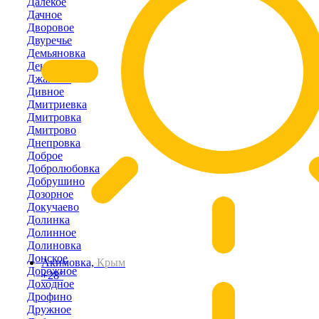
Далёкое
Дачное
Дворовое
Двуречье
Демьяновка
Денисовка
Джанкой
Дивное
Дмитриевка
Дмитровка
Дмитрово
Днепровка
Доброе
Добролюбовка
Добрушино
Дозорное
Докучаево
Долинка
Долинное
Долиновка
Донское
Акимовка,
Крым
Дорожное
+28°
Доходное
Дрофино
Дружное