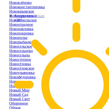
Новоклёново
Новоконстантиновка
Новокрымское
Новониколаевка
Андрусово,
Крым
Новоникольское
+28°
Новоотрадное
Новопавловка
Новопокровка
Новополье
Новорыбацкое
Новосельское
Новосельцево
Новосельцы
Новостепное
Новосёловка
Новосёловское
Новоульяновка
Новофёдоровка
Новоэстония
Новый Кояш
Новый Мир
Новый Сад
Новый Свет
Оборонное
Обрыв