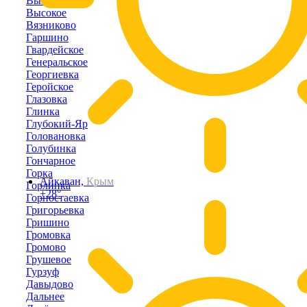
Выпасное
Высокое
Вязниково
Гаршино
Гвардейское
Генеральское
Георгиевка
Геройское
Глазовка
Глинка
Глубокий-Яр
Головановка
Голубинка
Гончарное
Горка
Айкаван,
Крым
Горлинка
+28°
Горностаевка
Григорьевка
Гришино
Громовка
Громово
Грушевое
Гурзуф
Давыдово
Дальнее