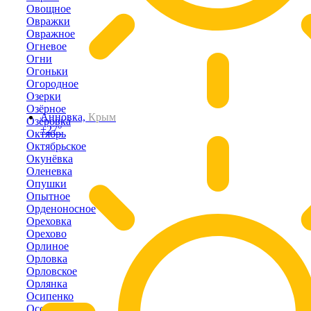
Овощное
Овражки
Овражное
Огневое
Огни
Огоньки
Огородное
Озерки
Озёрное
Анновка,
Крым
Озёровка
+27°
Октябрь
Октябрьское
Окунёвка
Оленевка
Опушки
Опытное
Орденоносное
Ореховка
Орехово
Орлиное
Орловка
Орловское
Орлянка
Осипенко
Осовины