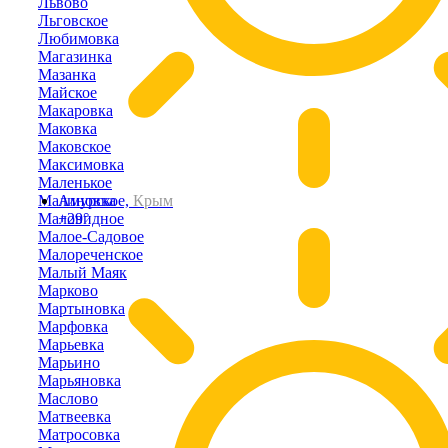
Львово
Льговское
Любимовка
Магазинка
Мазанка
Майское
Макаровка
Маковка
Маковское
Максимовка
Маленькое
Малиновка
Амурское,
Крым
Маловидное
+29°
Малое-Садовое
Малореченское
Малый Маяк
Марково
Мартыновка
Марфовка
Марьевка
Марьино
Марьяновка
Маслово
Матвеевка
Матросовка