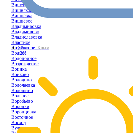
Вишенное
Вишняковка
Вишнёвка
Вишнёвое
Владимировка
Владимирово
Владиславовка
Властное
Внуково
Айвовое,
Крым
Водное
+29°
Водопойное
Возрождение
Воинка
Войково
Володино
Волочаевка
Волошино
Вольное
Воробьёво
Воронки
Воронцовка
Восточное
Восход
Вулкановка