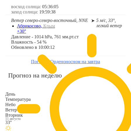
восход солнца:
05:36:05
заход солнца:
19:59:38
Ветер северо-северо-восточный, NNE
5 м/с, 33°,
➤
легкий ветер
Абрикосово,
Крым
+30°
Давление - 1014 hPa, 761 мм.рт.ст
Влажность - 54 %
Обновлено в 10:00:12
Погода в Орденоносном на завтра
Прогноз на неделю
День
Температура
Небо
Ветер
Вторник
11 августа
33°