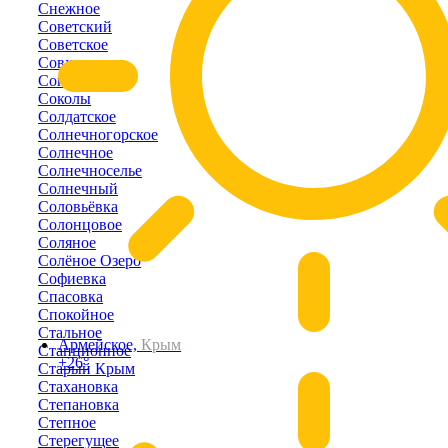
Снежное
Советский
Советское
Совхозное
Соколиное
Соколы
Солдатское
Солнечногорское
Солнечное
Солнечноселье
Солнечный
Соловьёвка
Солонцовое
Соляное
Солёное Озеро
Софиевка
Спасовка
Спокойное
Стальное
Армейское,
Крым
Станционное
+26°
Старый Крым
Стахановка
Степановка
Степное
Стерегущее