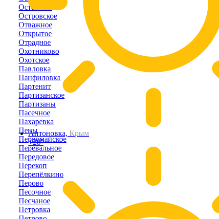
Останино
Островское
Отважное
Открытое
Отрадное
Охотниково
Охотское
Павловка
Панфиловка
Партенит
Партизанское
Партизаны
Пасечное
Пахаревка
Пены
Антоновка,
Крым
Первомайское
+28°
Перевальное
Передовое
Перекоп
Перепёлкино
Перово
Песочное
Песчаное
Петровка
Петрово