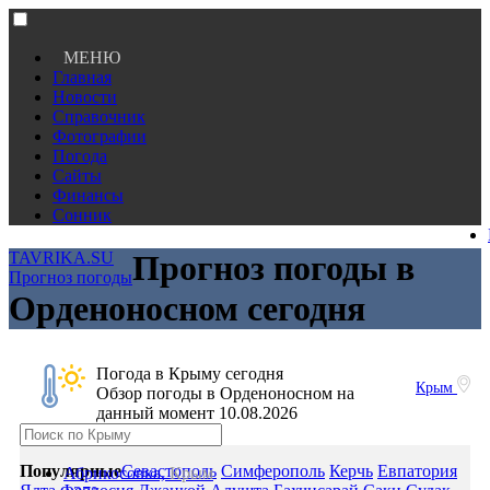
МЕНЮ
Главная
Новости
Справочник
Фотографии
Погода
Сайты
Финансы
Сонник
TAVRIKA.SU
Прогноз погоды в
Прогноз погоды
Орденоносном сегодня
Погода в Крыму сегодня
Крым
Обзор погоды в Орденоносном на
данный момент 10.08.2026
Популярные
Севастополь
Симферополь
Керчь
Евпатория
Абрикосовка,
Крым