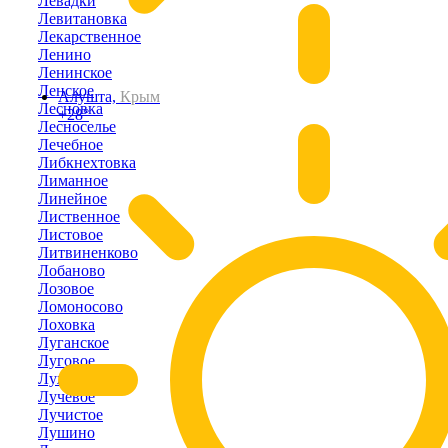
Левадки
Левитановка
Лекарственное
Ленино
Ленинское
Ленское
Алушта,
Крым
Лесновка
+28°
Лесноселье
Лечебное
Либкнехтовка
Лиманное
Линейное
Лиственное
Листовое
Литвиненково
Лобаново
Лозовое
Ломоносово
Лоховка
Луганское
Луговое
Лужки
Лучевое
Лучистое
Лушино