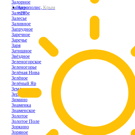
Задорное
Зайцево
Акрополис,
Крым
Залесное
+28°
Залесье
Заливное
Запрудное
Заречное
Заречье
Заря
Затишное
Звёздное
Зеленогорское
Зеленогорье
Зелёная Нива
Зелёное
Зелёный Яр
Земляничное
Зерновое
Зимино
Знаменка
Знаменское
Золотое
Золотое Поле
Зоркино
Зоряное