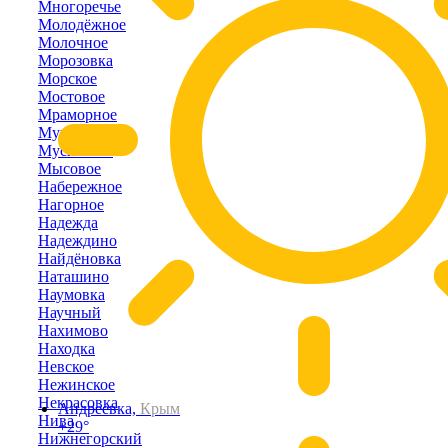
Многоречье
Молодёжное
Молочное
Морозовка
Морское
Мостовое
Мраморное
Муромское
Мускатное
Мысовое
Набережное
Нагорное
Надежда
Надеждино
Найдёновка
Наташино
Наумовка
Научный
Нахимово
Находка
Невское
Нежинское
Некрасовка
Андреевка,
Крым
Нива
+29°
Нижнегорский