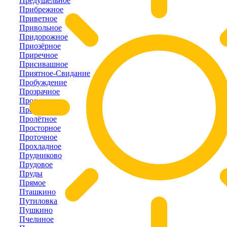
Предущельное
Прибрежное
Приветное
Привольное
Придорожное
Приозёрное
Приречное
Присивашное
Приятное-Свидание
Пробуждение
Прозрачное
Пролетарка
Пролом
Пролётное
Просторное
Проточное
Прохладное
Прудниково
Прудовое
Пруды
Прямое
Пташкино
Путиловка
Пушкино
Пчелиное