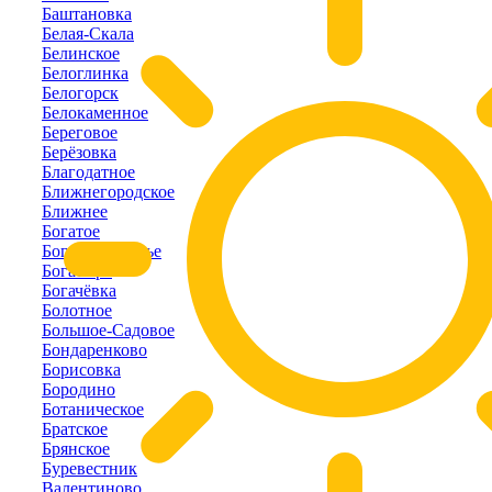
Баштановка
Белая-Скала
Белинское
Белоглинка
Белогорск
Белокаменное
Береговое
Берёзовка
Благодатное
Ближнегородское
Ближнее
Богатое
Богатое-Ущелье
Богатырь
Богачёвка
Болотное
Большое-Садовое
Бондаренково
Борисовка
Бородино
Ботаническое
Братское
Брянское
Буревестник
Валентиново