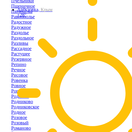
Пчельники
Пшеничное
Арбузовка,
Крым
Пятихатка
+28°
Равнополье
Радостное
Радужное
Раздолье
Раздольное
Разливы
Рассадное
Растущее
Резервное
Репино
Речное
Рисовое
Ровенка
Ровное
Рогово
Родники
Родниково
Родниковское
Родное
Розовое
Розовый
Романово