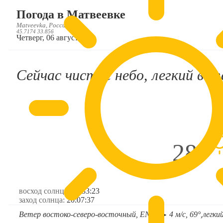
Погода в Матвеевке
Matveevka, Россия, RU
45.7174 33.856
Четверг, 06 августа
Сейчас чистое небо, легкий вете
28°
восход солнца:
05:33:23
заход солнца:
20:07:37
Ветер востоко-северо-восточный, ENE
4 м/с, 69°,
легки
➤