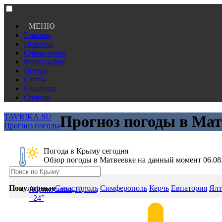
МЕНЮ
Главная
Новости
Справочник
Фотографии
Погода
Сайты
Финансы
Сонник
TAVRIKA.SU
Прогноз погоды в Мат
Прогноз погоды
Погода в Крыму сегодня
Обзор погоды в Матвеевке на данный момент 06.08
Популярные
Севастополь
Симферополь
Керчь
Евпатория
Ялт
Абрикосовка,
Крым
+24°