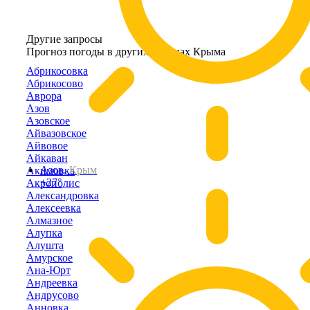
Другие запросы
Прогноз погоды в других районах Крыма
Абрикосовка
Абрикосово
Аврора
Азов
Азовское
Айвазовское
Айвовое
Айкаван
Азов,
Крым
Акимовка
+27°
Акрополис
Александровка
Алексеевка
Алмазное
Алупка
Алушта
Амурское
Ана-Юрт
Андреевка
Андрусово
Анновка