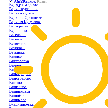
Вересаево
Айвазовское,
Крым
Верхнезаморское
+24°
Верхнекурганное
Верхнесадовое
Верхние-Орешники
Верхняя Кутузовка
Верхоречье
Вершинное
Весёловка
Весёлое
Ветвистое
Ветровка
Ветрянка
Видное
Викторовка
Вилино
Винницкое
Виноградное
Виноградово
Витино
Вишенное
Вишняковка
Вишнёвка
Вишнёвое
Владимировка