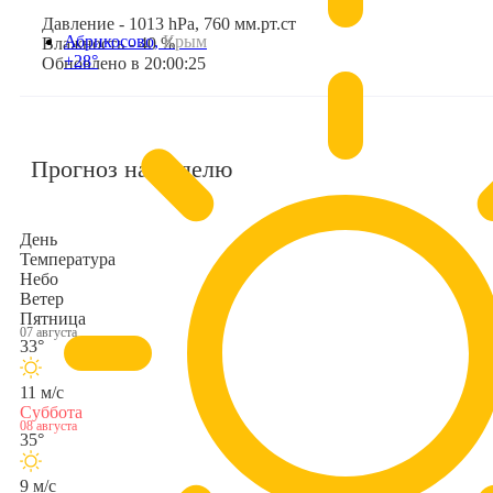
Давление - 1013 hPa, 760 мм.рт.ст
Абрикосово,
Крым
Влажность - 40 %
+28°
Обновлено в 20:00:25
Прогноз на неделю
День
Температура
Небо
Ветер
Пятница
07 августа
33°
11 м/с
Суббота
08 августа
35°
9 м/с