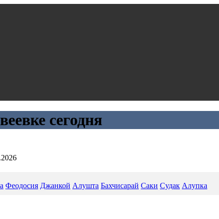
веевке сегодня
.2026
а
Феодосия
Джанкой
Алушта
Бахчисарай
Саки
Судак
Алупка