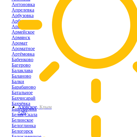
Антоновка
Апрелевка
Арбузовка
Арбузово
Аркадьевка
Армейское
Армянск
Аромат
Ароматное
Артёмовка
Бабенково
Багерово
Балаклава
Баланово
Балки
Барабаново
Батальное
Бахчисарай
Бахчёвка
Азовское,
Крым
Баштановка
+26°
Белая-Скала
Белинское
Белоглинка
Белогорск
Белокаменное