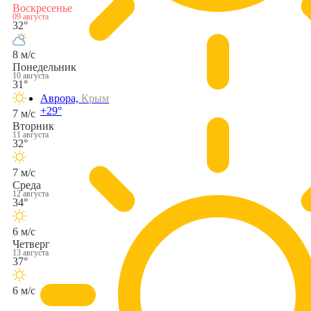
Воскресенье
09 августа
32°
8 м/с
Понедельник
10 августа
31°
Аврора,
Крым
+29°
7 м/с
Вторник
11 августа
32°
7 м/с
Среда
12 августа
34°
6 м/с
Четверг
13 августа
37°
6 м/с