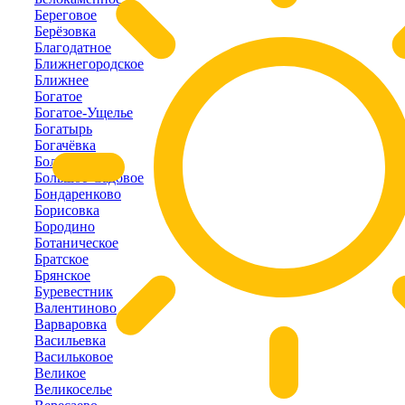
Береговое
Берёзовка
Благодатное
Ближнегородское
Ближнее
Богатое
Богатое-Ущелье
Богатырь
Богачёвка
Болотное
Большое-Садовое
Бондаренково
Борисовка
Бородино
Ботаническое
Братское
Брянское
Буревестник
Валентиново
Варваровка
Васильевка
Васильковое
Великое
Великоселье