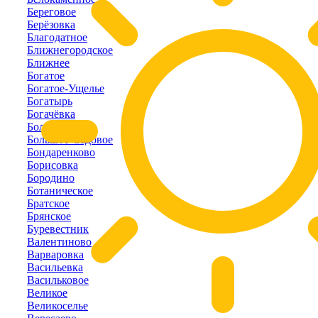
Береговое
Берёзовка
Благодатное
Ближнегородское
Ближнее
Богатое
Богатое-Ущелье
Богатырь
Богачёвка
Болотное
Большое-Садовое
Бондаренково
Борисовка
Бородино
Ботаническое
Братское
Брянское
Буревестник
Валентиново
Варваровка
Васильевка
Васильковое
Великое
Великоселье