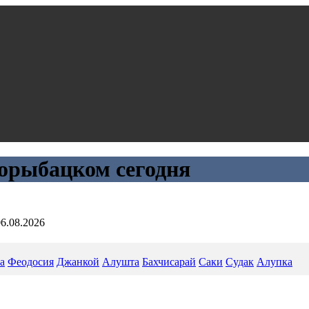
орыбацком сегодня
6.08.2026
а
Феодосия
Джанкой
Алушта
Бахчисарай
Саки
Судак
Алупка