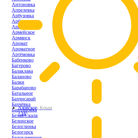
Антоновка
Апрелевка
Арбузовка
Арбузово
Аркадьевка
Армейское
Армянск
Аромат
Ароматное
Артёмовка
Бабенково
Багерово
Балаклава
Баланово
Балки
Барабаново
Батальное
Бахчисарай
Бахчёвка
Азовское,
Крым
Баштановка
+34°
Белая-Скала
Белинское
Белоглинка
Белогорск
Белокаменное