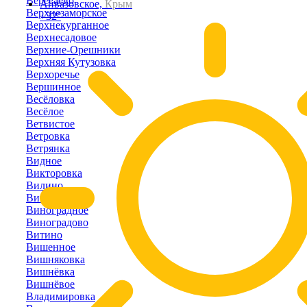
Вересаево
Айвазовское,
Крым
Верхнезаморское
+32°
Верхнекурганное
Верхнесадовое
Верхние-Орешники
Верхняя Кутузовка
Верхоречье
Вершинное
Весёловка
Весёлое
Ветвистое
Ветровка
Ветрянка
Видное
Викторовка
Вилино
Винницкое
Виноградное
Виноградово
Витино
Вишенное
Вишняковка
Вишнёвка
Вишнёвое
Владимировка