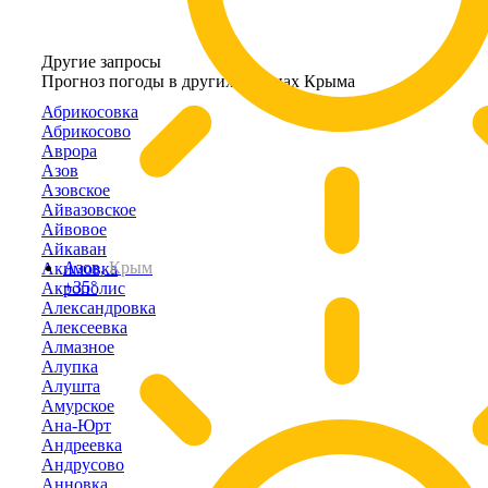
Другие запросы
Прогноз погоды в других районах Крыма
Абрикосовка
Абрикосово
Аврора
Азов
Азовское
Айвазовское
Айвовое
Айкаван
Азов,
Крым
Акимовка
+35°
Акрополис
Александровка
Алексеевка
Алмазное
Алупка
Алушта
Амурское
Ана-Юрт
Андреевка
Андрусово
Анновка