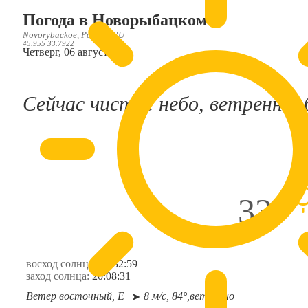
Погода в Новорыбацком
Novorybackoe, Россия, RU
45.955 33.7922
Четверг, 06 августа
Сейчас чистое небо, ветренно, 
33°
восход солнца:
05:32:59
заход солнца:
20:08:31
Ветер восточный, E
8 м/с, 84°,
ветренно
➤