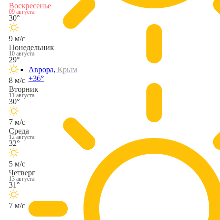
Воскресенье
09 августа
30°
9 м/с
Понедельник
10 августа
29°
Аврора,
Крым
+36°
8 м/с
Вторник
11 августа
30°
7 м/с
Среда
12 августа
32°
5 м/с
Четверг
13 августа
31°
7 м/с