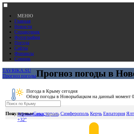
МЕНЮ
Главная
Новости
Справочник
Фотографии
Погода
Сайты
Финансы
Сонник
TAVRIKA.SU
Прогноз погоды в Нов
Прогноз погоды
Погода в Крыму сегодня
Обзор погоды в Новорыбацком на данный момент 0
Популярные
Севастополь
Симферополь
Керчь
Евпатория
Ялт
Абрикосовка,
Крым
+32°