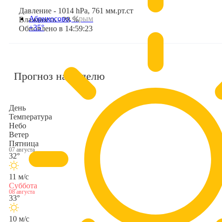
Давление - 1014 hPa, 761 мм.рт.ст
Абрикосово,
Крым
Влажность - 28 %
+35°
Обновлено в 14:59:23
Прогноз на неделю
День
Температура
Небо
Ветер
Пятница
07 августа
32°
11 м/с
Суббота
08 августа
33°
10 м/с