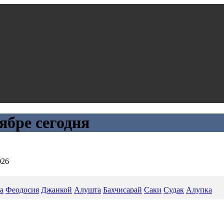
ябре сегодня
026
а
Феодосия
Джанкой
Алушта
Бахчисарай
Саки
Судак
Алупка