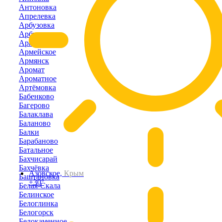
Антоновка
Апрелевка
Арбузовка
Арбузово
Аркадьевка
Армейское
Армянск
Аромат
Ароматное
Артёмовка
Бабенково
Багерово
Балаклава
Баланово
Балки
Барабаново
Батальное
Бахчисарай
Бахчёвка
Азовское,
Крым
Баштановка
+30°
Белая-Скала
Белинское
Белоглинка
Белогорск
Белокаменное