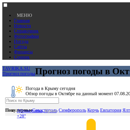
МЕНЮ
Главная
Новости
Справочник
Фотографии
Погода
Сайты
Финансы
Сонник
TAVRIKA.SU
Прогноз погоды в Окт
Прогноз погоды
Погода в Крыму сегодня
Обзор погоды в Октябре на данный момент 07.08.2
Популярные
Севастополь
Симферополь
Керчь
Евпатория
Ялт
Абрикосовка,
Крым
+28°