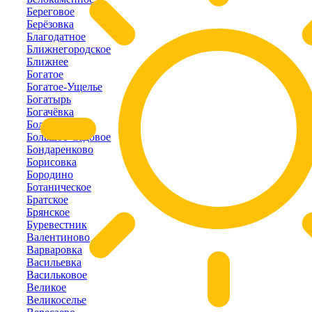
Береговое
Берёзовка
Благодатное
Ближнегородское
Ближнее
Богатое
Богатое-Ущелье
Богатырь
Богачёвка
Болотное
Большое-Садовое
Бондаренково
Борисовка
Бородино
Ботаническое
Братское
Брянское
Буревестник
Валентиново
Варваровка
Васильевка
Васильковое
Великое
Великоселье