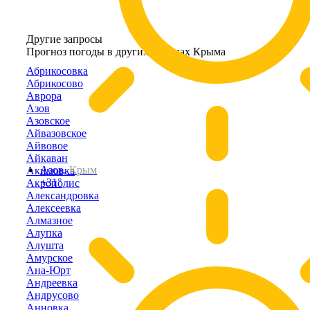
Другие запросы
Прогноз погоды в других районах Крыма
Абрикосовка
Абрикосово
Аврора
Азов
Азовское
Айвазовское
Айвовое
Айкаван
Азов,
Крым
Акимовка
+31°
Акрополис
Александровка
Алексеевка
Алмазное
Алупка
Алушта
Амурское
Ана-Юрт
Андреевка
Андрусово
Анновка