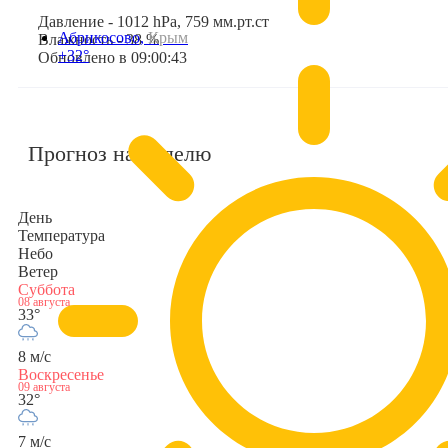
Давление - 1012 hPa, 759 мм.рт.ст
Абрикосово,
Крым
Влажность - 38 %
+32°
Обновлено в 09:00:43
Прогноз на неделю
День
Температура
Небо
Ветер
Суббота
08 августа
33°
8 м/с
Воскресенье
09 августа
32°
7 м/с