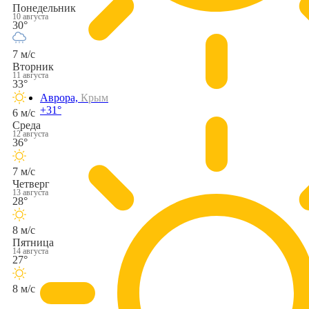
Понедельник
10 августа
30°
7 м/с
Вторник
11 августа
33°
Аврора,
Крым
+31°
6 м/с
Среда
12 августа
36°
7 м/с
Четверг
13 августа
28°
8 м/с
Пятница
14 августа
27°
8 м/с