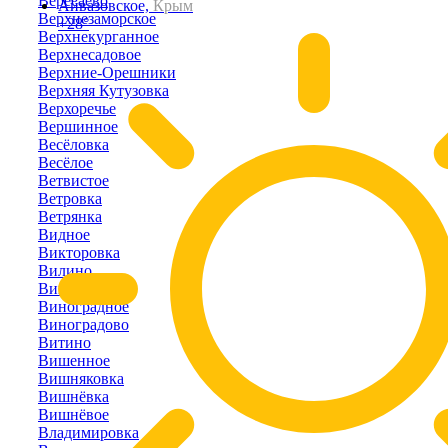
Вересаево
Айвазовское,
Крым
Верхнезаморское
+28°
Верхнекурганное
Верхнесадовое
Верхние-Орешники
Верхняя Кутузовка
Верхоречье
Вершинное
Весёловка
Весёлое
Ветвистое
Ветровка
Ветрянка
Видное
Викторовка
Вилино
Винницкое
Виноградное
Виноградово
Витино
Вишенное
Вишняковка
Вишнёвка
Вишнёвое
Владимировка