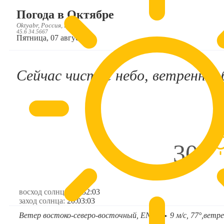
Погода в Октябре
Oktyabr, Россия, RU
45.6 34.5667
Пятница, 07 августа
Сейчас чистое небо, ветренно, 
30°
восход солнца:
05:32:03
заход солнца:
20:03:03
Ветер востоко-северо-восточный, ENE
9 м/с, 77°,
ветре
➤