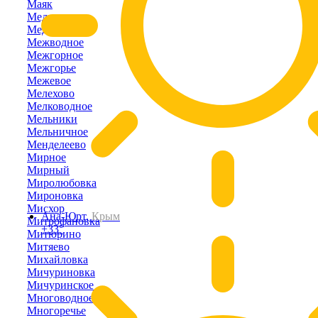
Маяк
Медведевка
Медведево
Межводное
Межгорное
Межгорье
Межевое
Мелехово
Мелководное
Мельники
Мельничное
Менделеево
Мирное
Мирный
Миролюбовка
Мироновка
Мисхор
Ана-Юрт,
Крым
Митрофановка
+33°
Митюрино
Митяево
Михайловка
Мичуриновка
Мичуринское
Многоводное
Многоречье