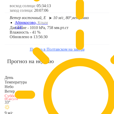
восход солнца:
05:34:13
заход солнца:
20:07:06
Ветер восточный, E
10 м/с, 80°,
ветренно
➤
Абрикосово,
Крым
+33°
Давление - 1010 hPa, 758 мм.рт.ст
Влажность - 41 %
Обновлено в 13:56:30
Погода в Полтавском на завтра
Прогноз на неделю
День
Температура
Небо
Ветер
Суббота
08 августа
33°
9 м/с