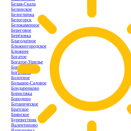
Белая-Скала
Белинское
Белоглинка
Белогорск
Белокаменное
Береговое
Берёзовка
Благодатное
Ближнегородское
Ближнее
Богатое
Богатое-Ущелье
Богатырь
Богачёвка
Болотное
Большое-Садовое
Бондаренково
Борисовка
Бородино
Ботаническое
Братское
Брянское
Буревестник
Валентиново
Варваровка