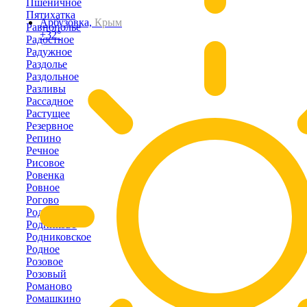
Пшеничное
Пятихатка
Арбузовка,
Крым
Равнополье
+32°
Радостное
Радужное
Раздолье
Раздольное
Разливы
Рассадное
Растущее
Резервное
Репино
Речное
Рисовое
Ровенка
Ровное
Рогово
Родники
Родниково
Родниковское
Родное
Розовое
Розовый
Романово
Ромашкино