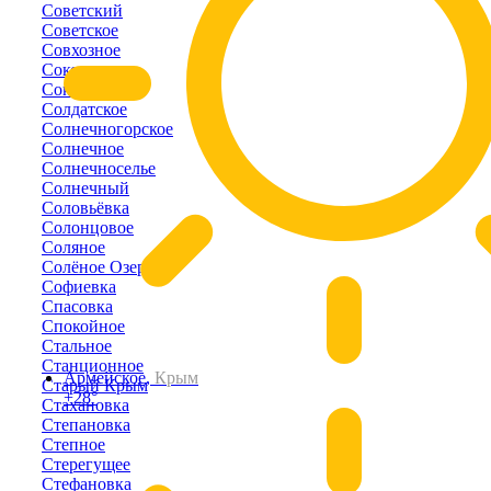
Советский
Советское
Совхозное
Соколиное
Соколы
Солдатское
Солнечногорское
Солнечное
Солнечноселье
Солнечный
Соловьёвка
Солонцовое
Соляное
Солёное Озеро
Софиевка
Спасовка
Спокойное
Стальное
Станционное
Армейское,
Крым
Старый Крым
+28°
Стахановка
Степановка
Степное
Стерегущее
Стефановка