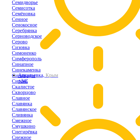
Семидворье
Семисотка
Семёновка
Сенное
Сенокосное
Серебрянка
Серноводское
Серово
Сизовка
Симоненко
Симферополь
Синапное
Синекаменка
Аркадьевка,
Крым
Синицыно
+34°
Сирень
Скалистое
Скворцово
Славное
Славянка
Славянское
Сливянка
Смежное
Смушкино
Снегирёвка
Снежное