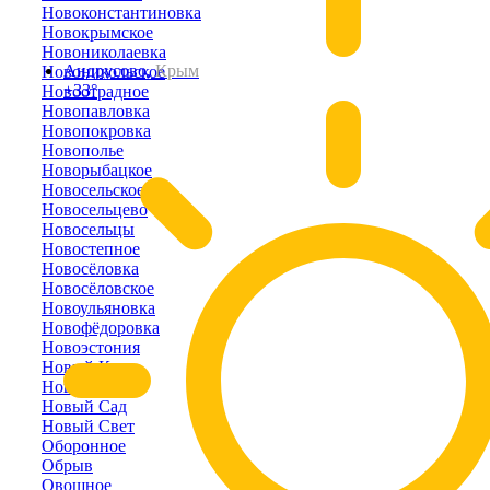
Новоконстантиновка
Новокрымское
Новониколаевка
Андрусово,
Крым
Новоникольское
+33°
Новоотрадное
Новопавловка
Новопокровка
Новополье
Новорыбацкое
Новосельское
Новосельцево
Новосельцы
Новостепное
Новосёловка
Новосёловское
Новоульяновка
Новофёдоровка
Новоэстония
Новый Кояш
Новый Мир
Новый Сад
Новый Свет
Оборонное
Обрыв
Овощное