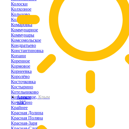
Колоски
Колхозное
Кольцово
Кольчугино
Комаровка
Коммунарное
Коммунары
Комсомольское
Кондратьево
Константиновка
Копани
Коренное
Кормовое
Корнеевка
Королёво
Косточковка
Костырино
Котельниково
Алмазное,
Крым
Котовское
+31°
Кочергино
Крайнее
Красная Долина
Красная Поляна
Красная-Заря
Красная-Слобода