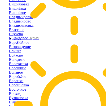
Вишняковка
Вишнёвка
Вишнёвое
Владимировка
Владимирово
Владиславовка
Властное
Внуково
Айвовое,
Крым
Водное
+34°
Водопойное
Возрождение
Воинка
Войково
Володино
Волочаевка
Волошино
Вольное
Воробьёво
Воронки
Воронцовка
Восточное
Восход
Вулкановка
Выпасное