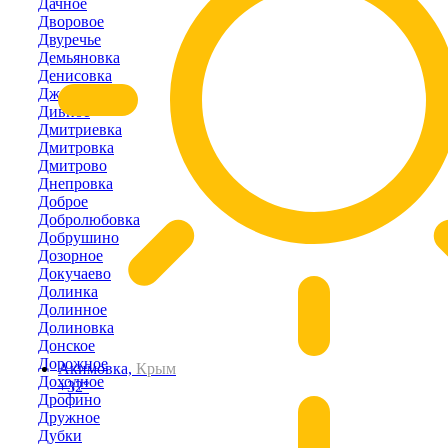
Дачное
Дворовое
Двуречье
Демьяновка
Денисовка
Джанкой
Дивное
Дмитриевка
Дмитровка
Дмитрово
Днепровка
Доброе
Добролюбовка
Добрушино
Дозорное
Докучаево
Долинка
Долинное
Долиновка
Донское
Дорожное
Акимовка,
Крым
Доходное
+32°
Дрофино
Дружное
Дубки