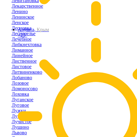
Левитановка
Лекарственное
Ленино
Ленинское
Ленское
Лесновка
Алушта,
Крым
Лесноселье
+25°
Лечебное
Либкнехтовка
Лиманное
Линейное
Лиственное
Листовое
Литвиненково
Лобаново
Лозовое
Ломоносово
Лоховка
Луганское
Луговое
Лужки
Лучевое
Лучистое
Лушино
Львово