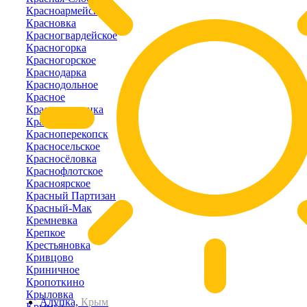
Красноармейское
Красновка
Красногвардейское
Красногорка
Красногорское
Краснодарка
Краснодольное
Красное
Краснознаменка
Краснолесье
Красноперекопск
Красносельское
Красносёловка
Краснофлотское
Красноярское
Красный Партизан
Красный-Мак
Кремневка
Крепкое
Крестьяновка
Кривцово
Криничное
Кропоткино
Крыловка
Алупка,
Крым
Крымка