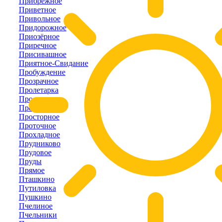
Прибрежное
Приветное
Привольное
Придорожное
Приозёрное
Приречное
Присивашное
Приятное-Свидание
Пробуждение
Прозрачное
Пролетарка
Пролом
Пролётное
Просторное
Проточное
Прохладное
Прудниково
Прудовое
Пруды
Прямое
Пташкино
Путиловка
Пушкино
Пчелиное
Пчельники