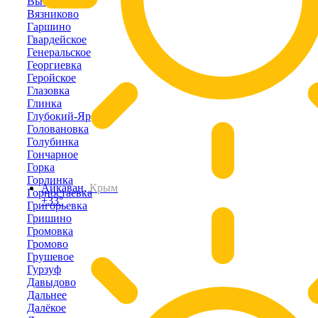
Высокое
Вязниково
Гаршино
Гвардейское
Генеральское
Георгиевка
Геройское
Глазовка
Глинка
Глубокий-Яр
Головановка
Голубинка
Гончарное
Горка
Горлинка
Айкаван,
Крым
Горностаевка
+33°
Григорьевка
Гришино
Громовка
Громово
Грушевое
Гурзуф
Давыдово
Дальнее
Далёкое