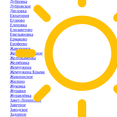
Дубровка
Дубровское
Дятловка
Евпатория
Егорово
Еленовка
Елизаветово
Емельяновка
Ермаково
Ерофеево
Жаворонки
Железнодорожное
Желтокаменка
Желябовка
Жемчужина
Жемчужина Крыма
Живописное
Жилино
Жуковка
Журавки
Журавлёвка
Завет-Ленинский
Заветное
Заводское
Задорное