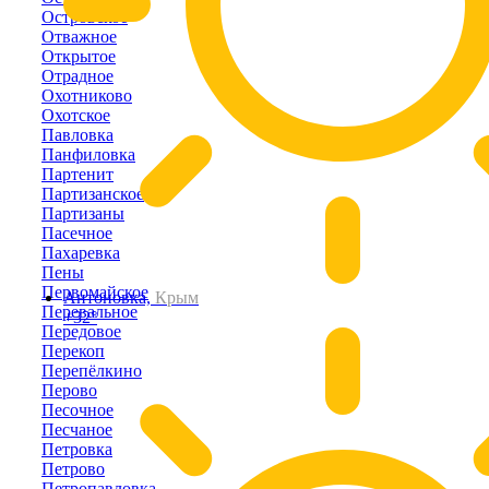
Островское
Отважное
Открытое
Отрадное
Охотниково
Охотское
Павловка
Панфиловка
Партенит
Партизанское
Партизаны
Пасечное
Пахаревка
Пены
Первомайское
Антоновка,
Крым
Перевальное
+32°
Передовое
Перекоп
Перепёлкино
Перово
Песочное
Песчаное
Петровка
Петрово
Петропавловка