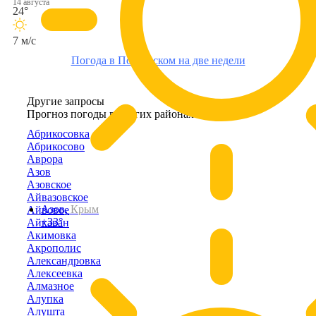
14 августа
24°
7 м/с
Погода в Полтавском на две недели
Другие запросы
Прогноз погоды в других районах Крыма
Абрикосовка
Абрикосово
Аврора
Азов
Азовское
Айвазовское
Азов,
Крым
Айвовое
+33°
Айкаван
Акимовка
Акрополис
Александровка
Алексеевка
Алмазное
Алупка
Алушта