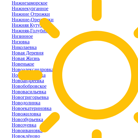
Нижнезаморское
Нижнекурганное
Нижние Отрожки
Нижние-Орешники
Нижняя Кутузовка
Нижняя-Голубинка
Низинное
Низовка
Николаевка
Новая Деревня
Новая Жизнь
Новенькое
Новоалександровка
Новоалексеевка
Новоандреевка
Новобобровское
Нововасильевка
Новогригорьевка
Новодолинка
Новоекатериновка
Новожиловка
Новозбурьевка
Новозуевка
Новоивановка
Новоклёново