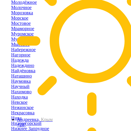
Молодёжное
Молочное
Морозовка
Морское
Мостовое
Мраморное
Муромское
Мускатное
Мысовое
Набережное
Нагорное
Надежда
Надеждино
Найдёновка
Наташино
Наумовка
Научный
Нахимово
Находка
Невское
Нежинское
Некрасовка
Нива
Андреевка,
Крым
Нижнегорский
+28°
Нижнее Запрудное