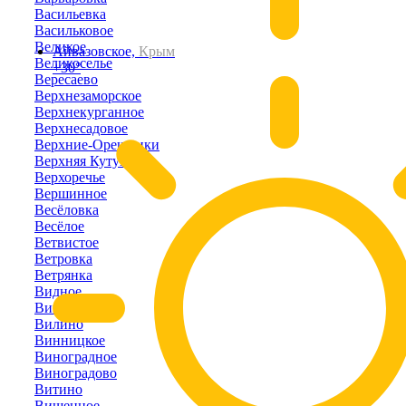
Васильевка
Васильковое
Великое
Айвазовское,
Крым
Великоселье
+30°
Вересаево
Верхнезаморское
Верхнекурганное
Верхнесадовое
Верхние-Орешники
Верхняя Кутузовка
Верхоречье
Вершинное
Весёловка
Весёлое
Ветвистое
Ветровка
Ветрянка
Видное
Викторовка
Вилино
Винницкое
Виноградное
Виноградово
Витино
Вишенное