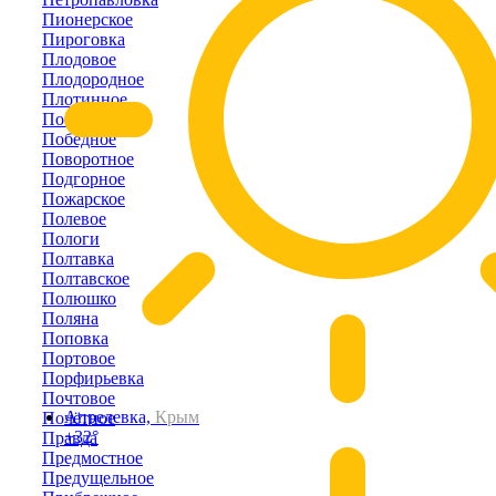
Пионерское
Пироговка
Плодовое
Плодородное
Плотинное
Победино
Победное
Поворотное
Подгорное
Пожарское
Полевое
Пологи
Полтавка
Полтавское
Полюшко
Поляна
Поповка
Портовое
Порфирьевка
Почтовое
Апрелевка,
Крым
Почётное
+32°
Правда
Предмостное
Предущельное