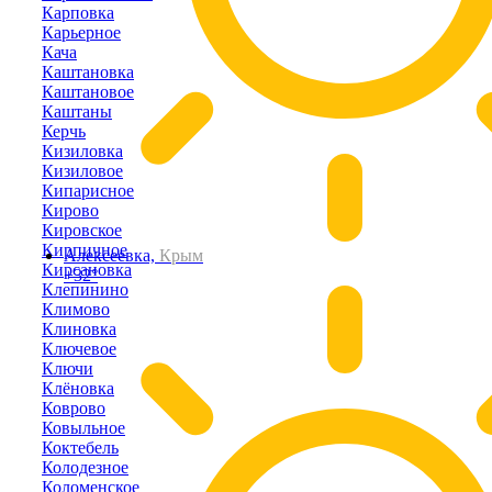
Карповка
Карьерное
Кача
Каштановка
Каштановое
Каштаны
Керчь
Кизиловка
Кизиловое
Кипарисное
Кирово
Кировское
Кирпичное
Алексеевка,
Крым
Кирсановка
+32°
Клепинино
Климово
Клиновка
Ключевое
Ключи
Клёновка
Коврово
Ковыльное
Коктебель
Колодезное
Коломенское