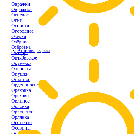
Овражки
Овражное
Огневое
Огни
Огоньки
Огородное
Озерки
Озёрное
Озёровка
Анновка,
Крым
Октябрь
+32°
Октябрьское
Окунёвка
Оленевка
Опушки
Опытное
Орденоносное
Ореховка
Орехово
Орлиное
Орловка
Орловское
Орлянка
Осипенко
Осовины
Останино