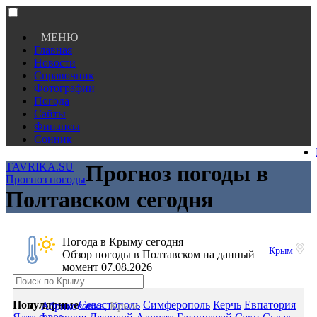
МЕНЮ
Главная
Новости
Справочник
Фотографии
Погода
Сайты
Финансы
Сонник
TAVRIKA.SU
Прогноз погоды в
Прогноз погоды
Полтавском сегодня
Погода в Крыму сегодня
Крым
Обзор погоды в Полтавском на данный
момент 07.08.2026
Популярные
Севастополь
Симферополь
Керчь
Евпатория
Абрикосовка,
Крым