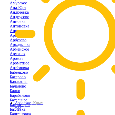
Амурское
Ана-Юрт
Андреевка
Андрусово
Анновка
Антоновка
Апрелевка
Арбузовка
Арбузово
Аркадьевка
Армейское
Армянск
Аромат
Ароматное
Артёмовка
Бабенково
Багерово
Балаклава
Баланово
Балки
Барабаново
Батальное
Азовское,
Крым
Бахчисарай
+32°
Бахчёвка
Баштановка