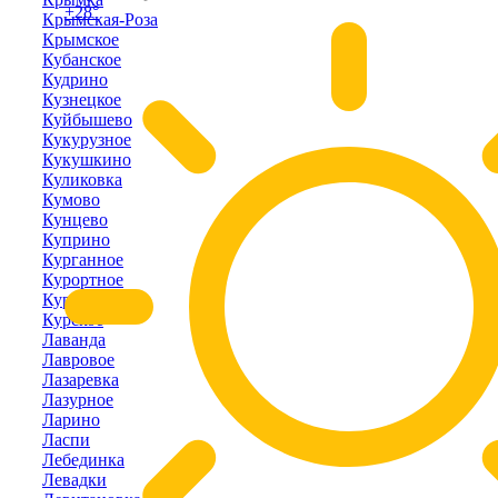
+28°
Крымская-Роза
Крымское
Кубанское
Кудрино
Кузнецкое
Куйбышево
Кукурузное
Кукушкино
Куликовка
Кумово
Кунцево
Куприно
Курганное
Курортное
Курпаты
Курское
Лаванда
Лавровое
Лазаревка
Лазурное
Ларино
Ласпи
Лебединка
Левадки