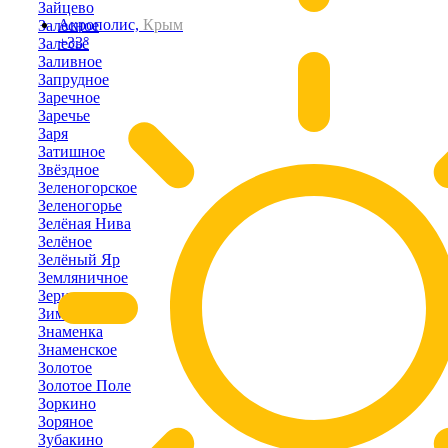
Зайцево
Акрополис,
Крым
Залесное
+33°
Залесье
Заливное
Запрудное
Заречное
Заречье
Заря
Затишное
Звёздное
Зеленогорское
Зеленогорье
Зелёная Нива
Зелёное
Зелёный Яр
Земляничное
Зерновое
Зимино
Знаменка
Знаменское
Золотое
Золотое Поле
Зоркино
Зоряное
Зубакино