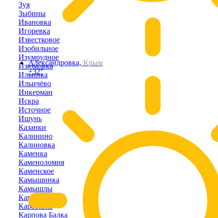
Зуя
Зыбины
Ивановка
Игоревка
Известковое
Изобильное
Изумрудное
Александровка,
Крым
Изюмовка
+32°
Ильинка
Ильичёво
Инкерман
Искра
Источное
Ишунь
Казанки
Калинино
Калиновка
Каменка
Каменоломня
Каменское
Камышинка
Камышлы
Камышное
Карасёвка
Карпова Балка