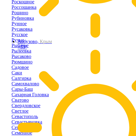
Роскошное
Россошанка
Рощино
Рубиновка
Рунное
Русаковка
Русское
Ручьи
Арбузово,
Крым
Рыбачье
+33°
Рылеевка
Рысаково
Рюмшино
Садовое
Саки
Салгирка
Самохвалово
Сары-Баш
Сахарная Головка
Сватово
Свердловское
Светлое
Севастополь
Севастьяновка
Северное
Семенное