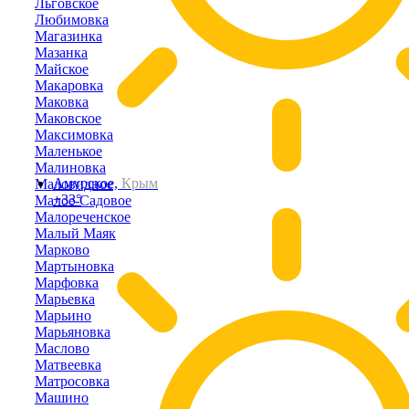
Льговское
Любимовка
Магазинка
Мазанка
Майское
Макаровка
Маковка
Маковское
Максимовка
Маленькое
Малиновка
Амурское,
Крым
Маловидное
+33°
Малое-Садовое
Малореченское
Малый Маяк
Марково
Мартыновка
Марфовка
Марьевка
Марьино
Марьяновка
Маслово
Матвеевка
Матросовка
Машино