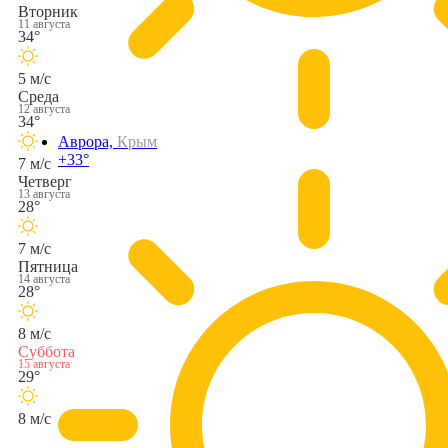
Вторник
11 августа
34°
5 м/с
Среда
12 августа
34°
Аврора,
Крым
+33°
7 м/с
Четверг
13 августа
28°
7 м/с
Пятница
14 августа
28°
8 м/с
Суббота
15 августа
29°
8 м/с