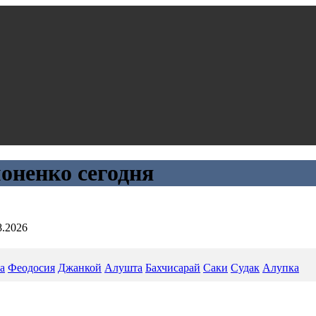
оненко сегодня
8.2026
а
Феодосия
Джанкой
Алушта
Бахчисарай
Саки
Судак
Алупка