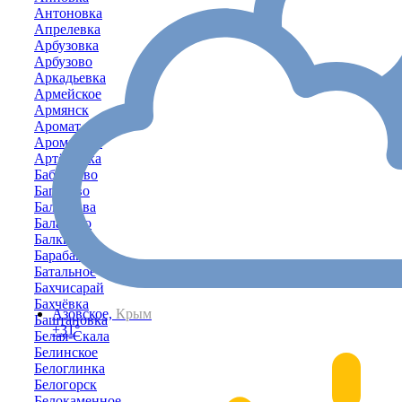
Антоновка
Апрелевка
Арбузовка
Арбузово
Аркадьевка
Армейское
Армянск
Аромат
Ароматное
Артёмовка
Бабенково
Багерово
Балаклава
Баланово
Балки
Барабаново
Батальное
Бахчисарай
Бахчёвка
Азовское,
Крым
Баштановка
+31°
Белая-Скала
Белинское
Белоглинка
Белогорск
Белокаменное