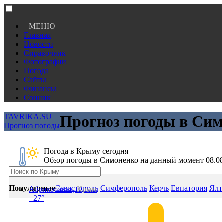
МЕНЮ
Главная
Новости
Справочник
Фотографии
Погода
Сайты
Финансы
Сонник
TAVRIKA.SU
Прогноз погоды в Сим
Прогноз погоды
Погода в Крыму сегодня
Обзор погоды в Симоненко на данный момент 08.0
Популярные
Севастополь
Симферополь
Керчь
Евпатория
Ялт
Абрикосовка,
Крым
+27°