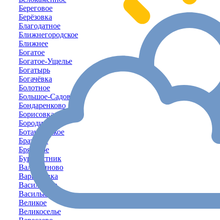
Береговое
Берёзовка
Благодатное
Ближнегородское
Ближнее
Богатое
Богатое-Ущелье
Богатырь
Богачёвка
Болотное
Большое-Садовое
Бондаренково
Борисовка
Бородино
Ботаническое
Братское
Брянское
Буревестник
Валентиново
Варваровка
Васильевка
Васильковое
Великое
Великоселье