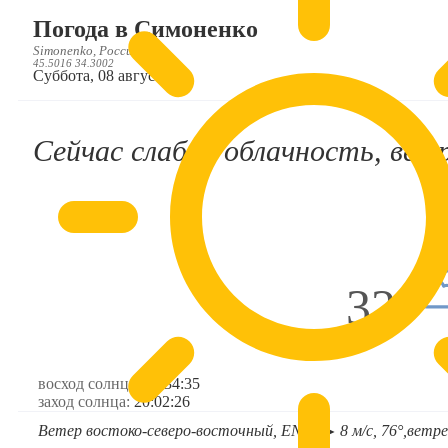
Погода в Симоненко
Simonenko, Россия, RU
45.5016 34.3002
Суббота, 08 августа
Сейчас слабая облачность, ветр
32°
восход солнца:
05:34:35
заход солнца:
20:02:26
Ветер востоко-северо-восточный, ENE
8 м/с, 76°,
ветре
➤