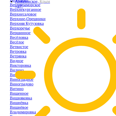
Вересаево
Айвазовское,
Крым
Верхнезаморское
+27°
Верхнекурганное
Верхнесадовое
Верхние-Орешники
Верхняя Кутузовка
Верхоречье
Вершинное
Весёловка
Весёлое
Ветвистое
Ветровка
Ветрянка
Видное
Викторовка
Вилино
Винницкое
Виноградное
Виноградово
Витино
Вишенное
Вишняковка
Вишнёвка
Вишнёвое
Владимировка