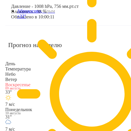
Давление - 1008 hPa, 756 мм.рт.ст
Абрикосово,
Крым
Влажность - 38 %
+33°
Обновлено в 10:00:11
Прогноз на неделю
День
Температура
Небо
Ветер
Воскресенье
09 августа
33°
7 м/с
Понедельник
10 августа
31°
7 м/с