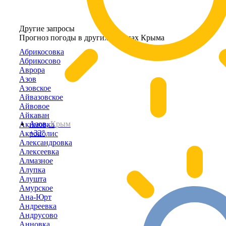
Другие запросы
Прогноз погоды в других районах Крыма
Абрикосовка
Абрикосово
Аврора
Азов
Азовское
Айвазовское
Айвовое
Айкаван
Азов,
Крым
Акимовка
+32°
Акрополис
Александровка
Алексеевка
Алмазное
Алупка
Алушта
Амурское
Ана-Юрт
Андреевка
Андрусово
Анновка