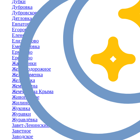
Дубки
Дубровка
Дубровское
Дятловка
Евпатория
Егорово
Еленовка
Елизаветово
Емельяновка
Ермаково
Ерофеево
Жаворонки
Железнодорожное
Желтокаменка
Желябовка
Жемчужина
Жемчужина Крыма
Живописное
Жилино
Жуковка
Журавки
Журавлёвка
Завет-Ленинский
Заветное
Заводское