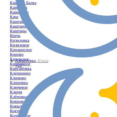
Карпова Балка
Карповка
Карьерное
Кача
Каштановка
Каштановое
Каштаны
Керчь
Кизиловка
Кизиловое
Кипарисное
Кирово
Кировское
Алексеевка,
Крым
Кирпичное
+22°
Кирсановка
Клепинино
Климово
Клиновка
Ключевое
Ключи
Клёновка
Коврово
Ковыльное
Коктебель
Колодезное