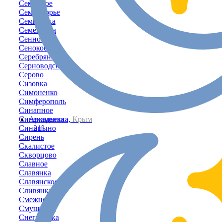
Семенное
Семидворье
Семисотка
Семёновка
Сенное
Сенокосное
Серебрянка
Серноводское
Серово
Сизовка
Симоненко
Симферополь
Синапное
Синекаменка
Аркадьевка,
Крым
Синицыно
+21°
Сирень
Скалистое
Скворцово
Славное
Славянка
Славянское
Сливянка
Смежное
Смушкино
Снегирёвка