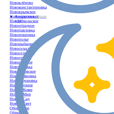
Новоклёново
Новоконстантиновка
Новокрымское
Новониколаевка
Андрусово,
Крым
Новоникольское
+21°
Новоотрадное
Новопавловка
Новопокровка
Новополье
Новорыбацкое
Новосельское
Новосельцево
Новосельцы
Новостепное
Новосёловка
Новосёловское
Новоульяновка
Новофёдоровка
Новоэстония
Новый Кояш
Новый Мир
Новый Сад
Новый Свет
Оборонное
Обрыв