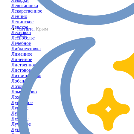
Левадки
Левитановка
Лекарственное
Ленино
Ленинское
Ленское
Алушта,
Крым
Лесновка
+24°
Лесноселье
Лечебное
Либкнехтовка
Лиманное
Линейное
Лиственное
Листовое
Литвиненково
Лобаново
Лозовое
Ломоносово
Лоховка
Луганское
Луговое
Лужки
Лучевое
Лучистое
Лушино