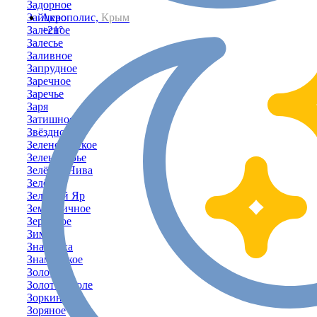
Задорное
Зайцево
Акрополис,
Крым
Залесное
+21°
Залесье
Заливное
Запрудное
Заречное
Заречье
Заря
Затишное
Звёздное
Зеленогорское
Зеленогорье
Зелёная Нива
Зелёное
Зелёный Яр
Земляничное
Зерновое
Зимино
Знаменка
Знаменское
Золотое
Золотое Поле
Зоркино
Зоряное