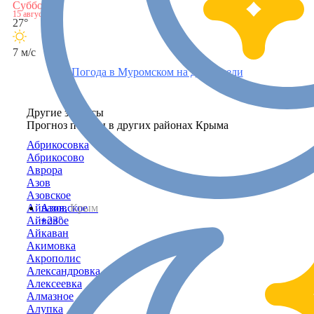
Суббота
15 августа
27°
7 м/с
Погода в Муромском на две недели
Другие запросы
Прогноз погоды в других районах Крыма
Абрикосовка
Абрикосово
Аврора
Азов
Азовское
Айвазовское
Азов,
Крым
Айвовое
+23°
Айкаван
Акимовка
Акрополис
Александровка
Алексеевка
Алмазное
Алупка