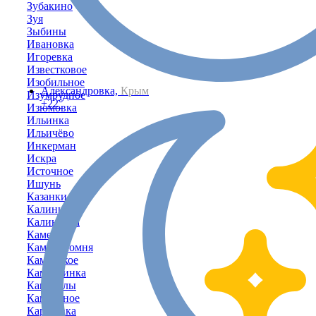
Зубакино
Зуя
Зыбины
Ивановка
Игоревка
Известковое
Изобильное
Александровка,
Крым
Изумрудное
+22°
Изюмовка
Ильинка
Ильичёво
Инкерман
Искра
Источное
Ишунь
Казанки
Калинино
Калиновка
Каменка
Каменоломня
Каменское
Камышинка
Камышлы
Камышное
Карасёвка