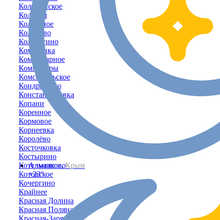
Коломенское
Колоски
Колхозное
Кольцово
Кольчугино
Комаровка
Коммунарное
Коммунары
Комсомольское
Кондратьево
Константиновка
Копани
Коренное
Кормовое
Корнеевка
Королёво
Косточковка
Костырино
Котельниково
Алмазное,
Крым
Котовское
+23°
Кочергино
Крайнее
Красная Долина
Красная Поляна
Красная-Заря