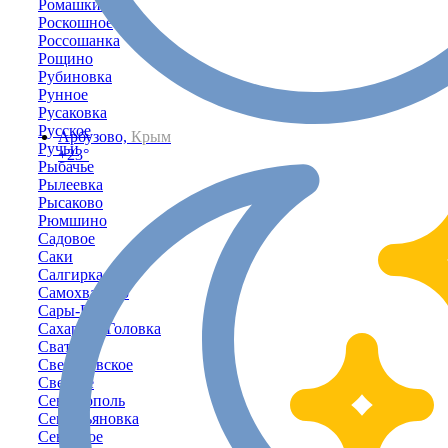
Ромашкино
Роскошное
Россошанка
Рощино
Рубиновка
Рунное
Русаковка
Русское
Арбузово,
Крым
Ручьи
+23°
Рыбачье
Рылеевка
Рысаково
Рюмшино
Садовое
Саки
Салгирка
Самохвалово
Сары-Баш
Сахарная Головка
Сватово
Свердловское
Светлое
Севастополь
Севастьяновка
Северное