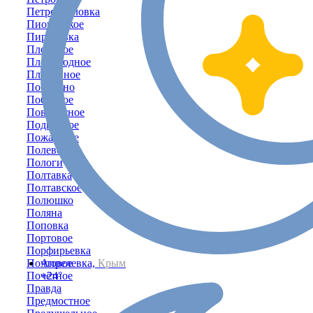
Петропавловка
Пионерское
Пироговка
Плодовое
Плодородное
Плотинное
Победино
Победное
Поворотное
Подгорное
Пожарское
Полевое
Пологи
Полтавка
Полтавское
Полюшко
Поляна
Поповка
Портовое
Порфирьевка
Почтовое
Апрелевка,
Крым
Почётное
+24°
Правда
Предмостное