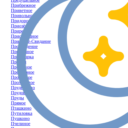
Предущельное
Прибрежное
Приветное
Привольное
Придорожное
Приозёрное
Приречное
Присивашное
Приятное-Свидание
Пробуждение
Прозрачное
Пролетарка
Пролом
Пролётное
Просторное
Проточное
Прохладное
Прудниково
Прудовое
Пруды
Прямое
Пташкино
Путиловка
Пушкино
Пчелиное