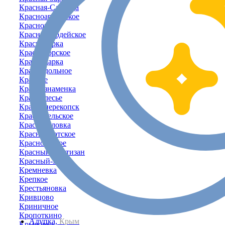
Красная-Слобода
Красноармейское
Красновка
Красногвардейское
Красногорка
Красногорское
Краснодарка
Краснодольное
Красное
Краснознаменка
Краснолесье
Красноперекопск
Красносельское
Красносёловка
Краснофлотское
Красноярское
Красный Партизан
Красный-Мак
Кремневка
Крепкое
Крестьяновка
Кривцово
Криничное
Кропоткино
Алупка,
Крым
Крыловка