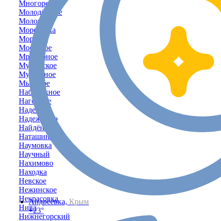
Многоречье
Молодёжное
Молочное
Морозовка
Морское
Мостовое
Мраморное
Муромское
Мускатное
Мысовое
Набережное
Нагорное
Надежда
Надеждино
Найдёновка
Наташино
Наумовка
Научный
Нахимово
Находка
Невское
Нежинское
Некрасовка
Андреевка,
Крым
Нива
+23°
Нижнегорский