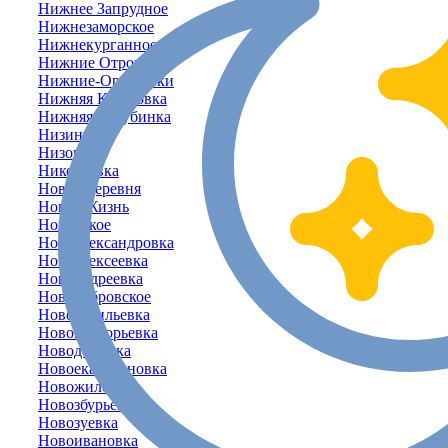
Нижнее Запрудное
Нижнезаморское
Нижнекурганное
Нижние Отрожки
Нижние-Орешники
Нижняя Кутузовка
Нижняя-Голубинка
Низинное
Низовка
Николаевка
Новая Деревня
Новая Жизнь
Новенькое
Новоалександровка
Новоалексеевка
Новоандреевка
Новобобровское
Нововасильевка
Новогригорьевка
Новодолинка
Новоекатериновка
Новожиловка
Новозбурьевка
Новозуевка
Новоивановка