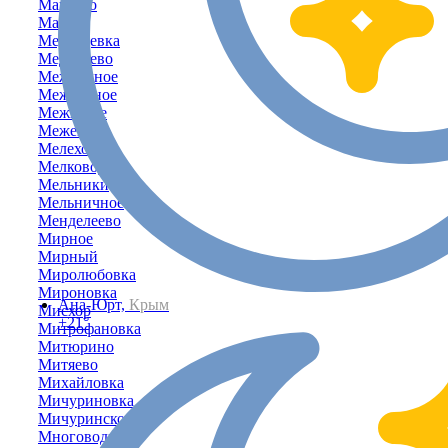
Машино
Маяк
Медведевка
Медведево
Межводное
Межгорное
Межгорье
Межевое
Мелехово
Мелководное
Мельники
Мельничное
Менделеево
Мирное
Мирный
Миролюбовка
Мироновка
Ана-Юрт,
Крым
Мисхор
+21°
Митрофановка
Митюрино
Митяево
Михайловка
Мичуриновка
Мичуринское
Многоводное