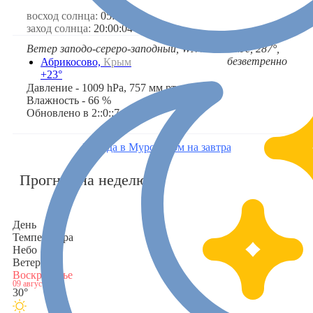
восход солнца:
05:34:33
заход солнца:
20:00:04
Ветер заподо-сереро-заподный, WNW
1 м/с, 287°,
➤
безветренно
Абрикосово,
Крым
+23°
Давление - 1009 hPa, 757 мм.рт.ст
Влажность - 66 %
Обновлено в 2::0::7
Погода в Муромском на завтра
Прогноз на неделю
День
Температура
Небо
Ветер
Воскресенье
09 августа
30°