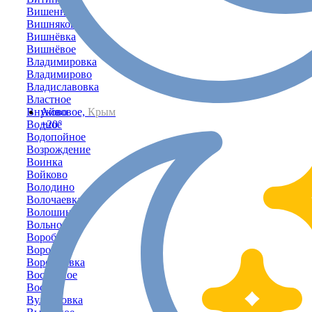
Вишенное
Вишняковка
Вишнёвка
Вишнёвое
Владимировка
Владимирово
Владиславовка
Властное
Внуково
Айвовое,
Крым
Водное
+20°
Водопойное
Возрождение
Воинка
Войково
Володино
Волочаевка
Волошино
Вольное
Воробьёво
Воронки
Воронцовка
Восточное
Восход
Вулкановка