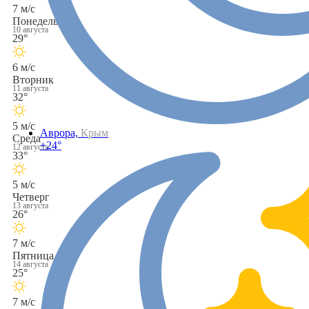
7 м/с
Понедельник
10 августа
29°
6 м/с
Вторник
11 августа
32°
5 м/с
Аврора,
Крым
Среда
+24°
12 августа
33°
5 м/с
Четверг
13 августа
26°
7 м/с
Пятница
14 августа
25°
7 м/с