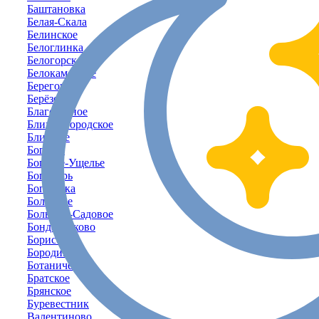
Баштановка
Белая-Скала
Белинское
Белоглинка
Белогорск
Белокаменное
Береговое
Берёзовка
Благодатное
Ближнегородское
Ближнее
Богатое
Богатое-Ущелье
Богатырь
Богачёвка
Болотное
Большое-Садовое
Бондаренково
Борисовка
Бородино
Ботаническое
Братское
Брянское
Буревестник
Валентиново