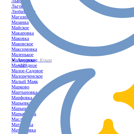
Львово
Льговское
Любимовка
Магазинка
Мазанка
Майское
Макаровка
Маковка
Маковское
Максимовка
Маленькое
Малиновка
Амурское,
Крым
Маловидное
+22°
Малое-Садовое
Малореченское
Малый Маяк
Марково
Мартыновка
Марфовка
Марьевка
Марьино
Марьяновка
Маслово
Матвеевка
Матросовка