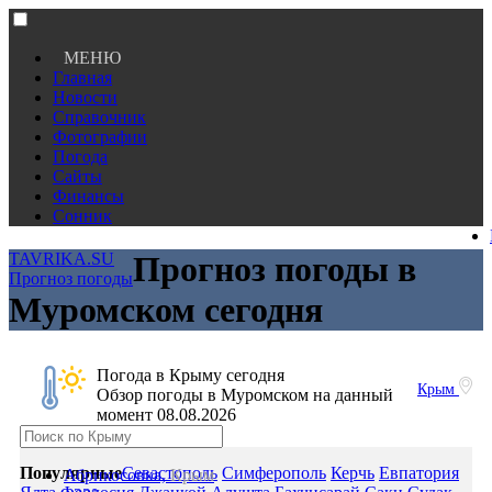
МЕНЮ
Главная
Новости
Справочник
Фотографии
Погода
Сайты
Финансы
Сонник
TAVRIKA.SU
Прогноз погоды в
Прогноз погоды
Муромском сегодня
Погода в Крыму сегодня
Крым
Обзор погоды в Муромском на данный
момент 08.08.2026
Популярные
Севастополь
Симферополь
Керчь
Евпатория
Абрикосовка,
Крым