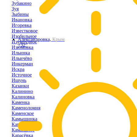
Зубакино
Зуя
Зыбины
Ивановка
Игоревка
Известковое
Изобильное
Александровка,
Крым
Изумрудное
+32°
Изюмовка
Ильинка
Ильичёво
Инкерман
Искра
Источное
Ишунь
Казанки
Калинино
Калиновка
Каменка
Каменоломня
Каменское
Камышинка
Камышлы
Камышное
Карасёвка