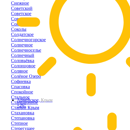
Снежное
Советский
Советское
Совхозное
Соколиное
Соколы
Солдатское
Солнечногорское
Солнечное
Солнечноселье
Солнечный
Соловьёвка
Солонцовое
Соляное
Солёное Озеро
Софиевка
Спасовка
Спокойное
Стальное
Армейское,
Крым
Станционное
+26°
Старый Крым
Стахановка
Степановка
Степное
Стерегущее