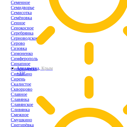
Семенное
Семидворье
Семисотка
Семёновка
Сенное
Сенокосное
Серебрянка
Серноводское
Серово
Сизовка
Симоненко
Симферополь
Синапное
Аркадьевка,
Крым
Синекаменка
+33°
Синицыно
Сирень
Скалистое
Скворцово
Славное
Славянка
Славянское
Сливянка
Смежное
Смушкино
Снегирёвка