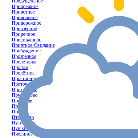
Предущельное
Прибрежное
Приветное
Привольное
Придорожное
Приозёрное
Приречное
Присивашное
Приятное-Свидание
Пробуждение
Прозрачное
Пролетарка
Пролом
Пролётное
Просторное
Проточное
Прохладное
Прудниково
Прудовое
Пруды
Прямое
Пташкино
Путиловка
Пушкино
Пчелиное