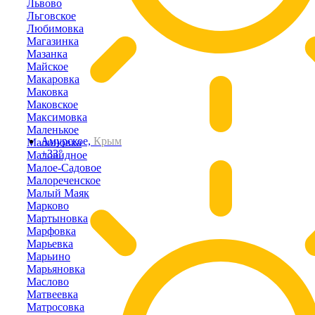
Львово
Льговское
Любимовка
Магазинка
Мазанка
Майское
Макаровка
Маковка
Маковское
Максимовка
Маленькое
Амурское,
Крым
Малиновка
+33°
Маловидное
Малое-Садовое
Малореченское
Малый Маяк
Марково
Мартыновка
Марфовка
Марьевка
Марьино
Марьяновка
Маслово
Матвеевка
Матросовка