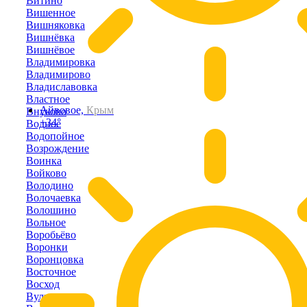
Витино
Вишенное
Вишняковка
Вишнёвка
Вишнёвое
Владимировка
Владимирово
Владиславовка
Властное
Айвовое,
Крым
Внуково
+34°
Водное
Водопойное
Возрождение
Воинка
Войково
Володино
Волочаевка
Волошино
Вольное
Воробьёво
Воронки
Воронцовка
Восточное
Восход
Вулкановка