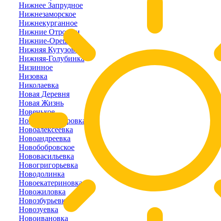
Нижнее Запрудное
Нижнезаморское
Нижнекурганное
Нижние Отрожки
Нижние-Орешники
Нижняя Кутузовка
Нижняя-Голубинка
Низинное
Низовка
Николаевка
Новая Деревня
Новая Жизнь
Новенькое
Новоалександровка
Новоалексеевка
Новоандреевка
Новобобровское
Нововасильевка
Новогригорьевка
Новодолинка
Новоекатериновка
Новожиловка
Новозбурьевка
Новозуевка
Новоивановка