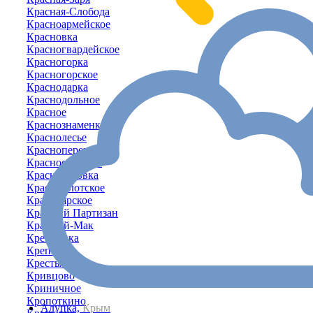
Красная-Слобода
Красноармейское
Красновка
Красногвардейское
Красногорка
Красногорское
Краснодарка
Краснодольное
Красное
Краснознаменка
Краснолесье
Красноперекопск
Красносельское
Красносёловка
Краснофлотское
Красноярское
Красный Партизан
Красный-Мак
Кремневка
Крепкое
Крестьяновка
Кривцово
Криничное
Кропоткино
Алупка,
Крым