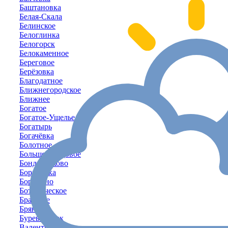
Баштановка
Белая-Скала
Белинское
Белоглинка
Белогорск
Белокаменное
Береговое
Берёзовка
Благодатное
Ближнегородское
Ближнее
Богатое
Богатое-Ущелье
Богатырь
Богачёвка
Болотное
Большое-Садовое
Бондаренково
Борисовка
Бородино
Ботаническое
Братское
Брянское
Буревестник
Валентиново