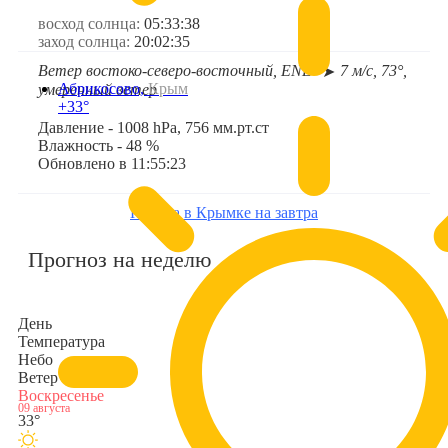
восход солнца:
05:33:38
заход солнца:
20:02:35
Ветер востоко-северо-восточный, ENE
7 м/с, 73°,
➤
Абрикосово,
Крым
умеренный ветер
+33°
Давление - 1008 hPa, 756 мм.рт.ст
Влажность - 48 %
Обновлено в 11:55:23
Погода в Крымке на завтра
Прогноз на неделю
День
Температура
Небо
Ветер
Воскресенье
09 августа
33°