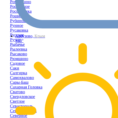
Ромашкино
Роскошное
Россошанка
Рощино
Рубиновка
Рунное
Русаковка
Русское
Арбузово,
Крым
Ручьи
+33°
Рыбачье
Рылеевка
Рысаково
Рюмшино
Садовое
Саки
Салгирка
Самохвалово
Сары-Баш
Сахарная Головка
Сватово
Свердловское
Светлое
Севастополь
Севастьяновка
Северное