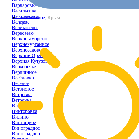
Варваровка
Васильевка
Васильковое
Айвазовское,
Крым
Великое
+30°
Великоселье
Вересаево
Верхнезаморское
Верхнекурганное
Верхнесадовое
Верхние-Орешники
Верхняя Кутузовка
Верхоречье
Вершинное
Весёловка
Весёлое
Ветвистое
Ветровка
Ветрянка
Видное
Викторовка
Вилино
Винницкое
Виноградное
Виноградово