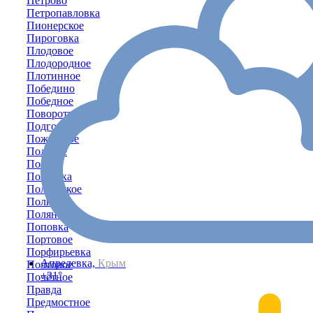
Петрово
Петропавловка
Пионерское
Пироговка
Плодовое
Плодородное
Плотинное
Победино
Победное
Поворотное
Подгорное
Пожарское
Полевое
Пологи
Полтавка
Полтавское
Полюшко
Поляна
Поповка
Портовое
Порфирьевка
Апрелевка,
Крым
Почтовое
+31°
Почётное
Правда
Предмостное