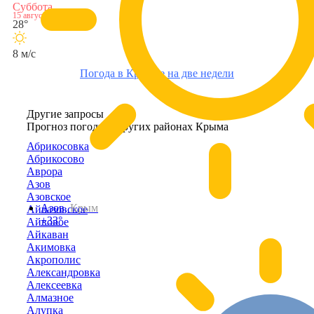
Суббота
15 августа
28°
8 м/с
Погода в Крымке на две недели
Другие запросы
Прогноз погоды в других районах Крыма
Абрикосовка
Абрикосово
Аврора
Азов
Азовское
Азов,
Крым
Айвазовское
+33°
Айвовое
Айкаван
Акимовка
Акрополис
Александровка
Алексеевка
Алмазное
Алупка