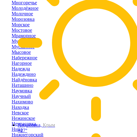
Многоречье
Молодёжное
Молочное
Морозовка
Морское
Мостовое
Мраморное
Муромское
Мускатное
Мысовое
Набережное
Нагорное
Надежда
Надеждино
Найдёновка
Наташино
Наумовка
Научный
Нахимово
Находка
Невское
Нежинское
Некрасовка
Андреевка,
Крым
Нива
+27°
Нижнегорский