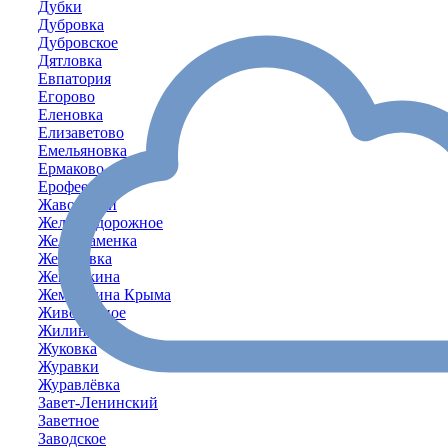
Дубки
Дубровка
Дубровское
Дятловка
Евпатория
Егорово
Еленовка
Елизаветово
Емельяновка
Ермаково
Ерофеево
Жаворонки
Железнодорожное
Желтокаменка
Желябовка
Жемчужина
Жемчужина Крыма
Живописное
Жилино
Жуковка
Журавки
Журавлёвка
Завет-Ленинский
Заветное
Заводское