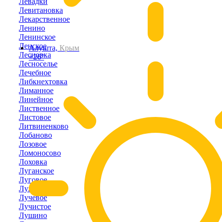
Левадки
Левитановка
Лекарственное
Ленино
Ленинское
Ленское
Алушта,
Крым
Лесновка
+26°
Лесноселье
Лечебное
Либкнехтовка
Лиманное
Линейное
Лиственное
Листовое
Литвиненково
Лобаново
Лозовое
Ломоносово
Лоховка
Луганское
Луговое
Лужки
Лучевое
Лучистое
Лушино