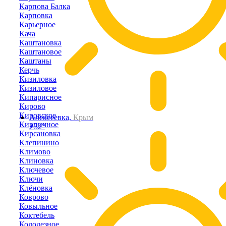
Карпова Балка
Карповка
Карьерное
Кача
Каштановка
Каштановое
Каштаны
Керчь
Кизиловка
Кизиловое
Кипарисное
Кирово
Кировское
Алексеевка,
Крым
Кирпичное
+32°
Кирсановка
Клепинино
Климово
Клиновка
Ключевое
Ключи
Клёновка
Коврово
Ковыльное
Коктебель
Колодезное