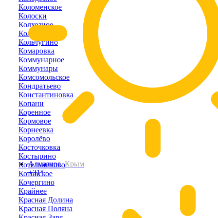
Коломенское
Колоски
Колхозное
Кольцово
Кольчугино
Комаровка
Коммунарное
Коммунары
Комсомольское
Кондратьево
Константиновка
Копани
Коренное
Кормовое
Корнеевка
Королёво
Косточковка
Костырино
Алмазное,
Крым
Котельниково
+31°
Котовское
Кочергино
Крайнее
Красная Долина
Красная Поляна
Красная-Заря