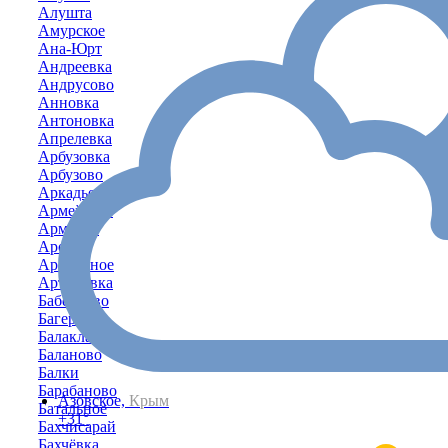
Алушта
Амурское
Ана-Юрт
Андреевка
Андрусово
Анновка
Антоновка
Апрелевка
Арбузовка
Арбузово
Аркадьевка
Армейское
Армянск
Аромат
Ароматное
Артёмовка
Бабенково
Багерово
Балаклава
Баланово
Балки
Барабаново
Азовское,
Крым
Батальное
+31°
Бахчисарай
Бахчёвка