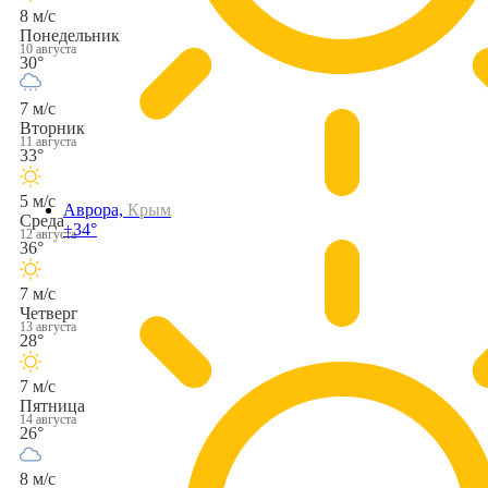
8 м/с
Понедельник
10 августа
30°
7 м/с
Вторник
11 августа
33°
5 м/с
Аврора,
Крым
Среда
+34°
12 августа
36°
7 м/с
Четверг
13 августа
28°
7 м/с
Пятница
14 августа
26°
8 м/с