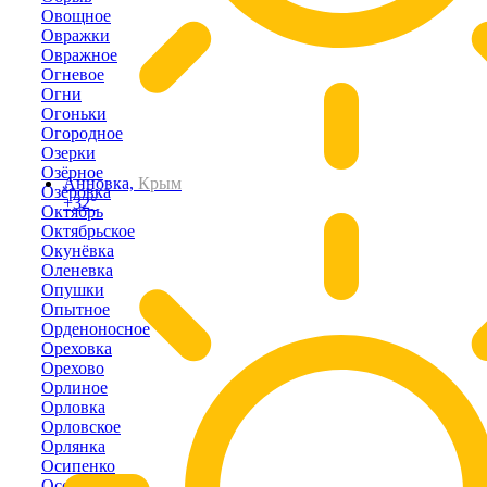
Овощное
Овражки
Овражное
Огневое
Огни
Огоньки
Огородное
Озерки
Озёрное
Анновка,
Крым
Озёровка
+32°
Октябрь
Октябрьское
Окунёвка
Оленевка
Опушки
Опытное
Орденоносное
Ореховка
Орехово
Орлиное
Орловка
Орловское
Орлянка
Осипенко
Осовины