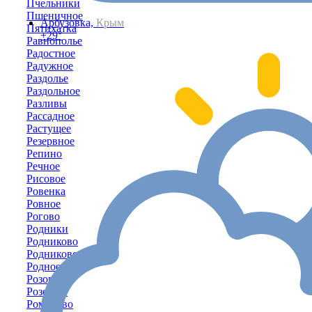
Пчельники
Пшеничное
Арбузовка,
Крым
Пятихатка
+29°
Равнополье
Радостное
Радужное
Раздолье
Раздольное
Разливы
Рассадное
Растущее
Резервное
Репино
Речное
Рисовое
Ровенка
Ровное
Рогово
Родники
Родниково
Родниковское
Родное
Розовое
Розовый
Романово