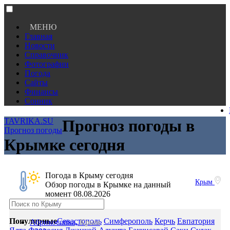
МЕНЮ
Главная
Новости
Справочник
Фотографии
Погода
Сайты
Финансы
Сонник
TAVRIKA.SU
Прогноз погоды в
Прогноз погоды
Крымке сегодня
Погода в Крыму сегодня
Крым
Обзор погоды в Крымке на данный
момент 08.08.2026
Популярные
Севастополь
Симферополь
Керчь
Евпатория
Абрикосовка,
Крым