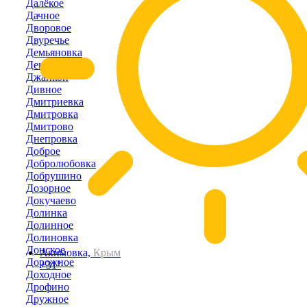
Далёкое
Дачное
Дворовое
Двуречье
Демьяновка
Денисовка
Джанкой
Дивное
Дмитриевка
Дмитровка
Дмитрово
Днепровка
Доброе
Добролюбовка
Добрушино
Дозорное
Докучаево
Долинка
Долинное
Долиновка
Донское
Акимовка,
Крым
Дорожное
+31°
Доходное
Дрофино
Дружное