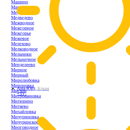
Машино
Маяк
Медведевка
Медведево
Межводное
Межгорное
Межгорье
Межевое
Мелехово
Мелководное
Мельники
Мельничное
Менделеево
Мирное
Мирный
Миролюбовка
Мироновка
Ана-Юрт,
Крым
Мисхор
+33°
Митрофановка
Митюрино
Митяево
Михайловка
Мичуриновка
Мичуринское
Многоводное