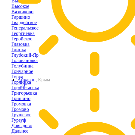
Выпасное
Высокое
Вязниково
Гаршино
Гвардейское
Генеральское
Георгиевка
Геройское
Глазовка
Глинка
Глубокий-Яр
Головановка
Голубинка
Гончарное
Горка
Айкаван,
Крым
Горлинка
+33°
Горностаевка
Григорьевка
Гришино
Громовка
Громово
Грушевое
Гурзуф
Давыдово
Дальнее