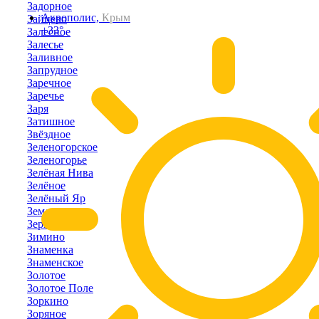
Задорное
Акрополис,
Крым
Зайцево
+33°
Залесное
Залесье
Заливное
Запрудное
Заречное
Заречье
Заря
Затишное
Звёздное
Зеленогорское
Зеленогорье
Зелёная Нива
Зелёное
Зелёный Яр
Земляничное
Зерновое
Зимино
Знаменка
Знаменское
Золотое
Золотое Поле
Зоркино
Зоряное