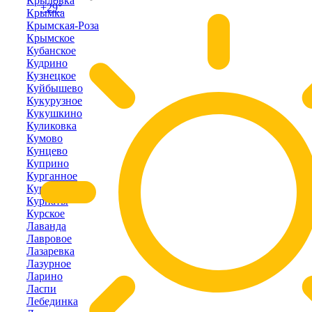
Крыловка
+29°
Крымка
Крымская-Роза
Крымское
Кубанское
Кудрино
Кузнецкое
Куйбышево
Кукурузное
Кукушкино
Куликовка
Кумово
Кунцево
Куприно
Курганное
Курортное
Курпаты
Курское
Лаванда
Лавровое
Лазаревка
Лазурное
Ларино
Ласпи
Лебединка