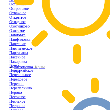
Останино
Островское
Отважное
Открытое
Отрадное
Охотниково
Охотское
Павловка
Панфиловка
Партенит
Партизанское
Партизаны
Пасечное
Пахаревка
Пены
Антоновка,
Крым
Первомайское
+31°
Перевальное
Передовое
Перекоп
Перепёлкино
Перово
Песочное
Песчаное
Петровка