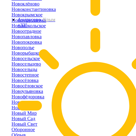
Новоклёново
Новоконстантиновка
Новокрымское
Андрусово,
Крым
Новониколаевка
+33°
Новоникольское
Новоотрадное
Новопавловка
Новопокровка
Новополье
Новорыбацкое
Новосельское
Новосельцево
Новосельцы
Новостепное
Новосёловка
Новосёловское
Новоульяновка
Новофёдоровка
Новоэстония
Новый Кояш
Новый Мир
Новый Сад
Новый Свет
Оборонное
Обрыв