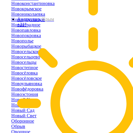
Новоконстантиновка
Новокрымское
Новониколаевка
Андрусово,
Крым
Новоникольское
+21°
Новоотрадное
Новопавловка
Новопокровка
Новополье
Новорыбацкое
Новосельское
Новосельцево
Новосельцы
Новостепное
Новосёловка
Новосёловское
Новоульяновка
Новофёдоровка
Новоэстония
Новый Кояш
Новый Мир
Новый Сад
Новый Свет
Оборонное
Обрыв
Овощное