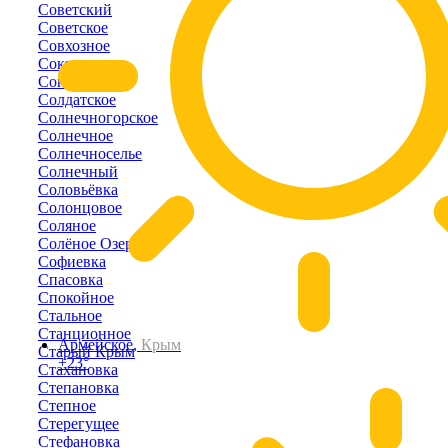
Советский
Советское
Совхозное
Соколиное
Соколы
Солдатское
Солнечногорское
Солнечное
Солнечноселье
Солнечный
Соловьёвка
Солонцовое
Соляное
Солёное Озеро
Софиевка
Спасовка
Спокойное
Стальное
Станционное
Армейское,
Крым
Старый Крым
+23°
Стахановка
Степановка
Степное
Стерегущее
Стефановка