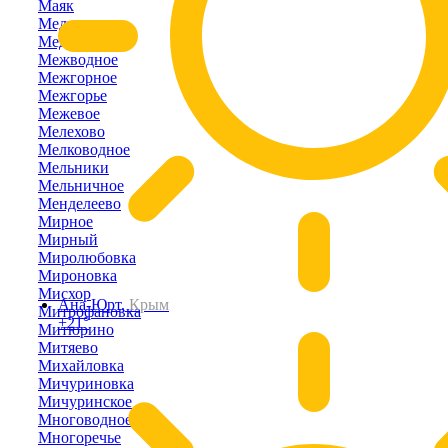
Маяк
Медведевка
Медведево
Межводное
Межгорное
Межгорье
Межевое
Мелехово
Мелководное
Мельники
Мельничное
Менделеево
Мирное
Мирный
Миролюбовка
Мироновка
Мисхор
Ана-Юрт,
Крым
Митрофановка
+21°
Митюрино
Митяево
Михайловка
Мичуриновка
Мичуринское
Многоводное
Многоречье