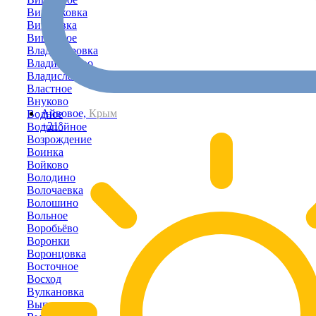
Вишняковка
Вишнёвка
Вишнёвое
Владимировка
Владимирово
Владиславовка
Властное
Внуково
Айвовое,
Крым
Водное
+21°
Водопойное
Возрождение
Воинка
Войково
Володино
Волочаевка
Волошино
Вольное
Воробьёво
Воронки
Воронцовка
Восточное
Восход
Вулкановка
Выпасное