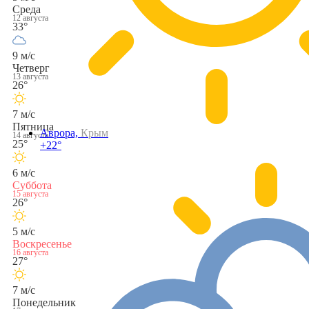
Среда
12 августа
33°
9 м/с
Четверг
13 августа
26°
7 м/с
Пятница
Аврора,
Крым
14 августа
25°
+22°
6 м/с
Суббота
15 августа
26°
5 м/с
Воскресенье
16 августа
27°
7 м/с
Понедельник