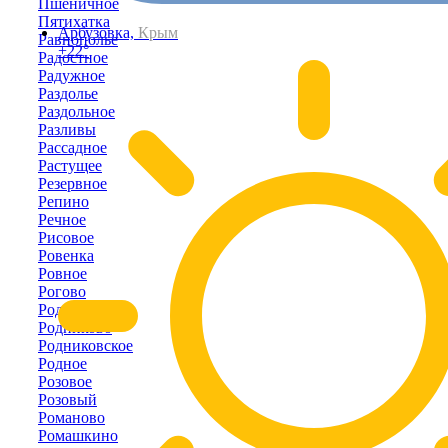
Пшеничное
Пятихатка
Арбузовка,
Крым
Равнополье
+22°
Радостное
Радужное
Раздолье
Раздольное
Разливы
Рассадное
Растущее
Резервное
Репино
Речное
Рисовое
Ровенка
Ровное
Рогово
Родники
Родниково
Родниковское
Родное
Розовое
Розовый
Романово
Ромашкино