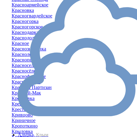
Красноармейское
Красновка
Красногвардейское
Красногорка
Красногорское
Краснодарка
Краснодольное
Красное
Краснознаменка
Краснолесье
Красноперекопск
Красносельское
Красносёловка
Краснофлотское
Красноярское
Красный Партизан
Красный-Мак
Кремневка
Крепкое
Крестьяновка
Кривцово
Криничное
Кропоткино
Крыловка
Алупка,
Крым
Крымка