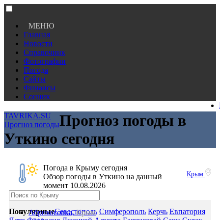
МЕНЮ
Главная
Новости
Справочник
Фотографии
Погода
Сайты
Финансы
Сонник
TAVRIKA.SU
Прогноз погоды в
Прогноз погоды
Уткино сегодня
Погода в Крыму сегодня
Крым
Обзор погоды в Уткино на данный
момент 10.08.2026
Популярные
Севастополь
Симферополь
Керчь
Евпатория
Абрикосовка,
Крым