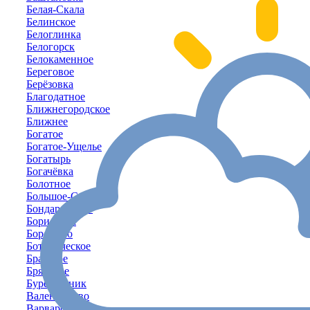
Белая-Скала
Белинское
Белоглинка
Белогорск
Белокаменное
Береговое
Берёзовка
Благодатное
Ближнегородское
Ближнее
Богатое
Богатое-Ущелье
Богатырь
Богачёвка
Болотное
Большое-Садовое
Бондаренково
Борисовка
Бородино
Ботаническое
Братское
Брянское
Буревестник
Валентиново
Варваровка