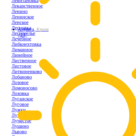
Левитановка
Лекарственное
Ленино
Ленинское
Ленское
Лесновка
Алушта,
Крым
Лесноселье
+23°
Лечебное
Либкнехтовка
Лиманное
Линейное
Лиственное
Листовое
Литвиненково
Лобаново
Лозовое
Ломоносово
Лоховка
Луганское
Луговое
Лужки
Лучевое
Лучистое
Лушино
Львово