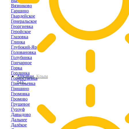
Высокое
Вязниково
Гаршино
Гвардейское
Генеральское
Георгиевка
Геройское
Глазовка
Глинка
Глубокий-Яр
Головановка
Голубинка
Гончарное
Горка
Горлинка
Айкаван,
Крым
Горностаевка
+21°
Григорьевка
Гришино
Громовка
Громово
Грушевое
Гурзуф
Давыдово
Дальнее
Далёкое