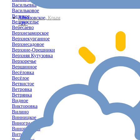
Васильевка
Васильковое
Великое
Айвазовское,
Крым
Великоселье
+21°
Вересаево
Верхнезаморское
Верхнекурганное
Верхнесадовое
Верхние-Орешники
Верхняя Кутузовка
Верхоречье
Вершинное
Весёловка
Весёлое
Ветвистое
Ветровка
Ветрянка
Видное
Викторовка
Вилино
Винницкое
Виноградное
Виноградово
Витино
Вишенное