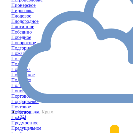
Пионерское
Пироговка
Плодовое
Плодородное
Плотинное
Победино
Победное
Поворотное
Подгорное
Пожарское
Полевое
Пологи
Полтавка
Полтавское
Полюшко
Поляна
Поповка
Портовое
Порфирьевка
Почтовое
Апрелевка,
Крым
Почётное
+22°
Правда
Предмостное
Предущельное