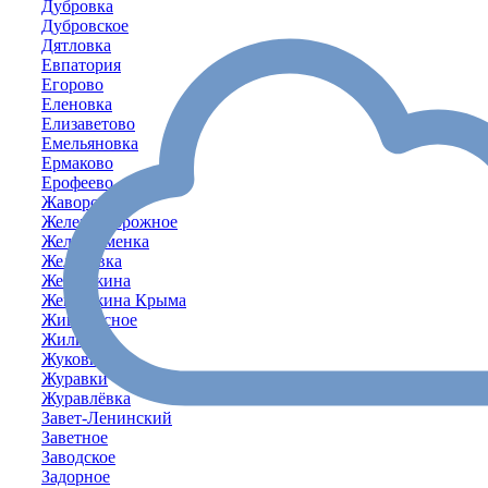
Дубровка
Дубровское
Дятловка
Евпатория
Егорово
Еленовка
Елизаветово
Емельяновка
Ермаково
Ерофеево
Жаворонки
Железнодорожное
Желтокаменка
Желябовка
Жемчужина
Жемчужина Крыма
Живописное
Жилино
Жуковка
Журавки
Журавлёвка
Завет-Ленинский
Заветное
Заводское
Задорное