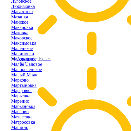
Льговское
Любимовка
Магазинка
Мазанка
Майское
Макаровка
Маковка
Маковское
Максимовка
Маленькое
Малиновка
Амурское,
Крым
Маловидное
+21°
Малое-Садовое
Малореченское
Малый Маяк
Марково
Мартыновка
Марфовка
Марьевка
Марьино
Марьяновка
Маслово
Матвеевка
Матросовка
Машино