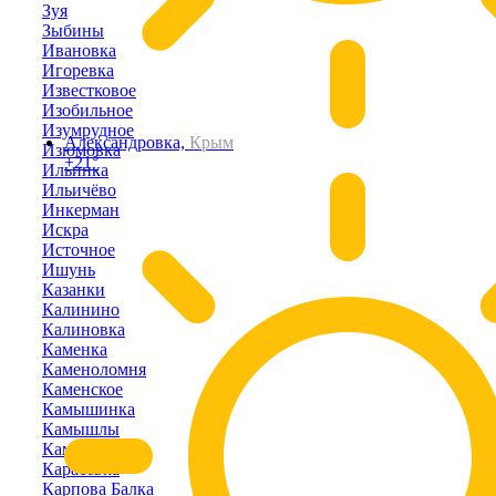
Зуя
Зыбины
Ивановка
Игоревка
Известковое
Изобильное
Изумрудное
Александровка,
Крым
Изюмовка
+21°
Ильинка
Ильичёво
Инкерман
Искра
Источное
Ишунь
Казанки
Калинино
Калиновка
Каменка
Каменоломня
Каменское
Камышинка
Камышлы
Камышное
Карасёвка
Карпова Балка