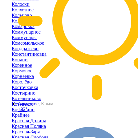
Колоски
Колхозное
Кольцово
Кольчугино
Комаровка
Коммунарное
Коммунары
Комсомольское
Кондратьево
Константиновка
Копани
Коренное
Кормовое
Корнеевка
Королёво
Косточковка
Костырино
Котельниково
Алмазное,
Крым
Котовское
+22°
Кочергино
Крайнее
Красная Долина
Красная Поляна
Красная-Заря
Красная-Слобода