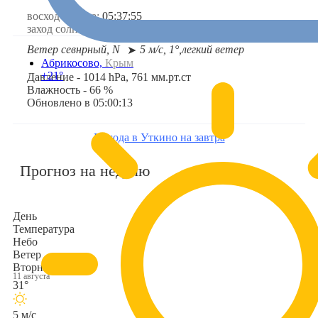
восход солнца:
05:37:55
заход солнца:
20:02:40
Ветер севнрный, N
5 м/с, 1°,
легкий ветер
➤
Абрикосово,
Крым
+21°
Давление - 1014 hPa, 761 мм.рт.ст
Влажность - 66 %
Обновлено в 05:00:13
Погода в Уткино на завтра
Прогноз на неделю
День
Температура
Небо
Ветер
Вторник
11 августа
31°
5 м/с