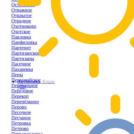
Островское
Отважное
Открытое
Отрадное
Охотниково
Охотское
Павловка
Панфиловка
Партенит
Партизанское
Партизаны
Пасечное
Пахаревка
Пены
Первомайское
Антоновка,
Крым
Перевальное
+22°
Передовое
Перекоп
Перепёлкино
Перово
Песочное
Песчаное
Петровка
Петрово
Петропавловка