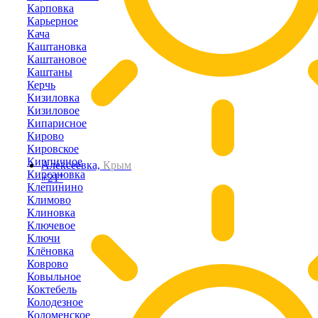
Карповка
Карьерное
Кача
Каштановка
Каштановое
Каштаны
Керчь
Кизиловка
Кизиловое
Кипарисное
Кирово
Кировское
Кирпичное
Алексеевка,
Крым
Кирсановка
+21°
Клепинино
Климово
Клиновка
Ключевое
Ключи
Клёновка
Коврово
Ковыльное
Коктебель
Колодезное
Коломенское