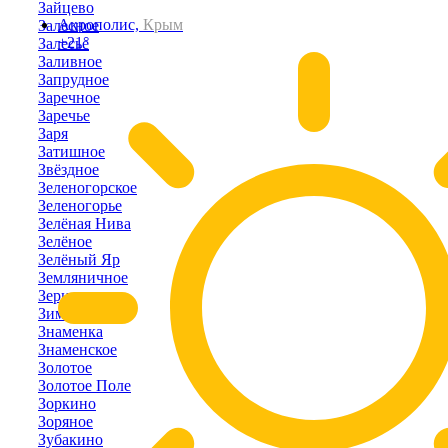
Зайцево
Акрополис,
Крым
Залесное
+21°
Залесье
Заливное
Запрудное
Заречное
Заречье
Заря
Затишное
Звёздное
Зеленогорское
Зеленогорье
Зелёная Нива
Зелёное
Зелёный Яр
Земляничное
Зерновое
Зимино
Знаменка
Знаменское
Золотое
Золотое Поле
Зоркино
Зоряное
Зубакино