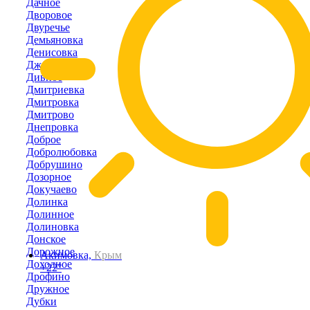
Дачное
Дворовое
Двуречье
Демьяновка
Денисовка
Джанкой
Дивное
Дмитриевка
Дмитровка
Дмитрово
Днепровка
Доброе
Добролюбовка
Добрушино
Дозорное
Докучаево
Долинка
Долинное
Долиновка
Донское
Дорожное
Акимовка,
Крым
Доходное
+22°
Дрофино
Дружное
Дубки