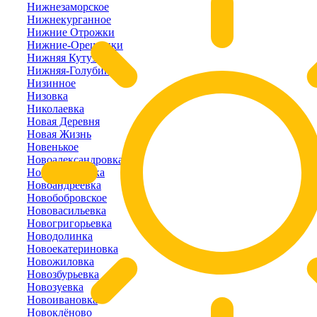
Нижнезаморское
Нижнекурганное
Нижние Отрожки
Нижние-Орешники
Нижняя Кутузовка
Нижняя-Голубинка
Низинное
Низовка
Николаевка
Новая Деревня
Новая Жизнь
Новенькое
Новоалександровка
Новоалексеевка
Новоандреевка
Новобобровское
Нововасильевка
Новогригорьевка
Новодолинка
Новоекатериновка
Новожиловка
Новозбурьевка
Новозуевка
Новоивановка
Новоклёново