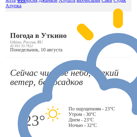
Ялта
Феодосия
Джанкой
Алушта
Бахчисарай
Саки
Судак
+21°
Алупка
Погода в Уткино
Utkino, Россия, RU
45.955 33.7922
Понедельник, 10 августа
Сейчас чистое небо, легкий
ветер, без осадков
По ощущениям - 23°C
Утром - 30°C
23°
Днем - 23°C
Ночью - 32°C