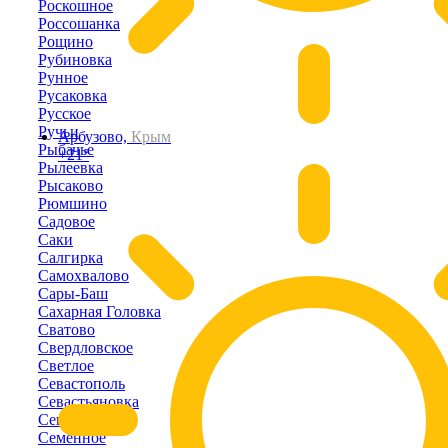
Роскошное
Россошанка
Рощино
Рубиновка
Рунное
Русаковка
Русское
Ручьи
Арбузово,
Крым
Рыбачье
+21°
Рылеевка
Рысаково
Рюмшино
Садовое
Саки
Салгирка
Самохвалово
Сары-Баш
Сахарная Головка
Сватово
Свердловское
Светлое
Севастополь
Севастьяновка
Северное
Семенное