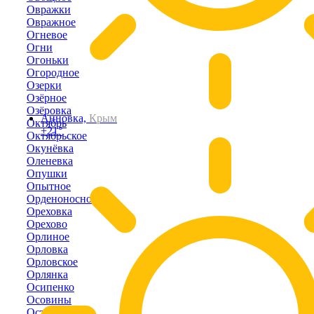
Овражки
Овражное
Огневое
Огни
Огоньки
Огородное
Озерки
Озёрное
Озёровка
Анновка,
Крым
Октябрь
+21°
Октябрьское
Окунёвка
Оленевка
Опушки
Опытное
Орденоносное
Ореховка
Орехово
Орлиное
Орловка
Орловское
Орлянка
Осипенко
Осовины
Останино