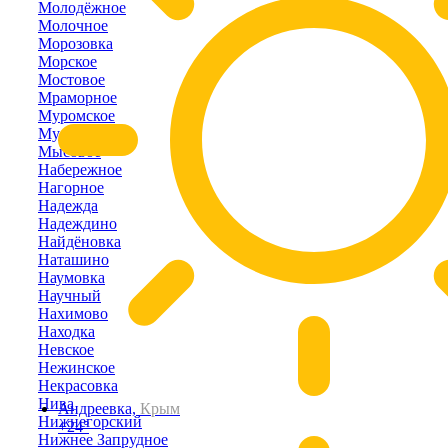
Молодёжное
Молочное
Морозовка
Морское
Мостовое
Мраморное
Муромское
Мускатное
Мысовое
Набережное
Нагорное
Надежда
Надеждино
Найдёновка
Наташино
Наумовка
Научный
Нахимово
Находка
Невское
Нежинское
Некрасовка
Нива
Андреевка,
Крым
Нижнегорский
+24°
Нижнее Запрудное