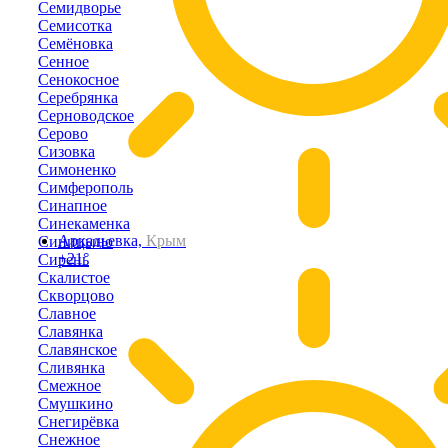
Семидворье
Семисотка
Семёновка
Сенное
Сенокосное
Серебрянка
Серноводское
Серово
Сизовка
Симоненко
Симферополь
Синапное
Синекаменка
Аркадьевка,
Крым
Синицыно
+21°
Сирень
Скалистое
Скворцово
Славное
Славянка
Славянское
Сливянка
Смежное
Смушкино
Снегирёвка
Снежное