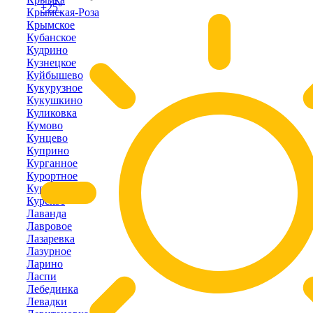
+25°
Крымская-Роза
Крымское
Кубанское
Кудрино
Кузнецкое
Куйбышево
Кукурузное
Кукушкино
Куликовка
Кумово
Кунцево
Куприно
Курганное
Курортное
Курпаты
Курское
Лаванда
Лавровое
Лазаревка
Лазурное
Ларино
Ласпи
Лебединка
Левадки