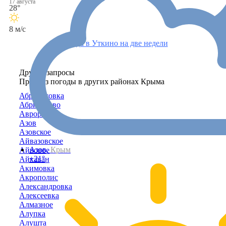
17 августа
28°
8 м/с
Погода в Уткино на две недели
Другие запросы
Прогноз погоды в других районах Крыма
Абрикосовка
Абрикосово
Аврора
Азов
Азовское
Айвазовское
Азов,
Крым
Айвовое
+21°
Айкаван
Акимовка
Акрополис
Александровка
Алексеевка
Алмазное
Алупка
Алушта