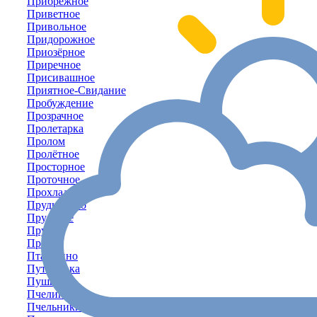
Прибрежное
Приветное
Привольное
Придорожное
Приозёрное
Приречное
Присивашное
Приятное-Свидание
Пробуждение
Прозрачное
Пролетарка
Пролом
Пролётное
Просторное
Проточное
Прохладное
Прудниково
Прудовое
Пруды
Прямое
Пташкино
Путиловка
Пушкино
Пчелиное
Пчельники