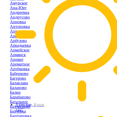
Амурское
Ана-Юрт
Андреевка
Андрусово
Анновка
Антоновка
Апрелевка
Арбузовка
Арбузово
Аркадьевка
Армейское
Армянск
Аромат
Ароматное
Артёмовка
Бабенково
Багерово
Балаклава
Баланово
Балки
Барабаново
Батальное
Азовское,
Крым
Бахчисарай
+22°
Бахчёвка
Баштановка