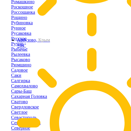
Ромашкино
Роскошное
Россошанка
Рощино
Рубиновка
Рунное
Русаковка
Русское
Арбузово,
Крым
Ручьи
+34°
Рыбачье
Рылеевка
Рысаково
Рюмшино
Садовое
Саки
Салгирка
Самохвалово
Сары-Баш
Сахарная Головка
Сватово
Свердловское
Светлое
Севастополь
Севастьяновка
Северное