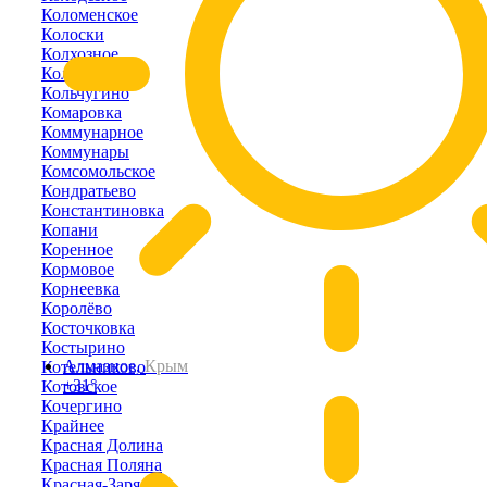
Коломенское
Колоски
Колхозное
Кольцово
Кольчугино
Комаровка
Коммунарное
Коммунары
Комсомольское
Кондратьево
Константиновка
Копани
Коренное
Кормовое
Корнеевка
Королёво
Косточковка
Костырино
Алмазное,
Крым
Котельниково
+31°
Котовское
Кочергино
Крайнее
Красная Долина
Красная Поляна
Красная-Заря