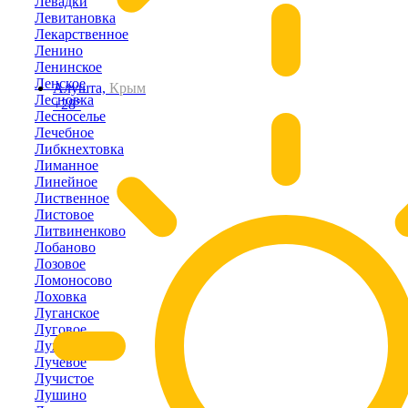
Левадки
Левитановка
Лекарственное
Ленино
Ленинское
Ленское
Алушта,
Крым
Лесновка
+28°
Лесноселье
Лечебное
Либкнехтовка
Лиманное
Линейное
Лиственное
Листовое
Литвиненково
Лобаново
Лозовое
Ломоносово
Лоховка
Луганское
Луговое
Лужки
Лучевое
Лучистое
Лушино