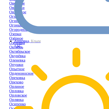
Овощное
Овражки
Овражное
Огневое
Огни
Огоньки
Огородное
Озерки
Озёрное
Анновка,
Крым
Озёровка
+32°
Октябрь
Октябрьское
Окунёвка
Оленевка
Опушки
Опытное
Орденоносное
Ореховка
Орехово
Орлиное
Орловка
Орловское
Орлянка
Осипенко
Осовины