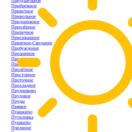
Предущельное
Прибрежное
Приветное
Привольное
Придорожное
Приозёрное
Приречное
Присивашное
Приятное-Свидание
Пробуждение
Прозрачное
Пролетарка
Пролом
Пролётное
Просторное
Проточное
Прохладное
Прудниково
Прудовое
Пруды
Прямое
Пташкино
Путиловка
Пушкино
Пчелиное