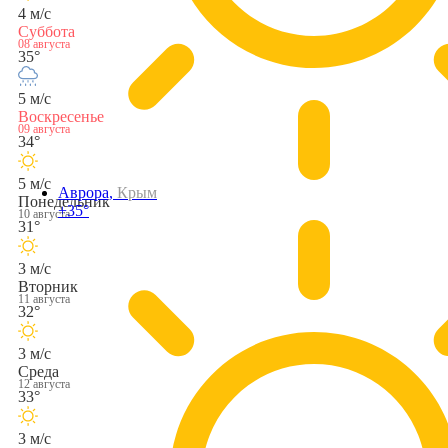
4 м/с
Суббота
08 августа
35°
5 м/с
Воскресенье
09 августа
34°
5 м/с
Аврора,
Крым
Понедельник
+35°
10 августа
31°
3 м/с
Вторник
11 августа
32°
3 м/с
Среда
12 августа
33°
3 м/с