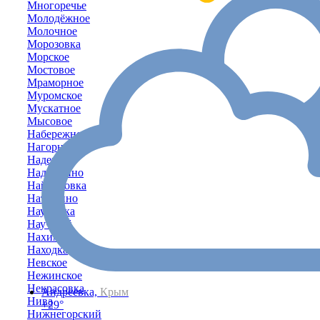
Многоречье
Молодёжное
Молочное
Морозовка
Морское
Мостовое
Мраморное
Муромское
Мускатное
Мысовое
Набережное
Нагорное
Надежда
Надеждино
Найдёновка
Наташино
Наумовка
Научный
Нахимово
Находка
Невское
Нежинское
Некрасовка
Андреевка,
Крым
Нива
+29°
Нижнегорский