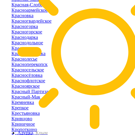
Красная-Слобода
Красноармейское
Красновка
Красногвардейское
Красногорка
Красногорское
Краснодарка
Краснодольное
Красное
Краснознаменка
Краснолесье
Красноперекопск
Красносельское
Красносёловка
Краснофлотское
Красноярское
Красный Партизан
Красный-Мак
Кремневка
Крепкое
Крестьяновка
Кривцово
Криничное
Кропоткино
Алупка,
Крым
Крыловка