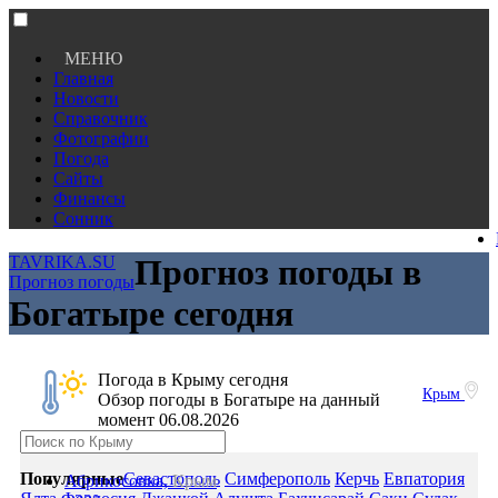
МЕНЮ
Главная
Новости
Справочник
Фотографии
Погода
Сайты
Финансы
Сонник
TAVRIKA.SU
Прогноз погоды в
Прогноз погоды
Богатыре сегодня
Погода в Крыму сегодня
Крым
Обзор погоды в Богатыре на данный
момент 06.08.2026
Популярные
Севастополь
Симферополь
Керчь
Евпатория
Абрикосовка,
Крым