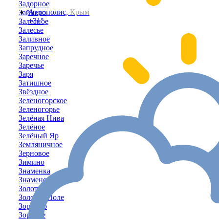
Задорное
Акрополис,
Крым
Зайцево
+31°
Залесное
Залесье
Заливное
Запрудное
Заречное
Заречье
Заря
Затишное
Звёздное
Зеленогорское
Зеленогорье
Зелёная Нива
Зелёное
Зелёный Яр
Земляничное
Зерновое
Зимино
Знаменка
Знаменское
Золотое
Золотое Поле
Зоркино
Зоряное