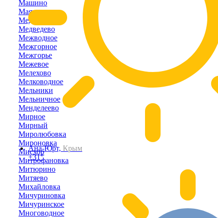
Машино
Маяк
Медведевка
Медведево
Межводное
Межгорное
Межгорье
Межевое
Мелехово
Мелководное
Мельники
Мельничное
Менделеево
Мирное
Мирный
Миролюбовка
Мироновка
Ана-Юрт,
Крым
Мисхор
+31°
Митрофановка
Митюрино
Митяево
Михайловка
Мичуриновка
Мичуринское
Многоводное