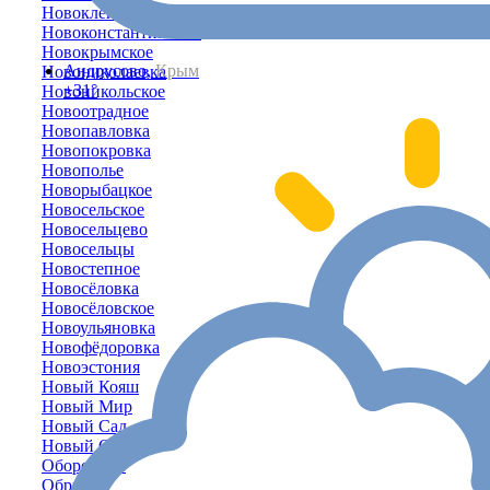
Новоклёново
Новоконстантиновка
Новокрымское
Андрусово,
Крым
Новониколаевка
+31°
Новоникольское
Новоотрадное
Новопавловка
Новопокровка
Новополье
Новорыбацкое
Новосельское
Новосельцево
Новосельцы
Новостепное
Новосёловка
Новосёловское
Новоульяновка
Новофёдоровка
Новоэстония
Новый Кояш
Новый Мир
Новый Сад
Новый Свет
Оборонное
Обрыв