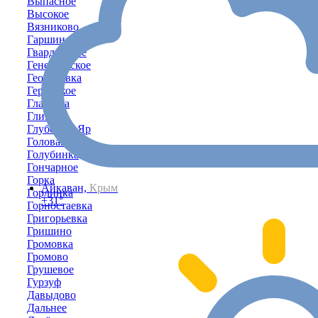
Выпасное
Высокое
Вязниково
Гаршино
Гвардейское
Генеральское
Георгиевка
Геройское
Глазовка
Глинка
Глубокий-Яр
Головановка
Голубинка
Гончарное
Горка
Айкаван,
Крым
Горлинка
+31°
Горностаевка
Григорьевка
Гришино
Громовка
Громово
Грушевое
Гурзуф
Давыдово
Дальнее