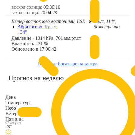
восход солнца:
05:36:10
заход солнца:
20:04:29
Ветер восток-юго-восточный, ESE
0 м/с, 114°,
➤
безветренно
Абрикосово,
Крым
+34°
Давление - 1014 hPa, 761 мм.рт.ст
Влажность - 31 %
Обновлено в 17:00:42
Погода в Богатыре на завтра
Прогноз на неделю
День
Температура
Небо
Ветер
Пятница
07 августа
29°