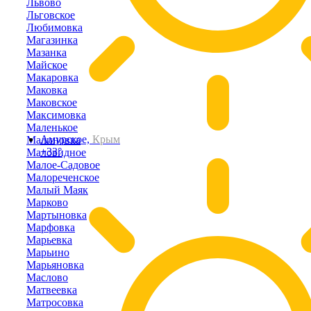
Львово
Льговское
Любимовка
Магазинка
Мазанка
Майское
Макаровка
Маковка
Маковское
Максимовка
Маленькое
Амурское,
Крым
Малиновка
+33°
Маловидное
Малое-Садовое
Малореченское
Малый Маяк
Марково
Мартыновка
Марфовка
Марьевка
Марьино
Марьяновка
Маслово
Матвеевка
Матросовка