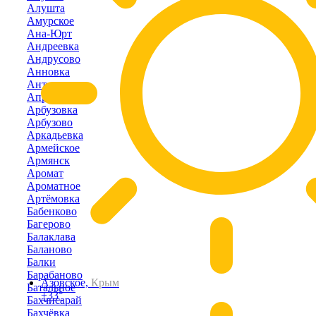
Алушта
Амурское
Ана-Юрт
Андреевка
Андрусово
Анновка
Антоновка
Апрелевка
Арбузовка
Арбузово
Аркадьевка
Армейское
Армянск
Аромат
Ароматное
Артёмовка
Бабенково
Багерово
Балаклава
Баланово
Балки
Барабаново
Азовское,
Крым
Батальное
+33°
Бахчисарай
Бахчёвка