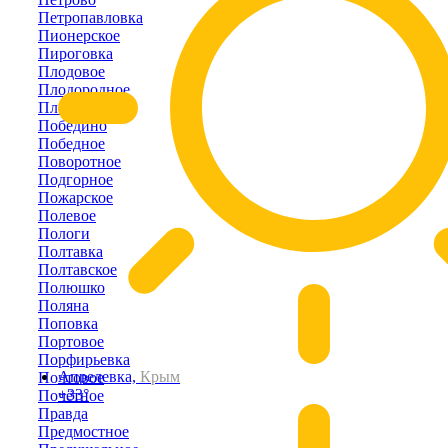
Петропавловка
Пионерское
Пироговка
Плодовое
Плодородное
Плотинное
Победино
Победное
Поворотное
Подгорное
Пожарское
Полевое
Пологи
Полтавка
Полтавское
Полюшко
Поляна
Поповка
Портовое
Порфирьевка
Апрелевка,
Крым
Почтовое
+33°
Почётное
Правда
Предмостное