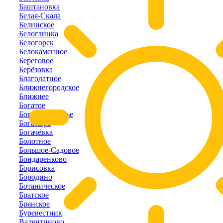
Баштановка
Белая-Скала
Белинское
Белоглинка
Белогорск
Белокаменное
Береговое
Берёзовка
Благодатное
Ближнегородское
Ближнее
Богатое
Богатое-Ущелье
Богатырь
Богачёвка
Болотное
Большое-Садовое
Бондаренково
Борисовка
Бородино
Ботаническое
Братское
Брянское
Буревестник
Валентиново