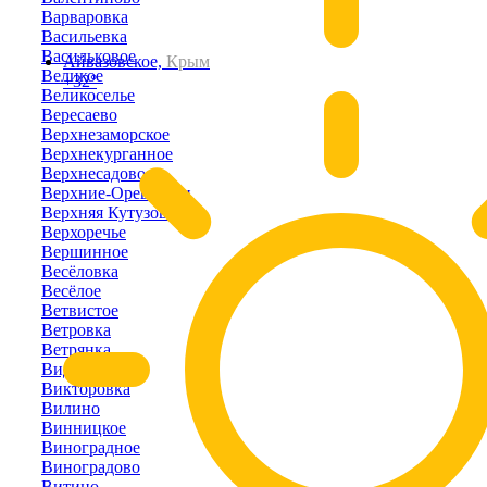
Варваровка
Васильевка
Васильковое
Айвазовское,
Крым
Великое
+32°
Великоселье
Вересаево
Верхнезаморское
Верхнекурганное
Верхнесадовое
Верхние-Орешники
Верхняя Кутузовка
Верхоречье
Вершинное
Весёловка
Весёлое
Ветвистое
Ветровка
Ветрянка
Видное
Викторовка
Вилино
Винницкое
Виноградное
Виноградово
Витино