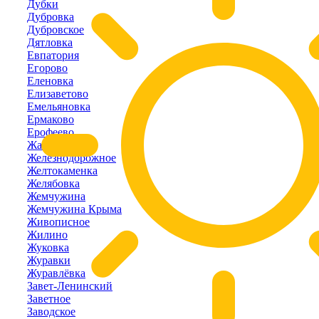
Дубки
Дубровка
Дубровское
Дятловка
Евпатория
Егорово
Еленовка
Елизаветово
Емельяновка
Ермаково
Ерофеево
Жаворонки
Железнодорожное
Желтокаменка
Желябовка
Жемчужина
Жемчужина Крыма
Живописное
Жилино
Жуковка
Журавки
Журавлёвка
Завет-Ленинский
Заветное
Заводское