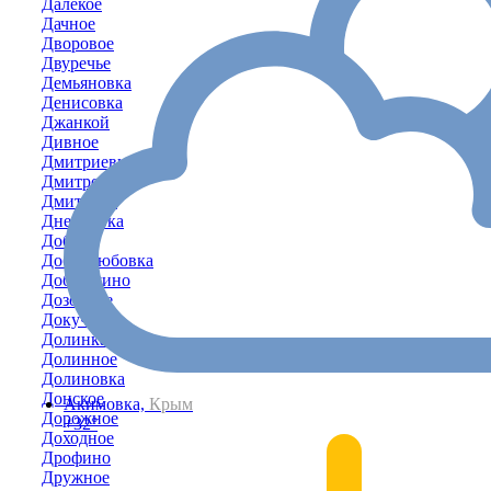
Далёкое
Дачное
Дворовое
Двуречье
Демьяновка
Денисовка
Джанкой
Дивное
Дмитриевка
Дмитровка
Дмитрово
Днепровка
Доброе
Добролюбовка
Добрушино
Дозорное
Докучаево
Долинка
Долинное
Долиновка
Донское
Акимовка,
Крым
Дорожное
+32°
Доходное
Дрофино
Дружное