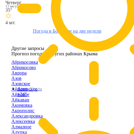
Четверг
13 августа
35°
4 м/с
Погода в Богатыре на две недели
Другие запросы
Прогноз погоды в других районах Крыма
Абрикосовка
Абрикосово
Аврора
Азов
Азовское
Азов,
Крым
Айвазовское
+34°
Айвовое
Айкаван
Акимовка
Акрополис
Александровка
Алексеевка
Алмазное
Алупка