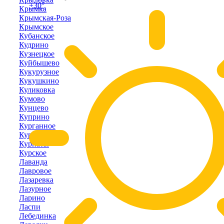
+30°
Крымка
Крымская-Роза
Крымское
Кубанское
Кудрино
Кузнецкое
Куйбышево
Кукурузное
Кукушкино
Куликовка
Кумово
Кунцево
Куприно
Курганное
Курортное
Курпаты
Курское
Лаванда
Лавровое
Лазаревка
Лазурное
Ларино
Ласпи
Лебединка