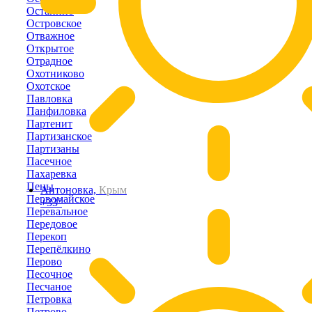
Останино
Островское
Отважное
Открытое
Отрадное
Охотниково
Охотское
Павловка
Панфиловка
Партенит
Партизанское
Партизаны
Пасечное
Пахаревка
Пены
Антоновка,
Крым
Первомайское
+33°
Перевальное
Передовое
Перекоп
Перепёлкино
Перово
Песочное
Песчаное
Петровка
Петрово