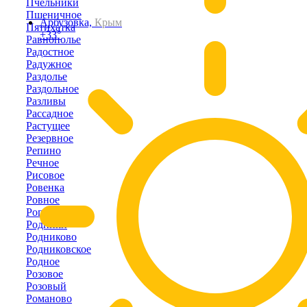
Пчельники
Пшеничное
Арбузовка,
Крым
Пятихатка
+33°
Равнополье
Радостное
Радужное
Раздолье
Раздольное
Разливы
Рассадное
Растущее
Резервное
Репино
Речное
Рисовое
Ровенка
Ровное
Рогово
Родники
Родниково
Родниковское
Родное
Розовое
Розовый
Романово