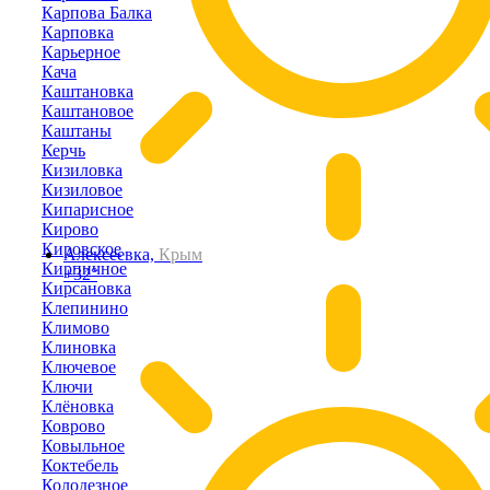
Карпова Балка
Карповка
Карьерное
Кача
Каштановка
Каштановое
Каштаны
Керчь
Кизиловка
Кизиловое
Кипарисное
Кирово
Кировское
Алексеевка,
Крым
Кирпичное
+32°
Кирсановка
Клепинино
Климово
Клиновка
Ключевое
Ключи
Клёновка
Коврово
Ковыльное
Коктебель
Колодезное