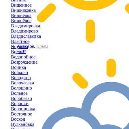
Вишенное
Вишняковка
Вишнёвка
Вишнёвое
Владимировка
Владимирово
Владиславовка
Властное
Айвовое,
Крым
Внуково
+30°
Водное
Водопойное
Возрождение
Воинка
Войково
Володино
Волочаевка
Волошино
Вольное
Воробьёво
Воронки
Воронцовка
Восточное
Восход
Вулкановка