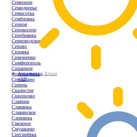
Семенное
Семидворье
Семисотка
Семёновка
Сенное
Сенокосное
Серебрянка
Серноводское
Серово
Сизовка
Симоненко
Симферополь
Синапное
Аркадьевка,
Крым
Синекаменка
+32°
Синицыно
Сирень
Скалистое
Скворцово
Славное
Славянка
Славянское
Сливянка
Смежное
Смушкино
Снегирёвка