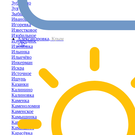
Зубакино
Зуя
Зыбины
Ивановка
Игоревка
Известковое
Изобильное
Александровка,
Крым
Изумрудное
+32°
Изюмовка
Ильинка
Ильичёво
Инкерман
Искра
Источное
Ишунь
Казанки
Калинино
Калиновка
Каменка
Каменоломня
Каменское
Камышинка
Камышлы
Камышное
Карасёвка