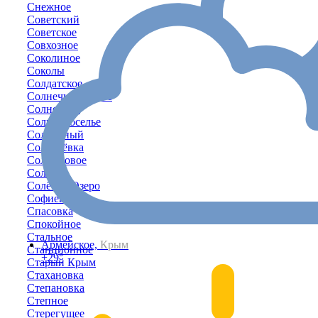
Снежное
Советский
Советское
Совхозное
Соколиное
Соколы
Солдатское
Солнечногорское
Солнечное
Солнечноселье
Солнечный
Соловьёвка
Солонцовое
Соляное
Солёное Озеро
Софиевка
Спасовка
Спокойное
Стальное
Армейское,
Крым
Станционное
+29°
Старый Крым
Стахановка
Степановка
Степное
Стерегущее