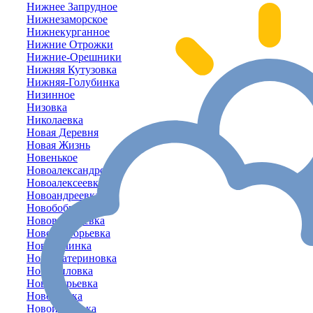
Нижнее Запрудное
Нижнезаморское
Нижнекурганное
Нижние Отрожки
Нижние-Орешники
Нижняя Кутузовка
Нижняя-Голубинка
Низинное
Низовка
Николаевка
Новая Деревня
Новая Жизнь
Новенькое
Новоалександровка
Новоалексеевка
Новоандреевка
Новобобровское
Нововасильевка
Новогригорьевка
Новодолинка
Новоекатериновка
Новожиловка
Новозбурьевка
Новозуевка
Новоивановка