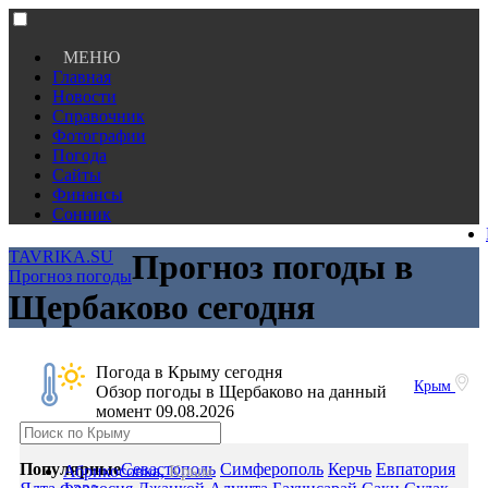
МЕНЮ
Главная
Новости
Справочник
Фотографии
Погода
Сайты
Финансы
Сонник
TAVRIKA.SU
Прогноз погоды в
Прогноз погоды
Щербаково сегодня
Погода в Крыму сегодня
Крым
Обзор погоды в Щербаково на данный
момент 09.08.2026
Популярные
Севастополь
Симферополь
Керчь
Евпатория
Абрикосовка,
Крым