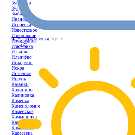
Зубакино
Зуя
Зыбины
Ивановка
Игоревка
Известковое
Изобильное
Александровка,
Крым
Изумрудное
+22°
Изюмовка
Ильинка
Ильичёво
Инкерман
Искра
Источное
Ишунь
Казанки
Калинино
Калиновка
Каменка
Каменоломня
Каменское
Камышинка
Камышлы
Камышное
Карасёвка