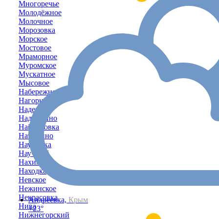
Многоречье
Молодёжное
Молочное
Морозовка
Морское
Мостовое
Мраморное
Муромское
Мускатное
Мысовое
Набережное
Нагорное
Надежда
Надеждино
Найдёновка
Наташино
Наумовка
Научный
Нахимово
Находка
Невское
Нежинское
Некрасовка
Андреевка,
Крым
Нива
+23°
Нижнегорский