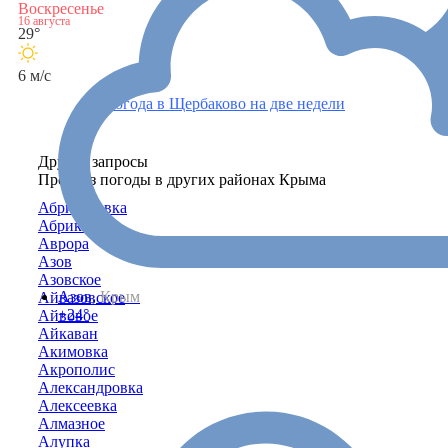
Воскресенье
16 августа
29°
6 м/с
Погода в Щербаково на две недели
Другие запросы
Прогноз погоды в других районах Крыма
Абрикосовка
Абрикосово
Аврора
Азов
Азовское
Азов,
Крым
Айвазовское
+24°
Айвовое
Айкаван
Акимовка
Акрополис
Александровка
Алексеевка
Алмазное
Алупка