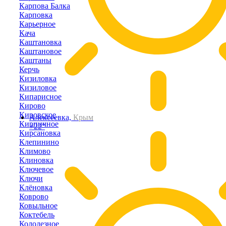
Карпова Балка
Карповка
Карьерное
Кача
Каштановка
Каштановое
Каштаны
Керчь
Кизиловка
Кизиловое
Кипарисное
Кирово
Кировское
Алексеевка,
Крым
Кирпичное
+22°
Кирсановка
Клепинино
Климово
Клиновка
Ключевое
Ключи
Клёновка
Коврово
Ковыльное
Коктебель
Колодезное