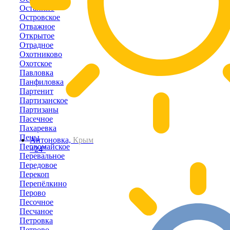
Останино
Островское
Отважное
Открытое
Отрадное
Охотниково
Охотское
Павловка
Панфиловка
Партенит
Партизанское
Партизаны
Пасечное
Пахаревка
Пены
Антоновка,
Крым
Первомайское
+24°
Перевальное
Передовое
Перекоп
Перепёлкино
Перово
Песочное
Песчаное
Петровка
Петрово