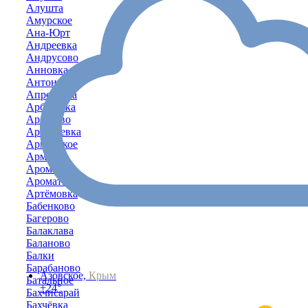
Алушта
Амурское
Ана-Юрт
Андреевка
Андрусово
Анновка
Антоновка
Апрелевка
Арбузовка
Арбузово
Аркадьевка
Армейское
Армянск
Аромат
Ароматное
Артёмовка
Бабенково
Багерово
Балаклава
Баланово
Балки
Барабаново
Азовское,
Крым
Батальное
+24°
Бахчисарай
Бахчёвка