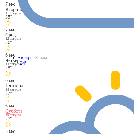
7 м/с
Вторник
11 августа
35°
7 м/с
Среда
12 августа
36°
6 м/с
Аврора,
Крым
Четверг
+24°
13 августа
28°
6 м/с
Пятница
14 августа
27°
6 м/с
Суббота
15 августа
27°
5 м/с