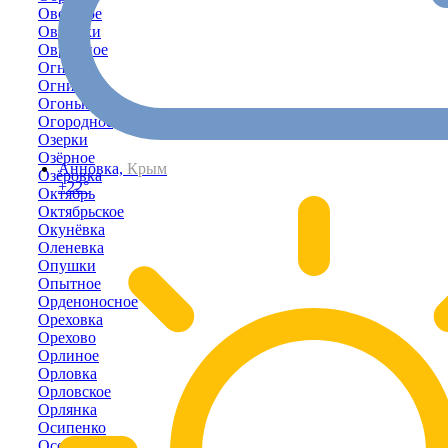
Овощное
Овражки
Овражное
Огневое
Огни
Огоньки
Огородное
Озерки
Озёрное
Анновка,
Крым
Озёровка
+22°
Октябрь
Октябрьское
Окунёвка
Оленевка
Опушки
Опытное
Орденоносное
Ореховка
Орехово
Орлиное
Орловка
Орловское
Орлянка
Осипенко
Осовины