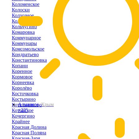
Коломенское
Колоски
Колхозное
Кольцово
Кольчугино
Комаровка
Коммунарное
Коммунары
Комсомольское
Кондратьево
Константиновка
Копани
Коренное
Кормовое
Корнеевка
Королёво
Косточковка
Костырино
Алмазное,
Крым
Котельниково
+23°
Котовское
Кочергино
Крайнее
Красная Долина
Красная Поляна
Красная-Заря