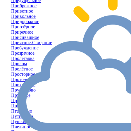
Предущельное
Прибрежное
Приветное
Привольное
Придорожное
Приозёрное
Приречное
Присивашное
Приятное-Свидание
Пробуждение
Прозрачное
Пролетарка
Пролом
Пролётное
Просторное
Проточное
Прохладное
Прудниково
Прудовое
Пруды
Прямое
Пташкино
Путиловка
Пушкино
Пчелиное