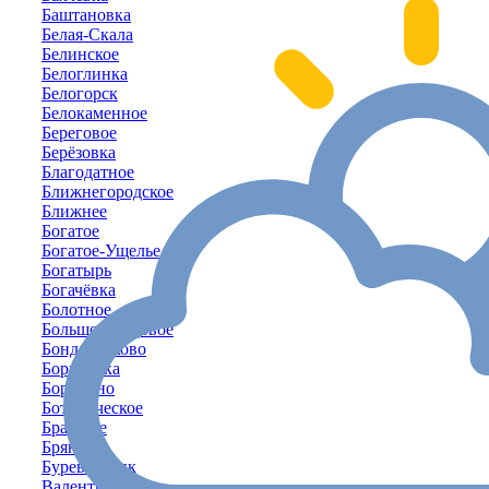
Баштановка
Белая-Скала
Белинское
Белоглинка
Белогорск
Белокаменное
Береговое
Берёзовка
Благодатное
Ближнегородское
Ближнее
Богатое
Богатое-Ущелье
Богатырь
Богачёвка
Болотное
Большое-Садовое
Бондаренково
Борисовка
Бородино
Ботаническое
Братское
Брянское
Буревестник
Валентиново