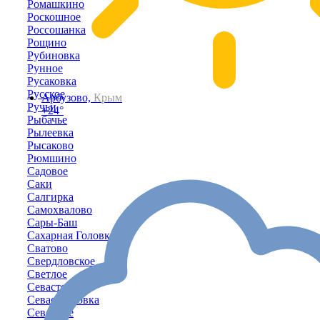
Ромашкино
Роскошное
Россошанка
Рощино
Рубиновка
Рунное
Русаковка
Русское
Арбузово,
Крым
Ручьи
+24°
Рыбачье
Рылеевка
Рысаково
Рюмшино
Садовое
Саки
Салгирка
Самохвалово
Сары-Баш
Сахарная Головка
Сватово
Свердловское
Светлое
Севастополь
Севастьяновка
Северное