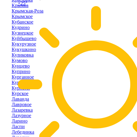
+25°
Крымка
Крымская-Роза
Крымское
Кубанское
Кудрино
Кузнецкое
Куйбышево
Кукурузное
Кукушкино
Куликовка
Кумово
Кунцево
Куприно
Курганное
Курортное
Курпаты
Курское
Лаванда
Лавровое
Лазаревка
Лазурное
Ларино
Ласпи
Лебединка