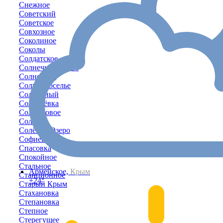
Снежное
Советский
Советское
Совхозное
Соколиное
Соколы
Солдатское
Солнечногорское
Солнечное
Солнечноселье
Солнечный
Соловьёвка
Солонцовое
Соляное
Солёное Озеро
Софиевка
Спасовка
Спокойное
Стальное
Армейское,
Крым
Станционное
+24°
Старый Крым
Стахановка
Степановка
Степное
Стерегущее