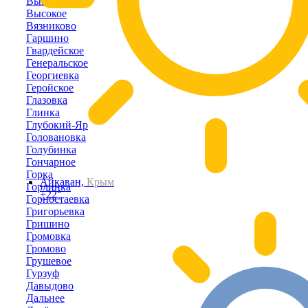
Выпасное
Высокое
Вязниково
Гаршино
Гвардейское
Генеральское
Георгиевка
Геройское
Глазовка
Глинка
Глубокий-Яр
Головановка
Голубинка
Гончарное
Горка
Айкаван,
Крым
Горлинка
+22°
Горностаевка
Григорьевка
Гришино
Громовка
Громово
Грушевое
Гурзуф
Давыдово
Дальнее