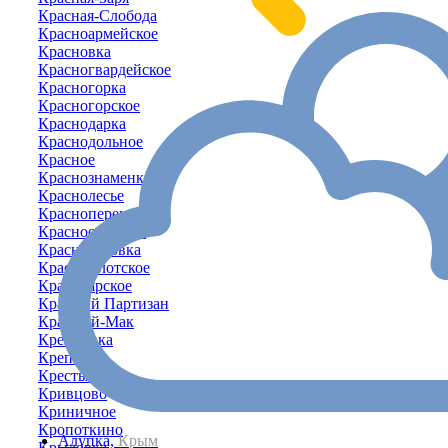
Красная-Слобода
Красноармейское
Красновка
Красногвардейское
Красногорка
Красногорское
Краснодарка
Краснодольное
Красное
Краснознаменка
Краснолесье
Красноперекопск
Красносельское
Красносёловка
Краснофлотское
Красноярское
Красный Партизан
Красный-Мак
Кремневка
Крепкое
Крестьяновка
Кривцово
Криничное
Кропоткино
Алупка,
Крым
Крыловка