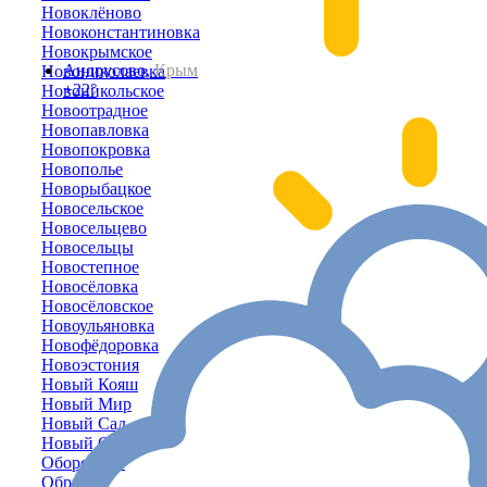
Новоклёново
Новоконстантиновка
Новокрымское
Андрусово,
Крым
Новониколаевка
+22°
Новоникольское
Новоотрадное
Новопавловка
Новопокровка
Новополье
Новорыбацкое
Новосельское
Новосельцево
Новосельцы
Новостепное
Новосёловка
Новосёловское
Новоульяновка
Новофёдоровка
Новоэстония
Новый Кояш
Новый Мир
Новый Сад
Новый Свет
Оборонное
Обрыв