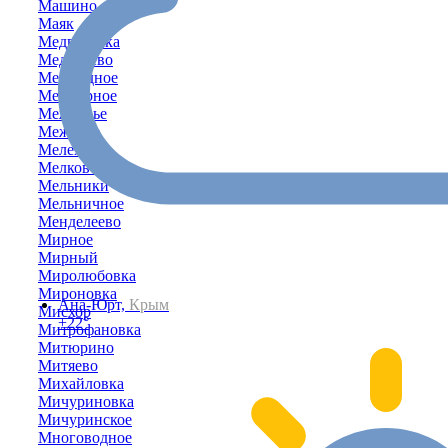
Машино
Маяк
Медведевка
Медведево
Межводное
Межгорное
Межгорье
Межевое
Мелехово
Мелководное
Мельники
Мельничное
Менделеево
Мирное
Мирный
Миролюбовка
Мироновка
Ана-Юрт,
Крым
Мисхор
+22°
Митрофановка
Митюрино
Митяево
Михайловка
Мичуриновка
Мичуринское
Многоводное