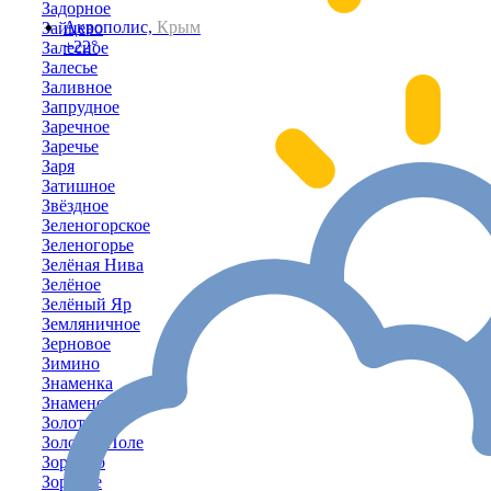
Задорное
Акрополис,
Крым
Зайцево
+22°
Залесное
Залесье
Заливное
Запрудное
Заречное
Заречье
Заря
Затишное
Звёздное
Зеленогорское
Зеленогорье
Зелёная Нива
Зелёное
Зелёный Яр
Земляничное
Зерновое
Зимино
Знаменка
Знаменское
Золотое
Золотое Поле
Зоркино
Зоряное