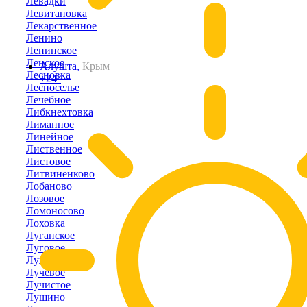
Левадки
Левитановка
Лекарственное
Ленино
Ленинское
Ленское
Алушта,
Крым
Лесновка
+24°
Лесноселье
Лечебное
Либкнехтовка
Лиманное
Линейное
Лиственное
Листовое
Литвиненково
Лобаново
Лозовое
Ломоносово
Лоховка
Луганское
Луговое
Лужки
Лучевое
Лучистое
Лушино