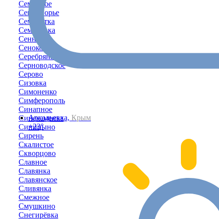
Семенное
Семидворье
Семисотка
Семёновка
Сенное
Сенокосное
Серебрянка
Серноводское
Серово
Сизовка
Симоненко
Симферополь
Синапное
Аркадьевка,
Крым
Синекаменка
+23°
Синицыно
Сирень
Скалистое
Скворцово
Славное
Славянка
Славянское
Сливянка
Смежное
Смушкино
Снегирёвка