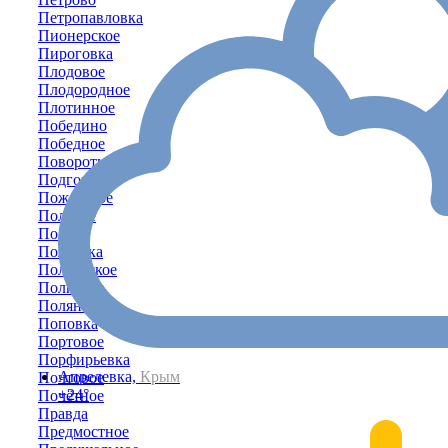
Петропавловка
Пионерское
Пироговка
Плодовое
Плодородное
Плотинное
Победино
Победное
Поворотное
Подгорное
Пожарское
Полевое
Пологи
Полтавка
Полтавское
Полюшко
Поляна
Поповка
Портовое
Порфирьевка
Апрелевка,
Крым
Почтовое
+24°
Почётное
Правда
Предмостное