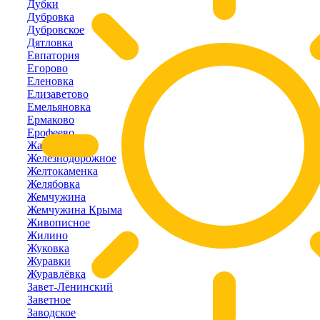
Дубки
Дубровка
Дубровское
Дятловка
Евпатория
Егорово
Еленовка
Елизаветово
Емельяновка
Ермаково
Ерофеево
Жаворонки
Железнодорожное
Желтокаменка
Желябовка
Жемчужина
Жемчужина Крыма
Живописное
Жилино
Жуковка
Журавки
Журавлёвка
Завет-Ленинский
Заветное
Заводское