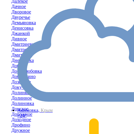
Далёкое
Дачное
Дворовое
Двуречье
Демьяновка
Денисовка
Джанкой
Дивное
Дмитриевка
Дмитровка
Дмитрово
Днепровка
Доброе
Добролюбовка
Добрушино
Дозорное
Докучаево
Долинка
Долинное
Долиновка
Донское
Акимовка,
Крым
Дорожное
+24°
Доходное
Дрофино
Дружное