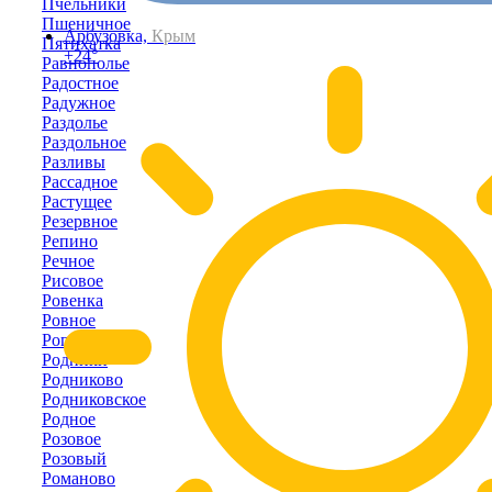
Пчельники
Пшеничное
Арбузовка,
Крым
Пятихатка
+24°
Равнополье
Радостное
Радужное
Раздолье
Раздольное
Разливы
Рассадное
Растущее
Резервное
Репино
Речное
Рисовое
Ровенка
Ровное
Рогово
Родники
Родниково
Родниковское
Родное
Розовое
Розовый
Романово