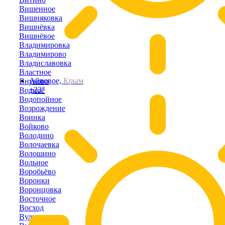
Вишенное
Вишняковка
Вишнёвка
Вишнёвое
Владимировка
Владимирово
Владиславовка
Властное
Айвовое,
Крым
Внуково
+22°
Водное
Водопойное
Возрождение
Воинка
Войково
Володино
Волочаевка
Волошино
Вольное
Воробьёво
Воронки
Воронцовка
Восточное
Восход
Вулкановка