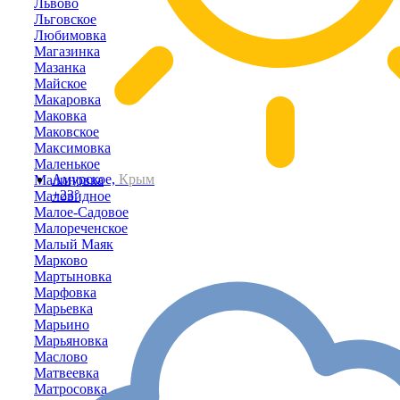
Львово
Льговское
Любимовка
Магазинка
Мазанка
Майское
Макаровка
Маковка
Маковское
Максимовка
Маленькое
Амурское,
Крым
Малиновка
+23°
Маловидное
Малое-Садовое
Малореченское
Малый Маяк
Марково
Мартыновка
Марфовка
Марьевка
Марьино
Марьяновка
Маслово
Матвеевка
Матросовка