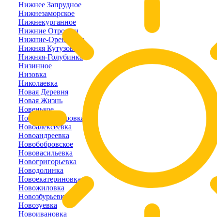
Нижнее Запрудное
Нижнезаморское
Нижнекурганное
Нижние Отрожки
Нижние-Орешники
Нижняя Кутузовка
Нижняя-Голубинка
Низинное
Низовка
Николаевка
Новая Деревня
Новая Жизнь
Новенькое
Новоалександровка
Новоалексеевка
Новоандреевка
Новобобровское
Нововасильевка
Новогригорьевка
Новодолинка
Новоекатериновка
Новожиловка
Новозбурьевка
Новозуевка
Новоивановка