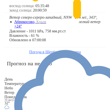
восход солнца:
05:35:48
заход солнца:
20:00:59
Ветер северо-сереро-западный, NNW
4 м/с, 343°,
➤
легкий ветер
Абрикосово,
Крым
+24°
Давление - 1011 hPa, 758 мм.рт.ст
Влажность - 61 %
Обновлено в 07:00:08
Погода в Щербаково на завтра
Прогноз на неделю
День
Температура
Небо
Ветер
Понедельник
10 августа
32°