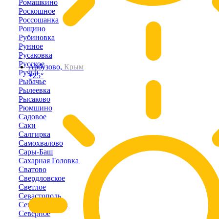
Ромашкино
Роскошное
Россошанка
Рощино
Рубиновка
Рунное
Русаковка
Русское
Арбузово,
Крым
Ручьи
+25°
Рыбачье
Рылеевка
Рысаково
Рюмшино
Садовое
Саки
Салгирка
Самохвалово
Сары-Баш
Сахарная Головка
Сватово
Свердловское
Светлое
Севастополь
Севастьяновка
Северное