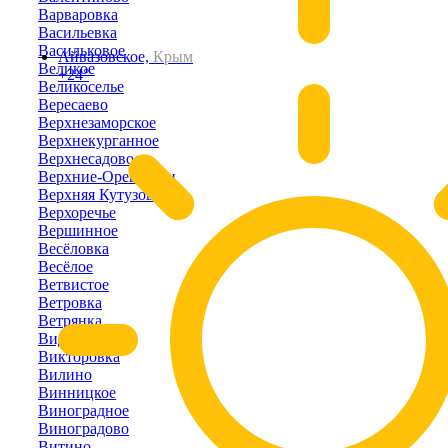
Варваровка
Васильевка
Васильковое
Айвазовское,
Крым
Великое
+24°
Великоселье
Вересаево
Верхнезаморское
Верхнекурганное
Верхнесадовое
Верхние-Орешники
Верхняя Кутузовка
Верхоречье
Вершинное
Весёловка
Весёлое
Ветвистое
Ветровка
Ветрянка
Видное
Викторовка
Вилино
Винницкое
Виноградное
Виноградово
Витино