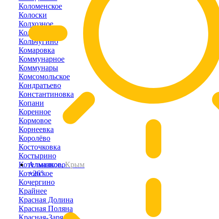
Коломенское
Колоски
Колхозное
Кольцово
Кольчугино
Комаровка
Коммунарное
Коммунары
Комсомольское
Кондратьево
Константиновка
Копани
Коренное
Кормовое
Корнеевка
Королёво
Косточковка
Костырино
Котельниково
Алмазное,
Крым
Котовское
+26°
Кочергино
Крайнее
Красная Долина
Красная Поляна
Красная-Заря