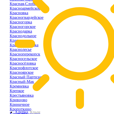
Красная-Слобода
Красноармейское
Красновка
Красногвардейское
Красногорка
Красногорское
Краснодарка
Краснодольное
Красное
Краснознаменка
Краснолесье
Красноперекопск
Красносельское
Красносёловка
Краснофлотское
Красноярское
Красный Партизан
Красный-Мак
Кремневка
Крепкое
Крестьяновка
Кривцово
Криничное
Кропоткино
Алупка,
Крым
Крыловка