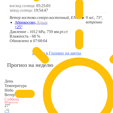
восход солнца:
05:25:03
заход солнца:
19:54:47
Ветер востоко-северо-восточный, ENE
9 м/с, 73°,
➤
ветренно
Абрикосово,
Крым
+25°
Давление - 1012 hPa, 759 мм.рт.ст
Влажность - 68 %
Обновлено в 07:00:04
Погода в Глазовке на завтра
Прогноз на неделю
День
Температура
Небо
Ветер
Суббота
08 августа
27°