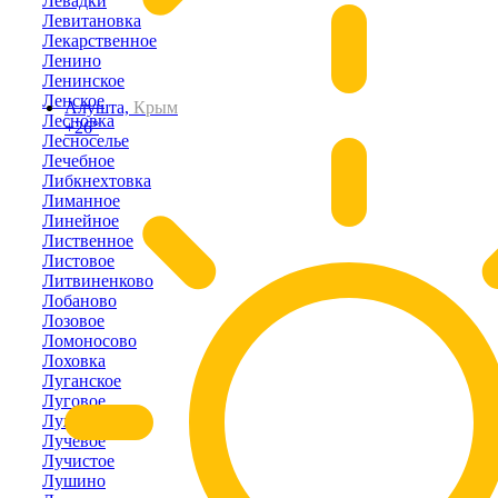
Левадки
Левитановка
Лекарственное
Ленино
Ленинское
Ленское
Алушта,
Крым
Лесновка
+26°
Лесноселье
Лечебное
Либкнехтовка
Лиманное
Линейное
Лиственное
Листовое
Литвиненково
Лобаново
Лозовое
Ломоносово
Лоховка
Луганское
Луговое
Лужки
Лучевое
Лучистое
Лушино