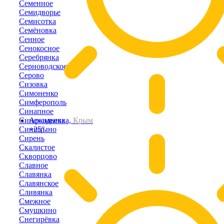
Семенное
Семидворье
Семисотка
Семёновка
Сенное
Сенокосное
Серебрянка
Серноводское
Серово
Сизовка
Симоненко
Симферополь
Синапное
Синекаменка
Аркадьевка,
Крым
Синицыно
+25°
Сирень
Скалистое
Скворцово
Славное
Славянка
Славянское
Сливянка
Смежное
Смушкино
Снегирёвка