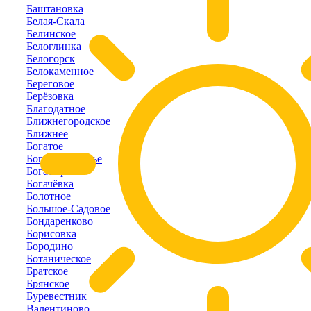
Баштановка
Белая-Скала
Белинское
Белоглинка
Белогорск
Белокаменное
Береговое
Берёзовка
Благодатное
Ближнегородское
Ближнее
Богатое
Богатое-Ущелье
Богатырь
Богачёвка
Болотное
Большое-Садовое
Бондаренково
Борисовка
Бородино
Ботаническое
Братское
Брянское
Буревестник
Валентиново