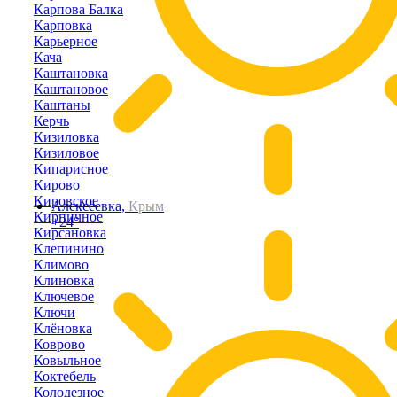
Карпова Балка
Карповка
Карьерное
Кача
Каштановка
Каштановое
Каштаны
Керчь
Кизиловка
Кизиловое
Кипарисное
Кирово
Кировское
Алексеевка,
Крым
Кирпичное
+24°
Кирсановка
Клепинино
Климово
Клиновка
Ключевое
Ключи
Клёновка
Коврово
Ковыльное
Коктебель
Колодезное