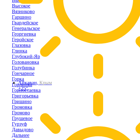
Выпасное
Высокое
Вязниково
Гаршино
Гвардейское
Генеральское
Георгиевка
Геройское
Глазовка
Глинка
Глубокий-Яр
Головановка
Голубинка
Гончарное
Горка
Айкаван,
Крым
Горлинка
+25°
Горностаевка
Григорьевка
Гришино
Громовка
Громово
Грушевое
Гурзуф
Давыдово
Дальнее