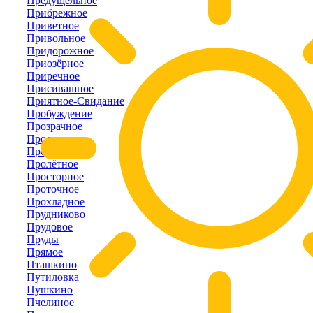
Предущельное
Прибрежное
Приветное
Привольное
Придорожное
Приозёрное
Приречное
Присивашное
Приятное-Свидание
Пробуждение
Прозрачное
Пролетарка
Пролом
Пролётное
Просторное
Проточное
Прохладное
Прудниково
Прудовое
Пруды
Прямое
Пташкино
Путиловка
Пушкино
Пчелиное