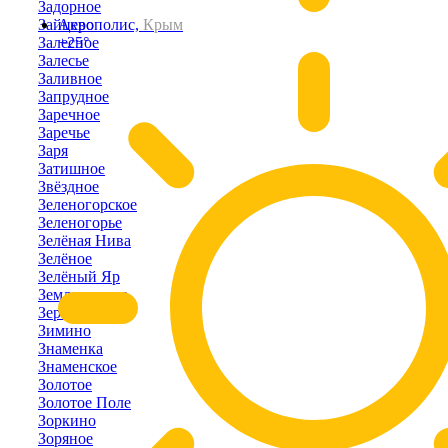
Задорное
Зайцево
Акрополис,
Крым
Залесное
+25°
Залесье
Заливное
Запрудное
Заречное
Заречье
Заря
Затишное
Звёздное
Зеленогорское
Зеленогорье
Зелёная Нива
Зелёное
Зелёный Яр
Земляничное
Зерновое
Зимино
Знаменка
Знаменское
Золотое
Золотое Поле
Зоркино
Зоряное