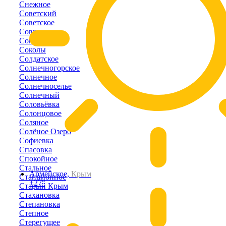
Снежное
Советский
Советское
Совхозное
Соколиное
Соколы
Солдатское
Солнечногорское
Солнечное
Солнечноселье
Солнечный
Соловьёвка
Солонцовое
Соляное
Солёное Озеро
Софиевка
Спасовка
Спокойное
Стальное
Армейское,
Крым
Станционное
+27°
Старый Крым
Стахановка
Степановка
Степное
Стерегущее