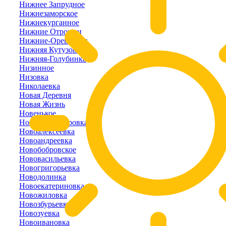
Нижнее Запрудное
Нижнезаморское
Нижнекурганное
Нижние Отрожки
Нижние-Орешники
Нижняя Кутузовка
Нижняя-Голубинка
Низинное
Низовка
Николаевка
Новая Деревня
Новая Жизнь
Новенькое
Новоалександровка
Новоалексеевка
Новоандреевка
Новобобровское
Нововасильевка
Новогригорьевка
Новодолинка
Новоекатериновка
Новожиловка
Новозбурьевка
Новозуевка
Новоивановка