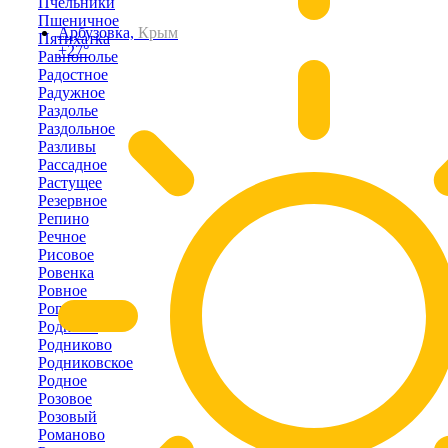
Пчельники
Пшеничное
Арбузовка,
Крым
Пятихатка
+27°
Равнополье
Радостное
Радужное
Раздолье
Раздольное
Разливы
Рассадное
Растущее
Резервное
Репино
Речное
Рисовое
Ровенка
Ровное
Рогово
Родники
Родниково
Родниковское
Родное
Розовое
Розовый
Романово