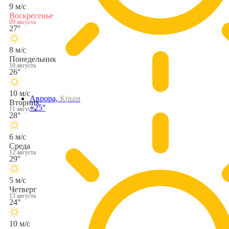
9 м/с
Воскресенье
09 августа
27°
8 м/с
Понедельник
10 августа
26°
10 м/с
Аврора,
Крым
Вторник
+25°
11 августа
28°
6 м/с
Среда
12 августа
29°
5 м/с
Четверг
13 августа
24°
10 м/с