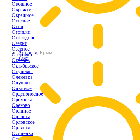
Овощное
Овражки
Овражное
Огневое
Огни
Огоньки
Огородное
Озерки
Озёрное
Анновка,
Крым
Озёровка
+24°
Октябрь
Октябрьское
Окунёвка
Оленевка
Опушки
Опытное
Орденоносное
Ореховка
Орехово
Орлиное
Орловка
Орловское
Орлянка
Осипенко
Осовины