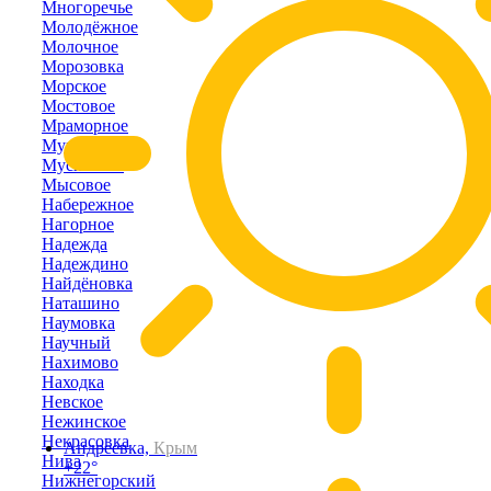
Многоречье
Молодёжное
Молочное
Морозовка
Морское
Мостовое
Мраморное
Муромское
Мускатное
Мысовое
Набережное
Нагорное
Надежда
Надеждино
Найдёновка
Наташино
Наумовка
Научный
Нахимово
Находка
Невское
Нежинское
Некрасовка
Андреевка,
Крым
Нива
+22°
Нижнегорский