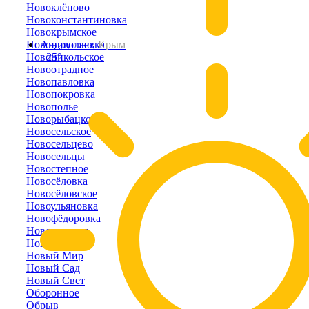
Новоклёново
Новоконстантиновка
Новокрымское
Новониколаевка
Андрусово,
Крым
Новоникольское
+25°
Новоотрадное
Новопавловка
Новопокровка
Новополье
Новорыбацкое
Новосельское
Новосельцево
Новосельцы
Новостепное
Новосёловка
Новосёловское
Новоульяновка
Новофёдоровка
Новоэстония
Новый Кояш
Новый Мир
Новый Сад
Новый Свет
Оборонное
Обрыв