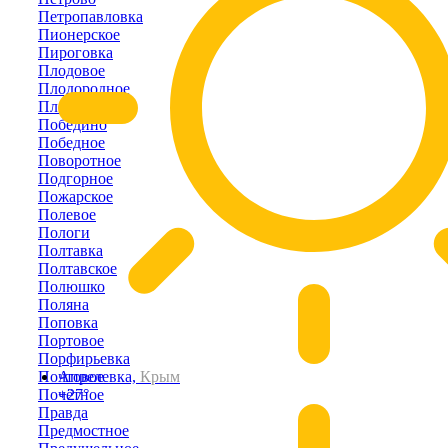
Петропавловка
Пионерское
Пироговка
Плодовое
Плодородное
Плотинное
Победино
Победное
Поворотное
Подгорное
Пожарское
Полевое
Пологи
Полтавка
Полтавское
Полюшко
Поляна
Поповка
Портовое
Порфирьевка
Почтовое
Апрелевка,
Крым
Почётное
+27°
Правда
Предмостное