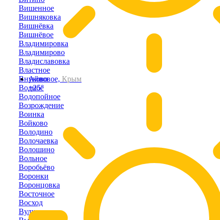
Вишенное
Вишняковка
Вишнёвка
Вишнёвое
Владимировка
Владимирово
Владиславовка
Властное
Внуково
Айвовое,
Крым
Водное
+25°
Водопойное
Возрождение
Воинка
Войково
Володино
Волочаевка
Волошино
Вольное
Воробьёво
Воронки
Воронцовка
Восточное
Восход
Вулкановка