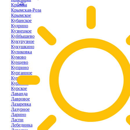
+26°
Крымка
Крымская-Роза
Крымское
Кубанское
Кудрино
Кузнецкое
Куйбышево
Кукурузное
Кукушкино
Куликовка
Кумово
Кунцево
Куприно
Курганное
Курортное
Курпаты
Курское
Лаванда
Лавровое
Лазаревка
Лазурное
Ларино
Ласпи
Лебединка