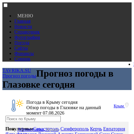
МЕНЮ
Главная
Новости
Справочник
Фотографии
Погода
Сайты
Финансы
Сонник
TAVRIKA.SU
Прогноз погоды в
Прогноз погоды
Глазовке сегодня
Погода в Крыму сегодня
Крым
Обзор погоды в Глазовке на данный
момент 07.08.2026
Популярные
Севастополь
Симферополь
Керчь
Евпатория
Абрикосовка,
Крым