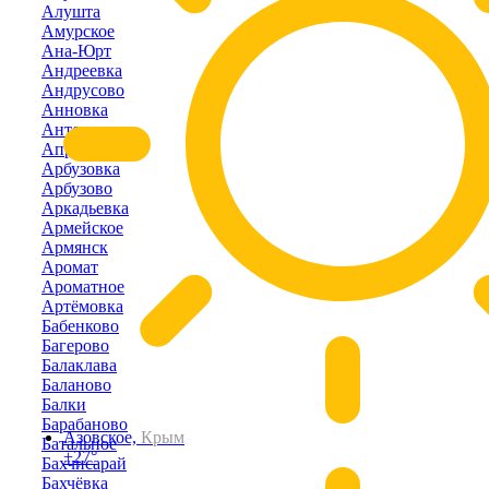
Алушта
Амурское
Ана-Юрт
Андреевка
Андрусово
Анновка
Антоновка
Апрелевка
Арбузовка
Арбузово
Аркадьевка
Армейское
Армянск
Аромат
Ароматное
Артёмовка
Бабенково
Багерово
Балаклава
Баланово
Балки
Барабаново
Азовское,
Крым
Батальное
+27°
Бахчисарай
Бахчёвка