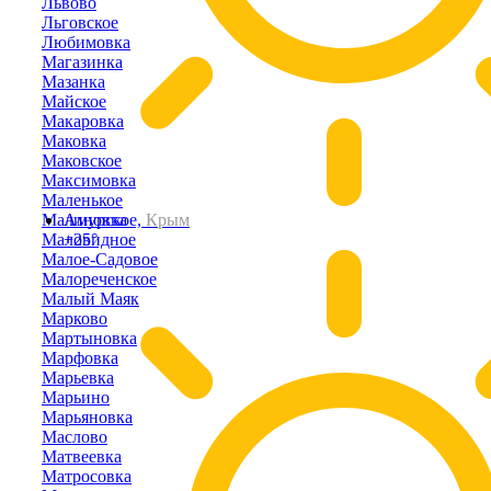
Львово
Льговское
Любимовка
Магазинка
Мазанка
Майское
Макаровка
Маковка
Маковское
Максимовка
Маленькое
Малиновка
Амурское,
Крым
Маловидное
+25°
Малое-Садовое
Малореченское
Малый Маяк
Марково
Мартыновка
Марфовка
Марьевка
Марьино
Марьяновка
Маслово
Матвеевка
Матросовка