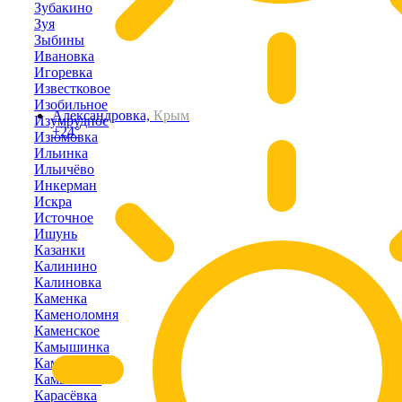
Зубакино
Зуя
Зыбины
Ивановка
Игоревка
Известковое
Изобильное
Александровка,
Крым
Изумрудное
+24°
Изюмовка
Ильинка
Ильичёво
Инкерман
Искра
Источное
Ишунь
Казанки
Калинино
Калиновка
Каменка
Каменоломня
Каменское
Камышинка
Камышлы
Камышное
Карасёвка