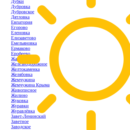
Дубки
Дубровка
Дубровское
Дятловка
Евпатория
Егорово
Еленовка
Елизаветово
Емельяновка
Ермаково
Ерофеево
Жаворонки
Железнодорожное
Желтокаменка
Желябовка
Жемчужина
Жемчужина Крыма
Живописное
Жилино
Жуковка
Журавки
Журавлёвка
Завет-Ленинский
Заветное
Заводское