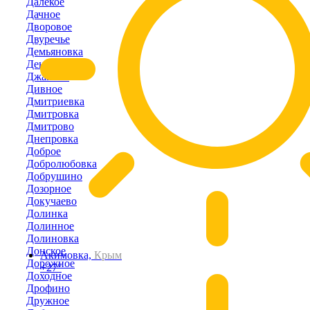
Далёкое
Дачное
Дворовое
Двуречье
Демьяновка
Денисовка
Джанкой
Дивное
Дмитриевка
Дмитровка
Дмитрово
Днепровка
Доброе
Добролюбовка
Добрушино
Дозорное
Докучаево
Долинка
Долинное
Долиновка
Донское
Акимовка,
Крым
Дорожное
+27°
Доходное
Дрофино
Дружное