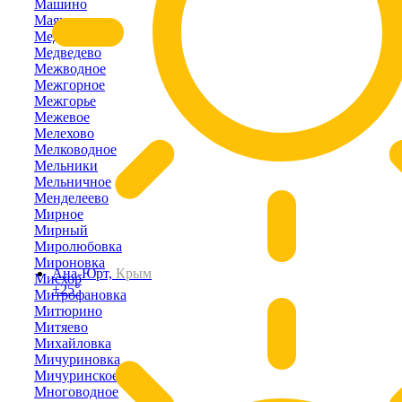
Машино
Маяк
Медведевка
Медведево
Межводное
Межгорное
Межгорье
Межевое
Мелехово
Мелководное
Мельники
Мельничное
Менделеево
Мирное
Мирный
Миролюбовка
Мироновка
Ана-Юрт,
Крым
Мисхор
+25°
Митрофановка
Митюрино
Митяево
Михайловка
Мичуриновка
Мичуринское
Многоводное