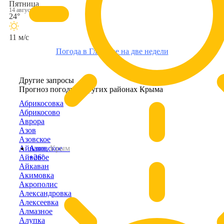
Пятница
14 августа
24°
11 м/с
Погода в Глазовке на две недели
Другие запросы
Прогноз погоды в других районах Крыма
Абрикосовка
Абрикосово
Аврора
Азов
Азовское
Айвазовское
Азов,
Крым
Айвовое
+26°
Айкаван
Акимовка
Акрополис
Александровка
Алексеевка
Алмазное
Алупка