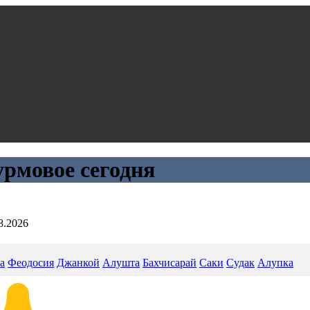
рмовое сегодня
8.2026
а
Феодосия
Джанкой
Алушта
Бахчисарай
Саки
Судак
Алупка