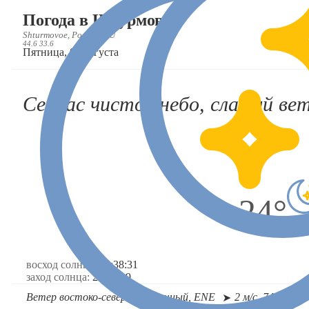
Погода в Штурмовое
Shturmovoe, Россия, RU
44.6 33.6
Пятница, 07 августа
Сейчас чистое небо, слабый вет
24°
восход солнца:
05:38:31
заход солнца:
20:04:19
Ветер востоко-северо-восточный, ENE
2 м/с, 74°,
слабы
➤