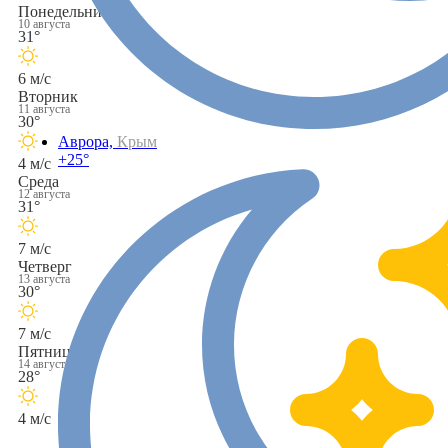
Понедельник
10 августа
31°
6 м/с
Вторник
11 августа
30°
Аврора,
Крым
+25°
4 м/с
Среда
12 августа
31°
7 м/с
Четверг
13 августа
30°
7 м/с
Пятница
14 августа
28°
4 м/с