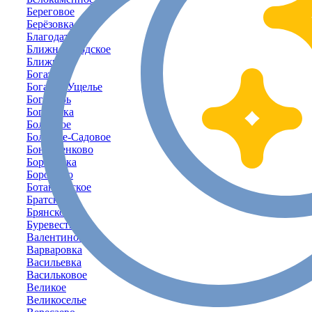
Береговое
Берёзовка
Благодатное
Ближнегородское
Ближнее
Богатое
Богатое-Ущелье
Богатырь
Богачёвка
Болотное
Большое-Садовое
Бондаренково
Борисовка
Бородино
Ботаническое
Братское
Брянское
Буревестник
Валентиново
Варваровка
Васильевка
Васильковое
Великое
Великоселье