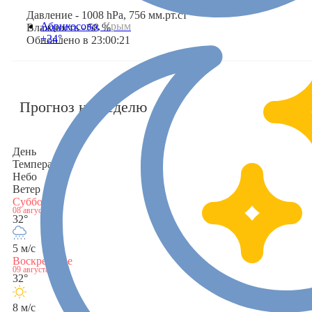
Давление - 1008 hPa, 756 мм.рт.ст
Абрикосово,
Крым
Влажность - 58 %
+24°
Обновлено в 23:00:21
Прогноз на неделю
День
Температура
Небо
Ветер
Суббота
08 августа
32°
5 м/с
Воскресенье
09 августа
32°
8 м/с