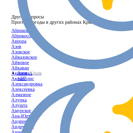
Другие запросы
Прогноз погоды в других районах Крыма
Абрикосовка
Абрикосово
Аврора
Азов
Азовское
Айвазовское
Айвовое
Айкаван
Азов,
Крым
Акимовка
+24°
Акрополис
Александровка
Алексеевка
Алмазное
Алупка
Алушта
Амурское
Ана-Юрт
Андреевка
Андрусово
Анновка