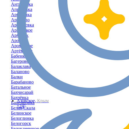
Антоновка
Апрелевка
Арбузовка
Арбузово
Аркадьевка
Армейское
Армянск
Аромат
Ароматное
Артёмовка
Бабенково
Багерово
Балаклава
Баланово
Балки
Барабаново
Батальное
Бахчисарай
Бахчёвка
Азовское,
Крым
Баштановка
+24°
Белая-Скала
Белинское
Белоглинка
Белогорск
Белокаменное