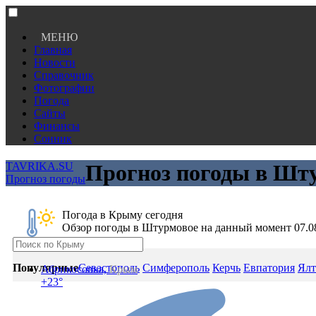
МЕНЮ
Главная
Новости
Справочник
Фотографии
Погода
Сайты
Финансы
Сонник
TAVRIKA.SU
Прогноз погоды в Шту
Прогноз погоды
Погода в Крыму сегодня
Обзор погоды в Штурмовое на данный момент 07.0
Популярные
Севастополь
Симферополь
Керчь
Евпатория
Ялт
Абрикосовка,
Крым
+23°