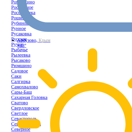
Ромашкино
Роскошное
Россошанка
Рощино
Рубиновка
Рунное
Русаковка
Русское
Арбузово,
Крым
Ручьи
+33°
Рыбачье
Рылеевка
Рысаково
Рюмшино
Садовое
Саки
Салгирка
Самохвалово
Сары-Баш
Сахарная Головка
Сватово
Свердловское
Светлое
Севастополь
Севастьяновка
Северное