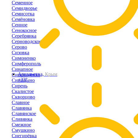
Семенное
Семидворье
Семисотка
Семёновка
Сенное
Сенокосное
Серебрянка
Серноводское
Серово
Сизовка
Симоненко
Симферополь
Синапное
Аркадьевка,
Крым
Синекаменка
+33°
Синицыно
Сирень
Скалистое
Скворцово
Славное
Славянка
Славянское
Сливянка
Смежное
Смушкино
Снегирёвка