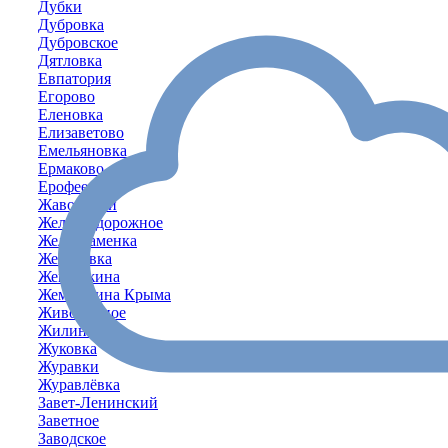
Дубки
Дубровка
Дубровское
Дятловка
Евпатория
Егорово
Еленовка
Елизаветово
Емельяновка
Ермаково
Ерофеево
Жаворонки
Железнодорожное
Желтокаменка
Желябовка
Жемчужина
Жемчужина Крыма
Живописное
Жилино
Жуковка
Журавки
Журавлёвка
Завет-Ленинский
Заветное
Заводское