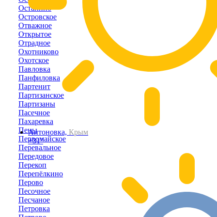
Останино
Островское
Отважное
Открытое
Отрадное
Охотниково
Охотское
Павловка
Панфиловка
Партенит
Партизанское
Партизаны
Пасечное
Пахаревка
Пены
Антоновка,
Крым
Первомайское
+31°
Перевальное
Передовое
Перекоп
Перепёлкино
Перово
Песочное
Песчаное
Петровка