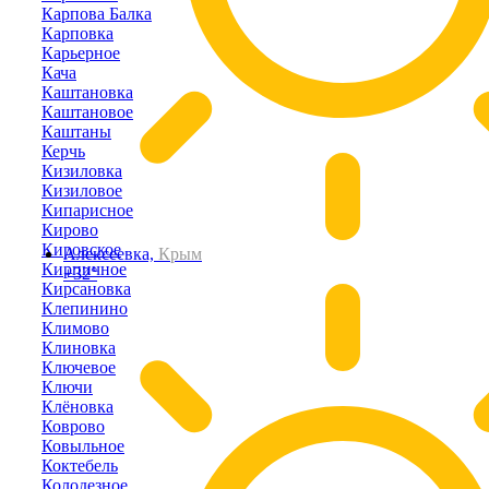
Карпова Балка
Карповка
Карьерное
Кача
Каштановка
Каштановое
Каштаны
Керчь
Кизиловка
Кизиловое
Кипарисное
Кирово
Кировское
Алексеевка,
Крым
Кирпичное
+32°
Кирсановка
Клепинино
Климово
Клиновка
Ключевое
Ключи
Клёновка
Коврово
Ковыльное
Коктебель
Колодезное