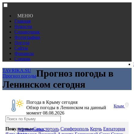
МЕНЮ
Главная
Новости
Справочник
Фотографии
Погода
Сайты
Финансы
Сонник
TAVRIKA.SU
Прогноз погоды в
Прогноз погоды
Ленинском сегодня
Погода в Крыму сегодня
Крым
Обзор погоды в Ленинском на данный
момент 08.08.2026
Популярные
Севастополь
Симферополь
Керчь
Евпатория
Абрикосовка,
Крым