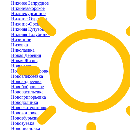
Нижнее Запрудное
Нижнезаморское
Нижнекурганное
Нижние Отрожки
Нижние-Орешники
Нижняя Кутузовка
Нижняя-Голубинка
Низинное
Низовка
Николаевка
Новая Деревня
Новая Жизнь
Новенькое
Новоалександровка
Новоалексеевка
Новоандреевка
Новобобровское
Нововасильевка
Новогригорьевка
Новодолинка
Новоекатериновка
Новожиловка
Новозбурьевка
Новозуевка
Новоивановка