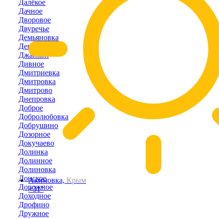
Далёкое
Дачное
Дворовое
Двуречье
Демьяновка
Денисовка
Джанкой
Дивное
Дмитриевка
Дмитровка
Дмитрово
Днепровка
Доброе
Добролюбовка
Добрушино
Дозорное
Докучаево
Долинка
Долинное
Долиновка
Донское
Акимовка,
Крым
Дорожное
+31°
Доходное
Дрофино
Дружное