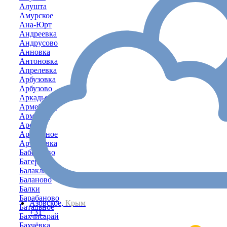
Алушта
Амурское
Ана-Юрт
Андреевка
Андрусово
Анновка
Антоновка
Апрелевка
Арбузовка
Арбузово
Аркадьевка
Армейское
Армянск
Аромат
Ароматное
Артёмовка
Бабенково
Багерово
Балаклава
Баланово
Балки
Барабаново
Азовское,
Крым
Батальное
+31°
Бахчисарай
Бахчёвка