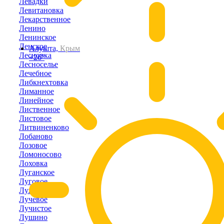
Левадки
Левитановка
Лекарственное
Ленино
Ленинское
Ленское
Алушта,
Крым
Лесновка
+26°
Лесноселье
Лечебное
Либкнехтовка
Лиманное
Линейное
Лиственное
Листовое
Литвиненково
Лобаново
Лозовое
Ломоносово
Лоховка
Луганское
Луговое
Лужки
Лучевое
Лучистое
Лушино