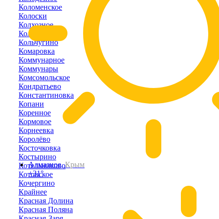
Коломенское
Колоски
Колхозное
Кольцово
Кольчугино
Комаровка
Коммунарное
Коммунары
Комсомольское
Кондратьево
Константиновка
Копани
Коренное
Кормовое
Корнеевка
Королёво
Косточковка
Костырино
Алмазное,
Крым
Котельниково
+31°
Котовское
Кочергино
Крайнее
Красная Долина
Красная Поляна
Красная-Заря