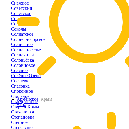
Снежное
Советский
Советское
Совхозное
Соколиное
Соколы
Солдатское
Солнечногорское
Солнечное
Солнечноселье
Солнечный
Соловьёвка
Солонцовое
Соляное
Солёное Озеро
Софиевка
Спасовка
Спокойное
Стальное
Армейское,
Крым
Станционное
+26°
Старый Крым
Стахановка
Степановка
Степное
Стерегущее