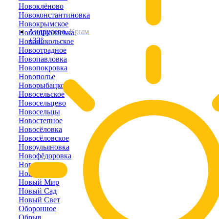
Новоклёново
Новоконстантиновка
Новокрымское
Андрусово,
Крым
Новониколаевка
+33°
Новоникольское
Новоотрадное
Новопавловка
Новопокровка
Новополье
Новорыбацкое
Новосельское
Новосельцево
Новосельцы
Новостепное
Новосёловка
Новосёловское
Новоульяновка
Новофёдоровка
Новоэстония
Новый Кояш
Новый Мир
Новый Сад
Новый Свет
Оборонное
Обрыв