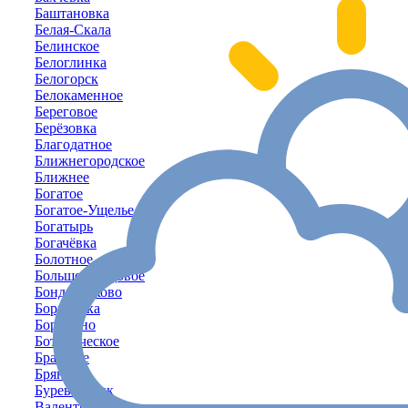
Баштановка
Белая-Скала
Белинское
Белоглинка
Белогорск
Белокаменное
Береговое
Берёзовка
Благодатное
Ближнегородское
Ближнее
Богатое
Богатое-Ущелье
Богатырь
Богачёвка
Болотное
Большое-Садовое
Бондаренково
Борисовка
Бородино
Ботаническое
Братское
Брянское
Буревестник
Валентиново