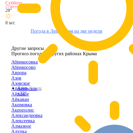
Суббота
15 августа
28°
8 м/с
Погода в Ленинском на две недели
Другие запросы
Прогноз погоды в других районах Крыма
Абрикосовка
Абрикосово
Аврора
Азов
Азовское
Азов,
Крым
Айвазовское
+33°
Айвовое
Айкаван
Акимовка
Акрополис
Александровка
Алексеевка
Алмазное
Алупка