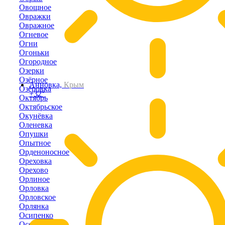
Овощное
Овражки
Овражное
Огневое
Огни
Огоньки
Огородное
Озерки
Озёрное
Анновка,
Крым
Озёровка
+32°
Октябрь
Октябрьское
Окунёвка
Оленевка
Опушки
Опытное
Орденоносное
Ореховка
Орехово
Орлиное
Орловка
Орловское
Орлянка
Осипенко
Осовины