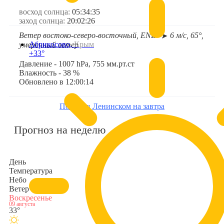
восход солнца:
05:34:35
заход солнца:
20:02:26
Ветер востоко-северо-восточный, ENE
6 м/с, 65°,
➤
Абрикосово,
Крым
умеренный ветер
+33°
Давление - 1007 hPa, 755 мм.рт.ст
Влажность - 38 %
Обновлено в 12:00:14
Погода в Ленинском на завтра
Прогноз на неделю
День
Температура
Небо
Ветер
Воскресенье
09 августа
33°