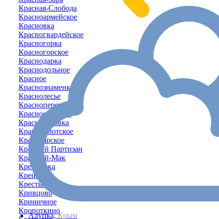
Красная-Слобода
Красноармейское
Красновка
Красногвардейское
Красногорка
Красногорское
Краснодарка
Краснодольное
Красное
Краснознаменка
Краснолесье
Красноперекопск
Красносельское
Красносёловка
Краснофлотское
Красноярское
Красный Партизан
Красный-Мак
Кремневка
Крепкое
Крестьяновка
Кривцово
Криничное
Кропоткино
Алупка,
Крым