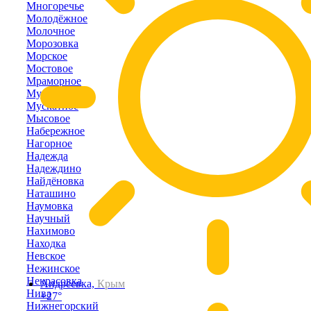
Многоречье
Молодёжное
Молочное
Морозовка
Морское
Мостовое
Мраморное
Муромское
Мускатное
Мысовое
Набережное
Нагорное
Надежда
Надеждино
Найдёновка
Наташино
Наумовка
Научный
Нахимово
Находка
Невское
Нежинское
Некрасовка
Андреевка,
Крым
Нива
+27°
Нижнегорский