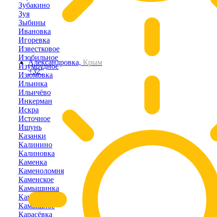
Зубакино
Зуя
Зыбины
Ивановка
Игоревка
Известковое
Изобильное
Александровка,
Крым
Изумрудное
+32°
Изюмовка
Ильинка
Ильичёво
Инкерман
Искра
Источное
Ишунь
Казанки
Калинино
Калиновка
Каменка
Каменоломня
Каменское
Камышинка
Камышлы
Камышное
Карасёвка