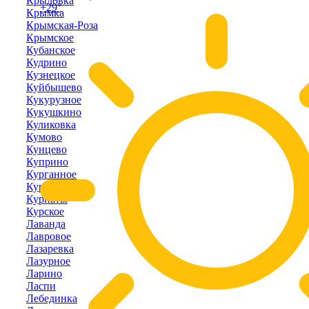
Крыловка
+29°
Крымка
Крымская-Роза
Крымское
Кубанское
Кудрино
Кузнецкое
Куйбышево
Кукурузное
Кукушкино
Куликовка
Кумово
Кунцево
Куприно
Курганное
Курортное
Курпаты
Курское
Лаванда
Лавровое
Лазаревка
Лазурное
Ларино
Ласпи
Лебединка