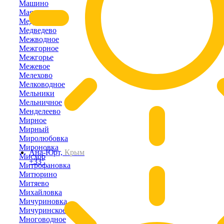
Машино
Маяк
Медведевка
Медведево
Межводное
Межгорное
Межгорье
Межевое
Мелехово
Мелководное
Мельники
Мельничное
Менделеево
Мирное
Мирный
Миролюбовка
Мироновка
Ана-Юрт,
Крым
Мисхор
+33°
Митрофановка
Митюрино
Митяево
Михайловка
Мичуриновка
Мичуринское
Многоводное