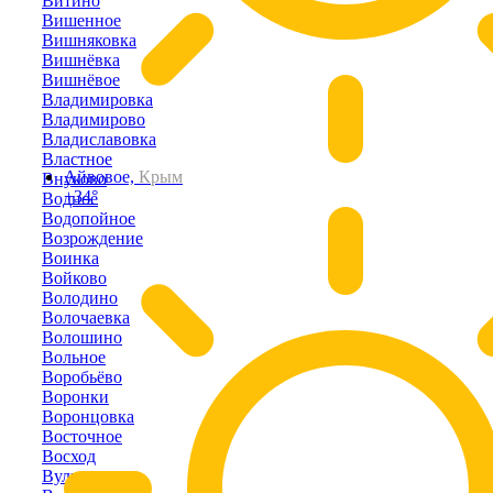
Витино
Вишенное
Вишняковка
Вишнёвка
Вишнёвое
Владимировка
Владимирово
Владиславовка
Властное
Айвовое,
Крым
Внуково
+34°
Водное
Водопойное
Возрождение
Воинка
Войково
Володино
Волочаевка
Волошино
Вольное
Воробьёво
Воронки
Воронцовка
Восточное
Восход
Вулкановка