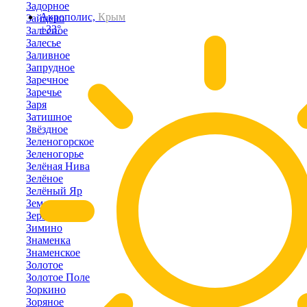
Задорное
Акрополис,
Крым
Зайцево
+33°
Залесное
Залесье
Заливное
Запрудное
Заречное
Заречье
Заря
Затишное
Звёздное
Зеленогорское
Зеленогорье
Зелёная Нива
Зелёное
Зелёный Яр
Земляничное
Зерновое
Зимино
Знаменка
Знаменское
Золотое
Золотое Поле
Зоркино
Зоряное