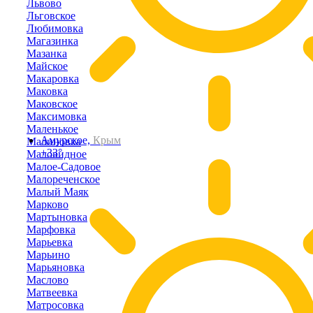
Львово
Льговское
Любимовка
Магазинка
Мазанка
Майское
Макаровка
Маковка
Маковское
Максимовка
Маленькое
Амурское,
Крым
Малиновка
+33°
Маловидное
Малое-Садовое
Малореченское
Малый Маяк
Марково
Мартыновка
Марфовка
Марьевка
Марьино
Марьяновка
Маслово
Матвеевка
Матросовка