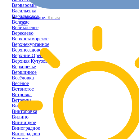
Варваровка
Васильевка
Васильковое
Айвазовское,
Крым
Великое
+30°
Великоселье
Вересаево
Верхнезаморское
Верхнекурганное
Верхнесадовое
Верхние-Орешники
Верхняя Кутузовка
Верхоречье
Вершинное
Весёловка
Весёлое
Ветвистое
Ветровка
Ветрянка
Видное
Викторовка
Вилино
Винницкое
Виноградное
Виноградово