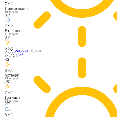
7 м/с
Понедельник
10 августа
31°
7 м/с
Вторник
11 августа
34°
6 м/с
Аврора,
Крым
Среда
+34°
12 августа
36°
8 м/с
Четверг
13 августа
28°
7 м/с
Пятница
14 августа
27°
8 м/с