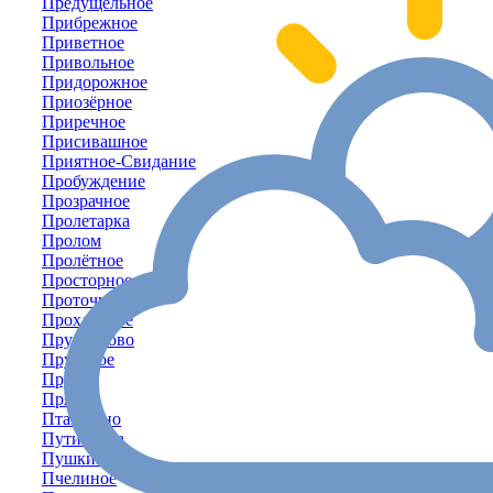
Предущельное
Прибрежное
Приветное
Привольное
Придорожное
Приозёрное
Приречное
Присивашное
Приятное-Свидание
Пробуждение
Прозрачное
Пролетарка
Пролом
Пролётное
Просторное
Проточное
Прохладное
Прудниково
Прудовое
Пруды
Прямое
Пташкино
Путиловка
Пушкино
Пчелиное