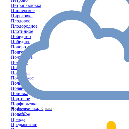
Петрово
Петропавловка
Пионерское
Пироговка
Плодовое
Плодородное
Плотинное
Победино
Победное
Поворотное
Подгорное
Пожарское
Полевое
Пологи
Полтавка
Полтавское
Полюшко
Поляна
Поповка
Портовое
Порфирьевка
Апрелевка,
Крым
Почтовое
+31°
Почётное
Правда
Предмостное