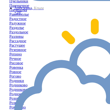
Пчельники
Пшеничное
Арбузовка,
Крым
Пятихатка
+29°
Равнополье
Радостное
Радужное
Раздолье
Раздольное
Разливы
Рассадное
Растущее
Резервное
Репино
Речное
Рисовое
Ровенка
Ровное
Рогово
Родники
Родниково
Родниковское
Родное
Розовое
Розовый
Романово