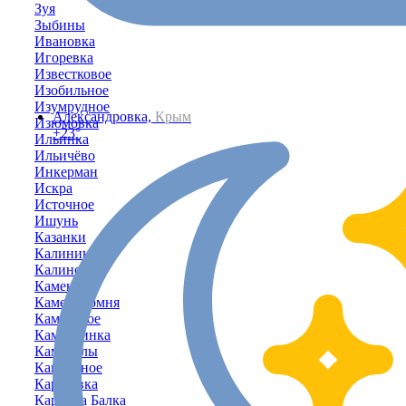
Зуя
Зыбины
Ивановка
Игоревка
Известковое
Изобильное
Изумрудное
Александровка,
Крым
Изюмовка
+23°
Ильинка
Ильичёво
Инкерман
Искра
Источное
Ишунь
Казанки
Калинино
Калиновка
Каменка
Каменоломня
Каменское
Камышинка
Камышлы
Камышное
Карасёвка
Карпова Балка