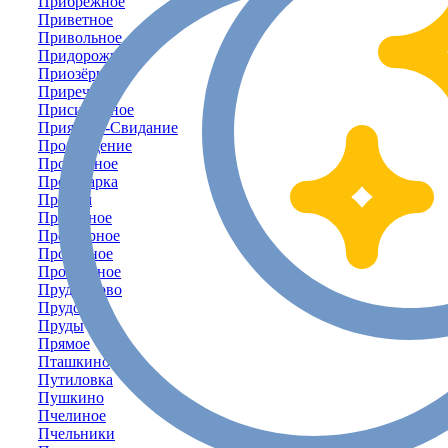
Прибрежное
Приветное
Привольное
Придорожное
Приозёрное
Приречное
Присивашное
Приятное-Свидание
Пробуждение
Прозрачное
Пролетарка
Пролом
Пролётное
Просторное
Проточное
Прохладное
Прудниково
Прудовое
Пруды
Прямое
Пташкино
Путиловка
Пушкино
Пчелиное
Пчельники