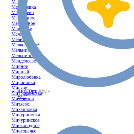
Маяк
Медведевка
Медведево
Межводное
Межгорное
Межгорье
Межевое
Мелехово
Мелководное
Мельники
Мельничное
Менделеево
Мирное
Мирный
Миролюбовка
Мироновка
Мисхор
Ана-Юрт,
Крым
Митрофановка
+22°
Митюрино
Митяево
Михайловка
Мичуриновка
Мичуринское
Многоводное
Многоречье