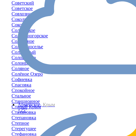
Советский
Советское
Совхозное
Соколиное
Соколы
Солдатское
Солнечногорское
Солнечное
Солнечноселье
Солнечный
Соловьёвка
Солонцовое
Соляное
Солёное Озеро
Софиевка
Спасовка
Спокойное
Стальное
Станционное
Армейское,
Крым
Старый Крым
+25°
Стахановка
Степановка
Степное
Стерегущее
Стефановка