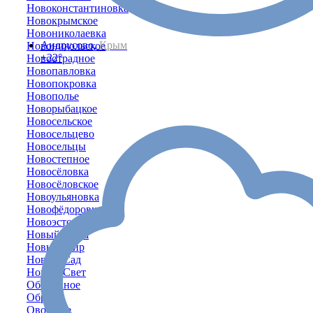
Новоконстантиновка
Новокрымское
Новониколаевка
Андрусово,
Крым
Новоникольское
+22°
Новоотрадное
Новопавловка
Новопокровка
Новополье
Новорыбацкое
Новосельское
Новосельцево
Новосельцы
Новостепное
Новосёловка
Новосёловское
Новоульяновка
Новофёдоровка
Новоэстония
Новый Кояш
Новый Мир
Новый Сад
Новый Свет
Оборонное
Обрыв
Овощное