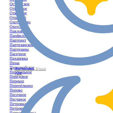
Островское
Отважное
Открытое
Отрадное
Охотниково
Охотское
Павловка
Панфиловка
Партенит
Партизанское
Партизаны
Пасечное
Пахаревка
Пены
Первомайское
Антоновка,
Крым
Перевальное
+24°
Передовое
Перекоп
Перепёлкино
Перово
Песочное
Песчаное
Петровка
Петрово
Петропавловка