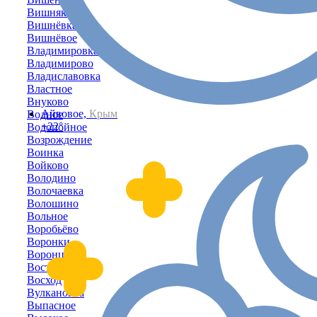
Вишняковка
Вишнёвка
Вишнёвое
Владимировка
Владимирово
Владиславовка
Властное
Внуково
Айвовое,
Крым
Водное
+22°
Водопойное
Возрождение
Воинка
Войково
Володино
Волочаевка
Волошино
Вольное
Воробьёво
Воронки
Воронцовка
Восточное
Восход
Вулкановка
Выпасное