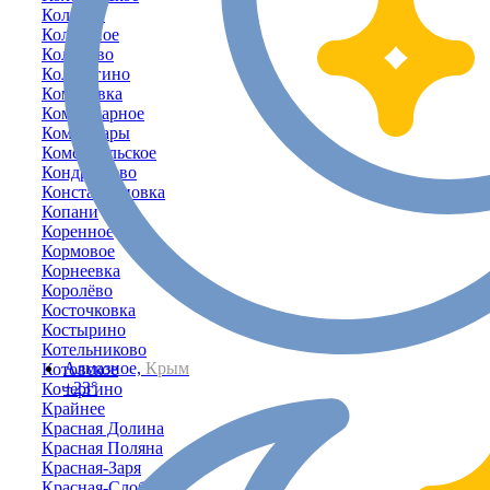
Колоски
Колхозное
Кольцово
Кольчугино
Комаровка
Коммунарное
Коммунары
Комсомольское
Кондратьево
Константиновка
Копани
Коренное
Кормовое
Корнеевка
Королёво
Косточковка
Костырино
Котельниково
Алмазное,
Крым
Котовское
+23°
Кочергино
Крайнее
Красная Долина
Красная Поляна
Красная-Заря
Красная-Слобода