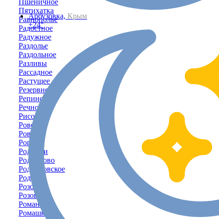
Пшеничное
Пятихатка
Арбузовка,
Крым
Равнополье
+24°
Радостное
Радужное
Раздолье
Раздольное
Разливы
Рассадное
Растущее
Резервное
Репино
Речное
Рисовое
Ровенка
Ровное
Рогово
Родники
Родниково
Родниковское
Родное
Розовое
Розовый
Романово
Ромашкино