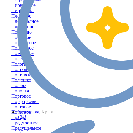
Пионерское
Пироговка
Плодовое
Плодородное
Плотинное
Победино
Победное
Поворотное
Подгорное
Пожарское
Полевое
Пологи
Полтавка
Полтавское
Полюшко
Поляна
Поповка
Портовое
Порфирьевка
Почтовое
Апрелевка,
Крым
Почётное
+24°
Правда
Предмостное
Предущельное