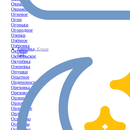
Овражки
Овражное
Огневое
Огни
Огоньки
Огородное
Озерки
Озёрное
Озёровка
Анновка,
Крым
Октябрь
+23°
Октябрьское
Окунёвка
Оленевка
Опушки
Опытное
Орденоносное
Ореховка
Орехово
Орлиное
Орловка
Орловское
Орлянка
Осипенко
Осовины
Останино