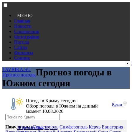
МЕНЮ
Главная
Новости
Справочник
Фотографии
Погода
Сайты
Финансы
Сонник
TAVRIKA.SU
Прогноз погоды в
Прогноз погоды
Южном сегодня
Погода в Крыму сегодня
Крым
Обзор погоды в Южном на данный
момент 10.08.2026
Популярные
Севастополь
Симферополь
Керчь
Евпатория
Абрикосовка,
Крым