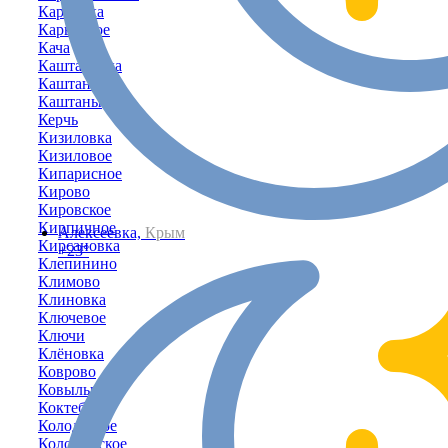
Карповка
Карьерное
Кача
Каштановка
Каштановое
Каштаны
Керчь
Кизиловка
Кизиловое
Кипарисное
Кирово
Кировское
Кирпичное
Алексеевка,
Крым
Кирсановка
+23°
Клепинино
Климово
Клиновка
Ключевое
Ключи
Клёновка
Коврово
Ковыльное
Коктебель
Колодезное
Коломенское