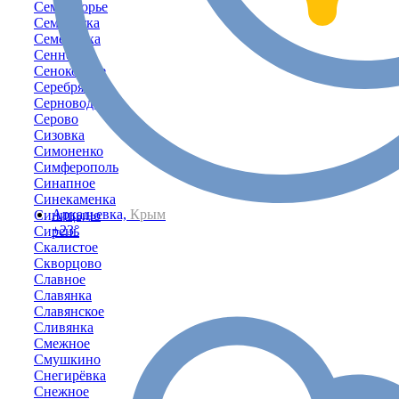
Семидворье
Семисотка
Семёновка
Сенное
Сенокосное
Серебрянка
Серноводское
Серово
Сизовка
Симоненко
Симферополь
Синапное
Синекаменка
Аркадьевка,
Крым
Синицыно
+23°
Сирень
Скалистое
Скворцово
Славное
Славянка
Славянское
Сливянка
Смежное
Смушкино
Снегирёвка
Снежное