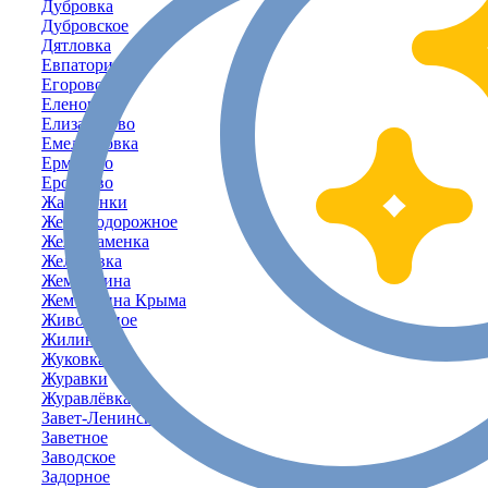
Дубровка
Дубровское
Дятловка
Евпатория
Егорово
Еленовка
Елизаветово
Емельяновка
Ермаково
Ерофеево
Жаворонки
Железнодорожное
Желтокаменка
Желябовка
Жемчужина
Жемчужина Крыма
Живописное
Жилино
Жуковка
Журавки
Журавлёвка
Завет-Ленинский
Заветное
Заводское
Задорное