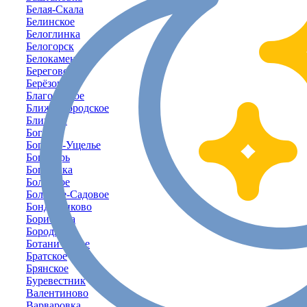
Белая-Скала
Белинское
Белоглинка
Белогорск
Белокаменное
Береговое
Берёзовка
Благодатное
Ближнегородское
Ближнее
Богатое
Богатое-Ущелье
Богатырь
Богачёвка
Болотное
Большое-Садовое
Бондаренково
Борисовка
Бородино
Ботаническое
Братское
Брянское
Буревестник
Валентиново
Варваровка