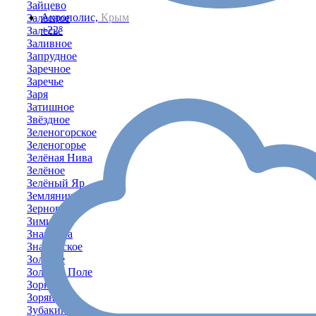
Зайцево
Акрополис,
Крым
Залесное
+22°
Залесье
Заливное
Запрудное
Заречное
Заречье
Заря
Затишное
Звёздное
Зеленогорское
Зеленогорье
Зелёная Нива
Зелёное
Зелёный Яр
Земляничное
Зерновое
Зимино
Знаменка
Знаменское
Золотое
Золотое Поле
Зоркино
Зоряное
Зубакино