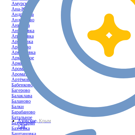
Амурское
Ана-Юрт
Андреевка
Андрусово
Анновка
Антоновка
Апрелевка
Арбузовка
Арбузово
Аркадьевка
Армейское
Армянск
Аромат
Ароматное
Артёмовка
Бабенково
Багерово
Балаклава
Баланово
Балки
Барабаново
Батальное
Азовское,
Крым
Бахчисарай
+24°
Бахчёвка
Баштановка