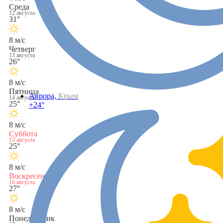
Среда
12 августа
31°
8 м/с
Четверг
13 августа
26°
8 м/с
Пятница
Аврора,
Крым
14 августа
25°
+24°
8 м/с
Суббота
15 августа
25°
8 м/с
Воскресенье
16 августа
27°
8 м/с
Понедельник