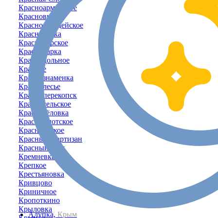
Красноармейское
Красновка
Красногвардейское
Красногорка
Красногорское
Краснодарка
Краснодольное
Красное
Краснознаменка
Краснолесье
Красноперекопск
Красносельское
Красносёловка
Краснофлотское
Красноярское
Красный Партизан
Красный-Мак
Кремневка
Крепкое
Крестьяновка
Кривцово
Криничное
Кропоткино
Крыловка
Алупка,
Крым
Крымка