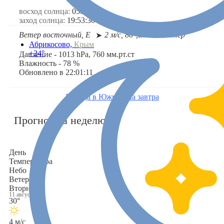
восход солнца:
05:32:30
заход солнца:
19:53:30
Ветер восточный, E
2 м/с, 86°,
слабый ветер
➤
Абрикосово,
Крым
+24°
Давление - 1013 hPa, 760 мм.рт.ст
Влажность - 78 %
Обновлено в 22:01:11
Погода в Южном на завтра
Прогноз на неделю
День
Температура
Небо
Ветер
Вторник
11 августа
30°
4 м/с