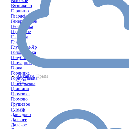
Высокое
Вязниково
Гаршино
Гвардейское
Генеральское
Георгиевка
Геройское
Глазовка
Глинка
Глубокий-Яр
Головановка
Голубинка
Гончарное
Горка
Горлинка
Айкаван,
Крым
Горностаевка
+22°
Григорьевка
Гришино
Громовка
Громово
Грушевое
Гурзуф
Давыдово
Дальнее
Далёкое