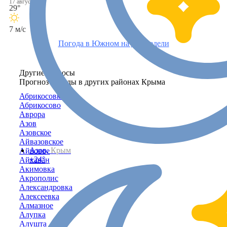
17 августа
29°
7 м/с
Погода в Южном на две недели
Другие запросы
Прогноз погоды в других районах Крыма
Абрикосовка
Абрикосово
Аврора
Азов
Азовское
Айвазовское
Азов,
Крым
Айвовое
+24°
Айкаван
Акимовка
Акрополис
Александровка
Алексеевка
Алмазное
Алупка
Алушта