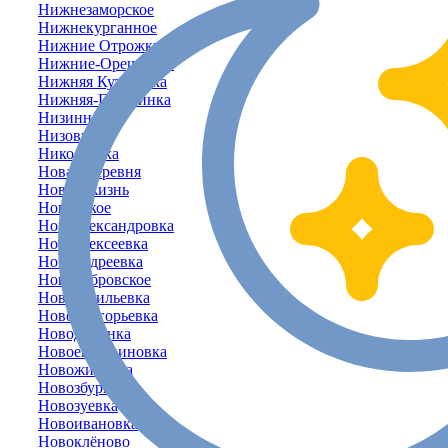
Нижнезаморское
Нижнекурганное
Нижние Отрожки
Нижние-Орешники
Нижняя Кутузовка
Нижняя-Голубинка
Низинное
Низовка
Николаевка
Новая Деревня
Новая Жизнь
Новенькое
Новоалександровка
Новоалексеевка
Новоандреевка
Новобобровское
Нововасильевка
Новогригорьевка
Новодолинка
Новоекатериновка
Новожиловка
Новозбурьевка
Новозуевка
Новоивановка
Новоклёново