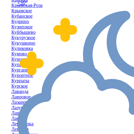
+26°
Крымская-Роза
Крымское
Кубанское
Кудрино
Кузнецкое
Куйбышево
Кукурузное
Кукушкино
Куликовка
Кумово
Кунцево
Куприно
Курганное
Курортное
Курпаты
Курское
Лаванда
Лавровое
Лазаревка
Лазурное
Ларино
Ласпи
Лебединка
Левадки