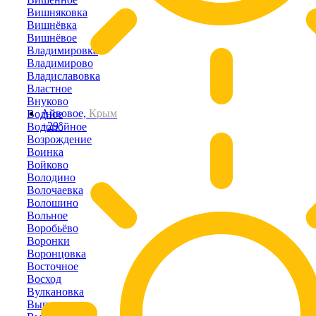
Вишняковка
Вишнёвка
Вишнёвое
Владимировка
Владимирово
Владиславовка
Властное
Внуково
Айвовое,
Крым
Водное
+29°
Водопойное
Возрождение
Воинка
Войково
Володино
Волочаевка
Волошино
Вольное
Воробьёво
Воронки
Воронцовка
Восточное
Восход
Вулкановка
Выпасное