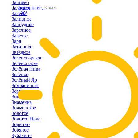
Зайцево
Акрополис,
Крым
Залесное
+30°
Залесье
Заливное
Запрудное
Заречное
Заречье
Заря
Затишное
Звёздное
Зеленогорское
Зеленогорье
Зелёная Нива
Зелёное
Зелёный Яр
Земляничное
Зерновое
Зимино
Знаменка
Знаменское
Золотое
Золотое Поле
Зоркино
Зоряное
Зубакино