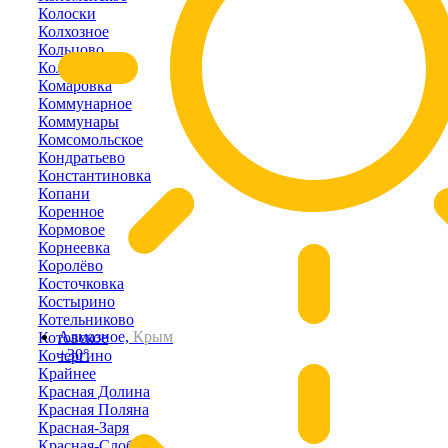
Колоски
Колхозное
Кольцово
Кольчугино
Комаровка
Коммунарное
Коммунары
Комсомольское
Кондратьево
Константиновка
Копани
Коренное
Кормовое
Корнеевка
Королёво
Косточковка
Костырино
Котельниково
Алмазное,
Крым
Котовское
+30°
Кочергино
Крайнее
Красная Долина
Красная Поляна
Красная-Заря
Красная-Слобода