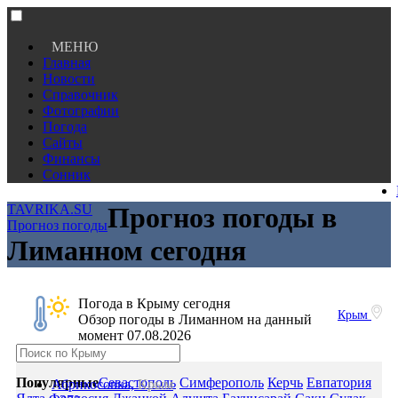
МЕНЮ
Главная
Новости
Справочник
Фотографии
Погода
Сайты
Финансы
Сонник
TAVRIKA.SU
Прогноз погоды в
Прогноз погоды
Лиманном сегодня
Погода в Крыму сегодня
Крым
Обзор погоды в Лиманном на данный
момент 07.08.2026
Популярные
Севастополь
Симферополь
Керчь
Евпатория
Абрикосовка,
Крым