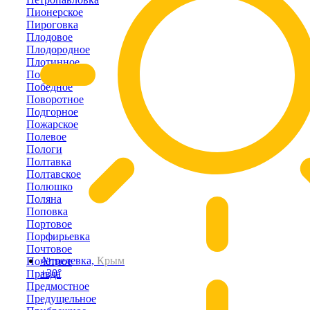
Пионерское
Пироговка
Плодовое
Плодородное
Плотинное
Победино
Победное
Поворотное
Подгорное
Пожарское
Полевое
Пологи
Полтавка
Полтавское
Полюшко
Поляна
Поповка
Портовое
Порфирьевка
Почтовое
Апрелевка,
Крым
Почётное
+30°
Правда
Предмостное
Предущельное