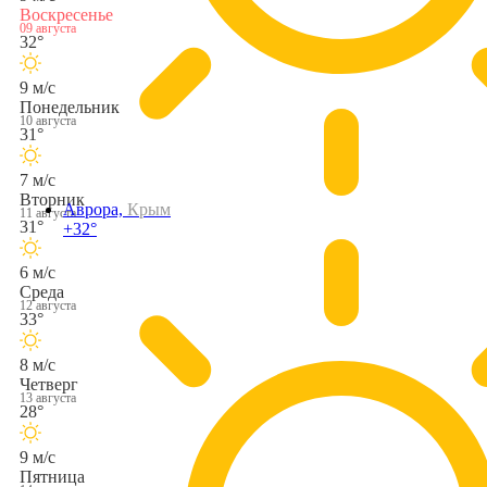
Воскресенье
09 августа
32°
9 м/с
Понедельник
10 августа
31°
7 м/с
Вторник
Аврора,
Крым
11 августа
31°
+32°
6 м/с
Среда
12 августа
33°
8 м/с
Четверг
13 августа
28°
9 м/с
Пятница