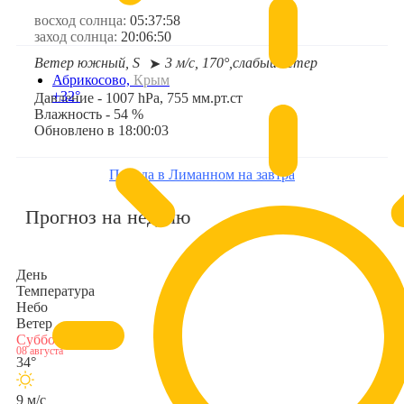
восход солнца:
05:37:58
заход солнца:
20:06:50
Ветер южный, S
3 м/с, 170°,
слабый ветер
➤
Абрикосово,
Крым
+32°
Давление - 1007 hPa, 755 мм.рт.ст
Влажность - 54 %
Обновлено в 18:00:03
Погода в Лиманном на завтра
Прогноз на неделю
День
Температура
Небо
Ветер
Суббота
08 августа
34°
9 м/с