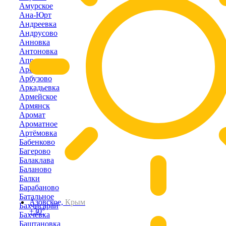
Амурское
Ана-Юрт
Андреевка
Андрусово
Анновка
Антоновка
Апрелевка
Арбузовка
Арбузово
Аркадьевка
Армейское
Армянск
Аромат
Ароматное
Артёмовка
Бабенково
Багерово
Балаклава
Баланово
Балки
Барабаново
Батальное
Азовское,
Крым
Бахчисарай
+30°
Бахчёвка
Баштановка