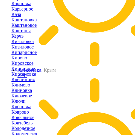
Карповка
Карьерное
Кача
Каштановка
Каштановое
Каштаны
Керчь
Кизиловка
Кизиловое
Кипарисное
Кирово
Кировское
Кирпичное
Алексеевка,
Крым
Кирсановка
+29°
Клепинино
Климово
Клиновка
Ключевое
Ключи
Клёновка
Коврово
Ковыльное
Коктебель
Колодезное
Коломенское