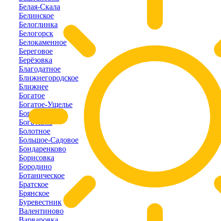
Белая-Скала
Белинское
Белоглинка
Белогорск
Белокаменное
Береговое
Берёзовка
Благодатное
Ближнегородское
Ближнее
Богатое
Богатое-Ущелье
Богатырь
Богачёвка
Болотное
Большое-Садовое
Бондаренково
Борисовка
Бородино
Ботаническое
Братское
Брянское
Буревестник
Валентиново
Варваровка