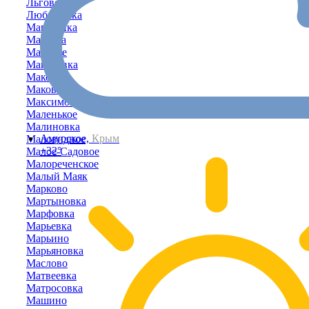
Льговское
Любимовка
Магазинка
Мазанка
Майское
Макаровка
Маковка
Маковское
Максимовка
Маленькое
Малиновка
Амурское,
Крым
Маловидное
+32°
Малое-Садовое
Малореченское
Малый Маяк
Марково
Мартыновка
Марфовка
Марьевка
Марьино
Марьяновка
Маслово
Матвеевка
Матросовка
Машино