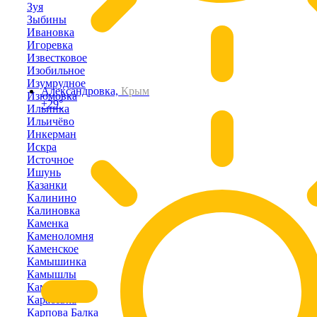
Зуя
Зыбины
Ивановка
Игоревка
Известковое
Изобильное
Изумрудное
Александровка,
Крым
Изюмовка
+29°
Ильинка
Ильичёво
Инкерман
Искра
Источное
Ишунь
Казанки
Калинино
Калиновка
Каменка
Каменоломня
Каменское
Камышинка
Камышлы
Камышное
Карасёвка
Карпова Балка