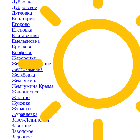
Дубровка
Дубровское
Дятловка
Евпатория
Егорово
Еленовка
Елизаветово
Емельяновка
Ермаково
Ерофеево
Жаворонки
Железнодорожное
Желтокаменка
Желябовка
Жемчужина
Жемчужина Крыма
Живописное
Жилино
Жуковка
Журавки
Журавлёвка
Завет-Ленинский
Заветное
Заводское
Задорное