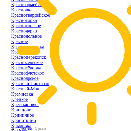
Красноармейское
Красновка
Красногвардейское
Красногорка
Красногорское
Краснодарка
Краснодольное
Красное
Краснознаменка
Краснолесье
Красноперекопск
Красносельское
Красносёловка
Краснофлотское
Красноярское
Красный Партизан
Красный-Мак
Кремневка
Крепкое
Крестьяновка
Кривцово
Криничное
Кропоткино
Крыловка
Алупка,
Крым
Крымка