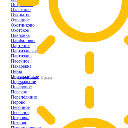
Островское
Отважное
Открытое
Отрадное
Охотниково
Охотское
Павловка
Панфиловка
Партенит
Партизанское
Партизаны
Пасечное
Пахаревка
Пены
Первомайское
Антоновка,
Крым
Перевальное
+30°
Передовое
Перекоп
Перепёлкино
Перово
Песочное
Песчаное
Петровка
Петрово
Петропавловка