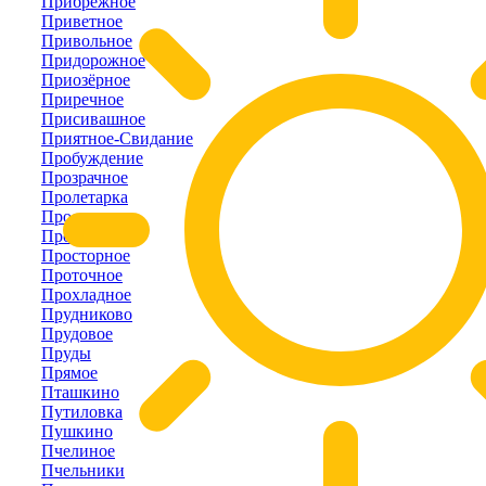
Прибрежное
Приветное
Привольное
Придорожное
Приозёрное
Приречное
Присивашное
Приятное-Свидание
Пробуждение
Прозрачное
Пролетарка
Пролом
Пролётное
Просторное
Проточное
Прохладное
Прудниково
Прудовое
Пруды
Прямое
Пташкино
Путиловка
Пушкино
Пчелиное
Пчельники