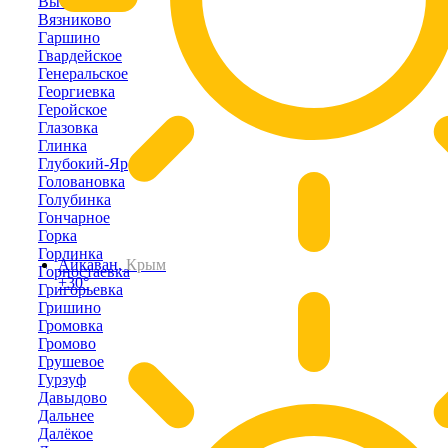
Высокое
Вязниково
Гаршино
Гвардейское
Генеральское
Георгиевка
Геройское
Глазовка
Глинка
Глубокий-Яр
Головановка
Голубинка
Гончарное
Горка
Горлинка
Айкаван,
Крым
Горностаевка
+30°
Григорьевка
Гришино
Громовка
Громово
Грушевое
Гурзуф
Давыдово
Дальнее
Далёкое