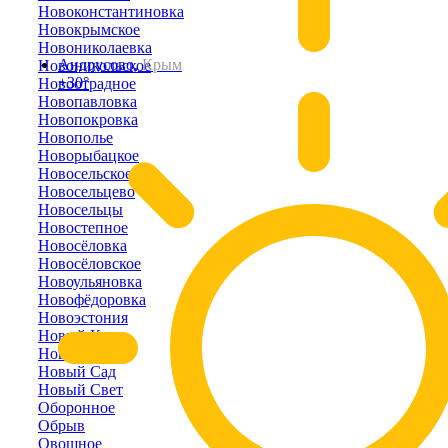
Новоконстантиновка
Новокрымское
Новониколаевка
Андрусово,
Крым
Новоникольское
+30°
Новоотрадное
Новопавловка
Новопокровка
Новополье
Новорыбацкое
Новосельское
Новосельцево
Новосельцы
Новостепное
Новосёловка
Новосёловское
Новоульяновка
Новофёдоровка
Новоэстония
Новый Кояш
Новый Мир
Новый Сад
Новый Свет
Оборонное
Обрыв
Овощное