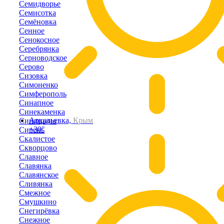
Семидворье
Семисотка
Семёновка
Сенное
Сенокосное
Серебрянка
Серноводское
Серово
Сизовка
Симоненко
Симферополь
Синапное
Синекаменка
Аркадьевка,
Крым
Синицыно
+30°
Сирень
Скалистое
Скворцово
Славное
Славянка
Славянское
Сливянка
Смежное
Смушкино
Снегирёвка
Снежное