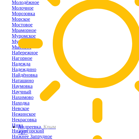
Молодёжное
Молочное
Морозовка
Морское
Мостовое
Мраморное
Муромское
Мускатное
Мысовое
Набережное
Нагорное
Надежда
Надеждино
Найдёновка
Наташино
Наумовка
Научный
Нахимово
Находка
Невское
Нежинское
Некрасовка
Нива
Андреевка,
Крым
Нижнегорский
+27°
Нижнее Запрудное