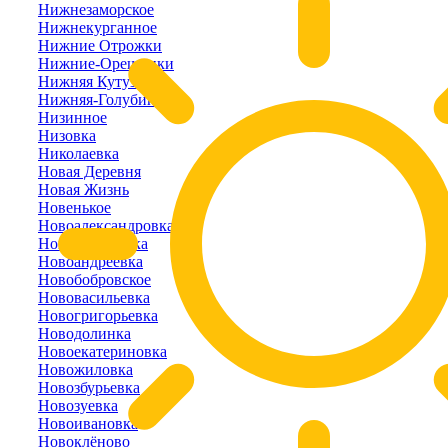
Нижнезаморское
Нижнекурганное
Нижние Отрожки
Нижние-Орешники
Нижняя Кутузовка
Нижняя-Голубинка
Низинное
Низовка
Николаевка
Новая Деревня
Новая Жизнь
Новенькое
Новоалександровка
Новоалексеевка
Новоандреевка
Новобобровское
Нововасильевка
Новогригорьевка
Новодолинка
Новоекатериновка
Новожиловка
Новозбурьевка
Новозуевка
Новоивановка
Новоклёново