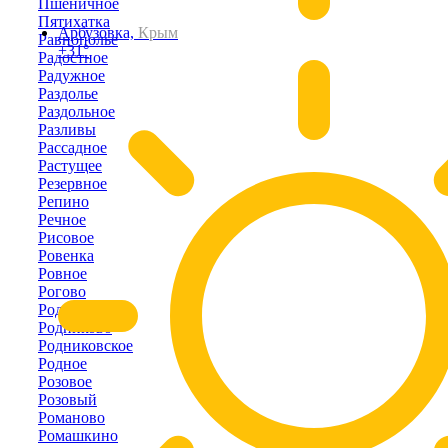
Пшеничное
Пятихатка
Арбузовка,
Крым
Равнополье
+31°
Радостное
Радужное
Раздолье
Раздольное
Разливы
Рассадное
Растущее
Резервное
Репино
Речное
Рисовое
Ровенка
Ровное
Рогово
Родники
Родниково
Родниковское
Родное
Розовое
Розовый
Романово
Ромашкино