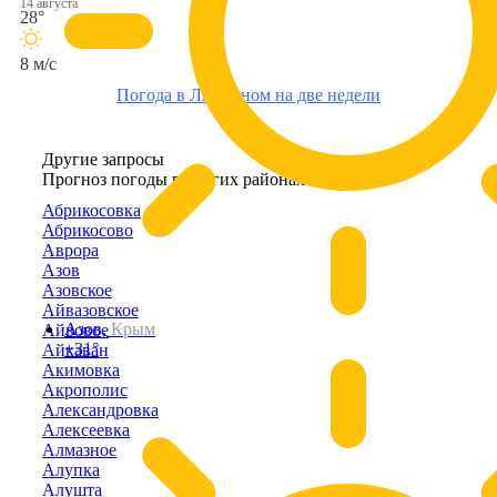
14 августа
28°
8 м/с
Погода в Лиманном на две недели
Другие запросы
Прогноз погоды в других районах Крыма
Абрикосовка
Абрикосово
Аврора
Азов
Азовское
Айвазовское
Азов,
Крым
Айвовое
+31°
Айкаван
Акимовка
Акрополис
Александровка
Алексеевка
Алмазное
Алупка
Алушта