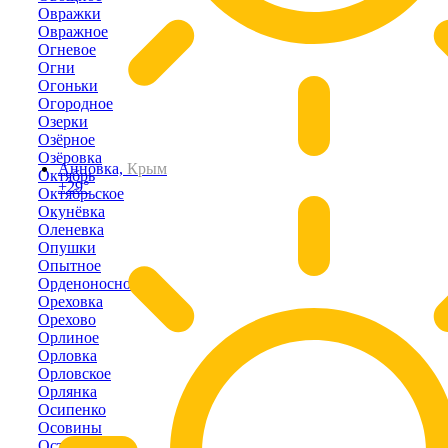
Овражки
Овражное
Огневое
Огни
Огоньки
Огородное
Озерки
Озёрное
Озёровка
Анновка,
Крым
Октябрь
+29°
Октябрьское
Окунёвка
Оленевка
Опушки
Опытное
Орденоносное
Ореховка
Орехово
Орлиное
Орловка
Орловское
Орлянка
Осипенко
Осовины
Останино