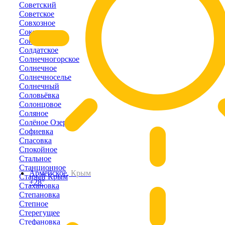
Советский
Советское
Совхозное
Соколиное
Соколы
Солдатское
Солнечногорское
Солнечное
Солнечноселье
Солнечный
Соловьёвка
Солонцовое
Соляное
Солёное Озеро
Софиевка
Спасовка
Спокойное
Стальное
Станционное
Армейское,
Крым
Старый Крым
+28°
Стахановка
Степановка
Степное
Стерегущее
Стефановка