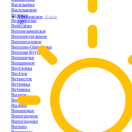
Васильевка
Васильковое
Великое
Айвазовское,
Крым
Великоселье
+27°
Вересаево
Верхнезаморское
Верхнекурганное
Верхнесадовое
Верхние-Орешники
Верхняя Кутузовка
Верхоречье
Вершинное
Весёловка
Весёлое
Ветвистое
Ветровка
Ветрянка
Видное
Викторовка
Вилино
Винницкое
Виноградное
Виноградово
Витино
Вишенное