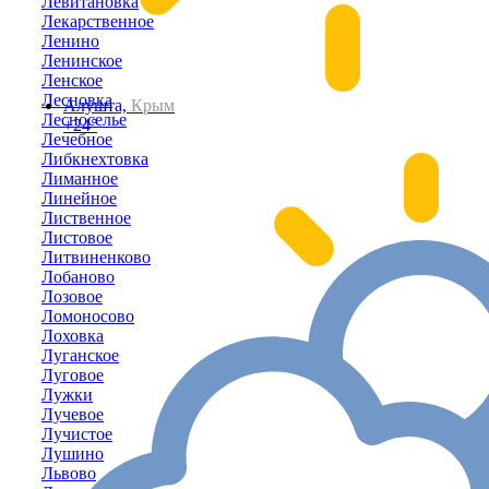
Левитановка
Лекарственное
Ленино
Ленинское
Ленское
Лесновка
Алушта,
Крым
Лесноселье
+24°
Лечебное
Либкнехтовка
Лиманное
Линейное
Лиственное
Листовое
Литвиненково
Лобаново
Лозовое
Ломоносово
Лоховка
Луганское
Луговое
Лужки
Лучевое
Лучистое
Лушино
Львово