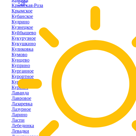
+28°
Крымская-Роза
Крымское
Кубанское
Кудрино
Кузнецкое
Куйбышево
Кукурузное
Кукушкино
Куликовка
Кумово
Кунцево
Куприно
Курганное
Курортное
Курпаты
Курское
Лаванда
Лавровое
Лазаревка
Лазурное
Ларино
Ласпи
Лебединка
Левадки