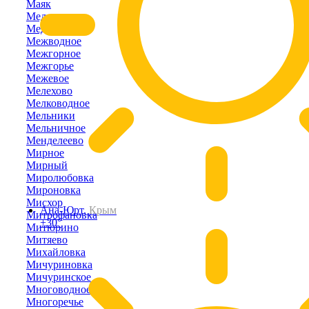
Маяк
Медведевка
Медведево
Межводное
Межгорное
Межгорье
Межевое
Мелехово
Мелководное
Мельники
Мельничное
Менделеево
Мирное
Мирный
Миролюбовка
Мироновка
Мисхор
Ана-Юрт,
Крым
Митрофановка
+30°
Митюрино
Митяево
Михайловка
Мичуриновка
Мичуринское
Многоводное
Многоречье