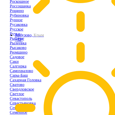
Роскошное
Россошанка
Рощино
Рубиновка
Рунное
Русаковка
Русское
Ручьи
Арбузово,
Крым
Рыбачье
+32°
Рылеевка
Рысаково
Рюмшино
Садовое
Саки
Салгирка
Самохвалово
Сары-Баш
Сахарная Головка
Сватово
Свердловское
Светлое
Севастополь
Севастьяновка
Северное
Семенное