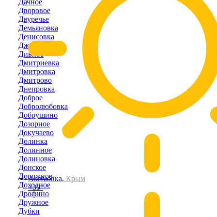
Дачное
Дворовое
Двуречье
Демьяновка
Денисовка
Джанкой
Дивное
Дмитриевка
Дмитровка
Дмитрово
Днепровка
Доброе
Добролюбовка
Добрушино
Дозорное
Докучаево
Долинка
Долинное
Долиновка
Донское
Дорожное
Акимовка,
Крым
Доходное
+30°
Дрофино
Дружное
Дубки