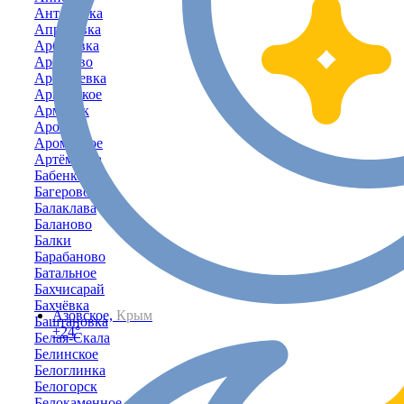
Антоновка
Апрелевка
Арбузовка
Арбузово
Аркадьевка
Армейское
Армянск
Аромат
Ароматное
Артёмовка
Бабенково
Багерово
Балаклава
Баланово
Балки
Барабаново
Батальное
Бахчисарай
Бахчёвка
Азовское,
Крым
Баштановка
+24°
Белая-Скала
Белинское
Белоглинка
Белогорск
Белокаменное