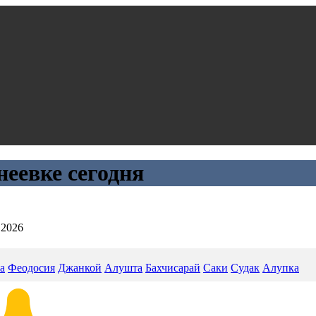
неевке сегодня
.2026
а
Феодосия
Джанкой
Алушта
Бахчисарай
Саки
Судак
Алупка