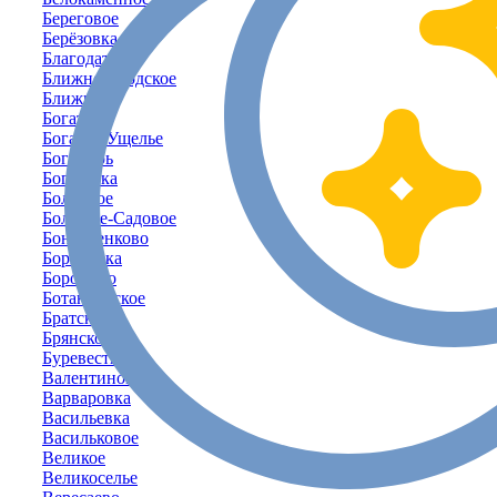
Береговое
Берёзовка
Благодатное
Ближнегородское
Ближнее
Богатое
Богатое-Ущелье
Богатырь
Богачёвка
Болотное
Большое-Садовое
Бондаренково
Борисовка
Бородино
Ботаническое
Братское
Брянское
Буревестник
Валентиново
Варваровка
Васильевка
Васильковое
Великое
Великоселье