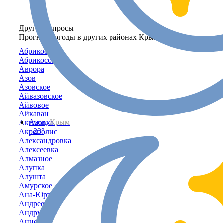
Другие запросы
Прогноз погоды в других районах Крыма
Абрикосовка
Абрикосово
Аврора
Азов
Азовское
Айвазовское
Айвовое
Айкаван
Азов,
Крым
Акимовка
+23°
Акрополис
Александровка
Алексеевка
Алмазное
Алупка
Алушта
Амурское
Ана-Юрт
Андреевка
Андрусово
Анновка