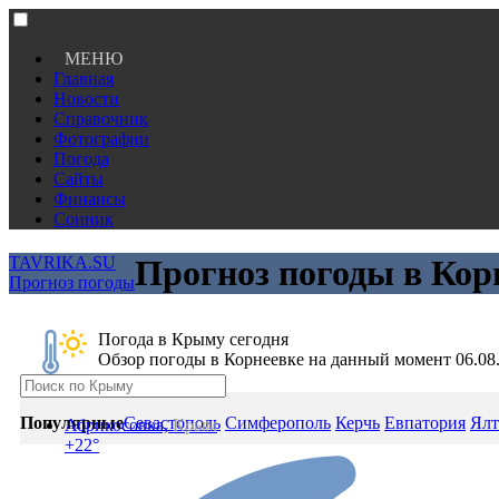
МЕНЮ
Главная
Новости
Справочник
Фотографии
Погода
Сайты
Финансы
Сонник
TAVRIKA.SU
Прогноз погоды в Кор
Прогноз погоды
Погода в Крыму сегодня
Обзор погоды в Корнеевке на данный момент 06.08
Популярные
Севастополь
Симферополь
Керчь
Евпатория
Ялт
Абрикосовка,
Крым
+22°