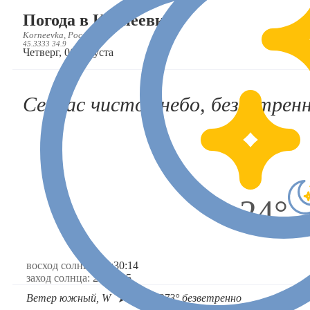
Погода в Корнеевке
Korneevka, Россия, RU
45.3333 34.9
Четверг, 06 августа
Сейчас чистое небо, безветренн
24°
восход солнца:
05:30:14
заход солнца:
20:02:25
Ветер южный, W
1 м/с, 273°,
безветренно
➤