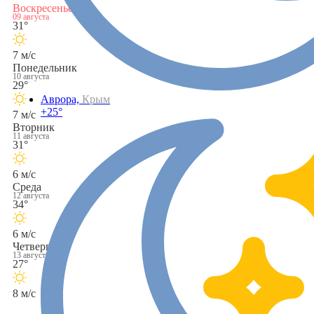
Воскресенье
09 августа
31°
7 м/с
Понедельник
10 августа
29°
Аврора,
Крым
+25°
7 м/с
Вторник
11 августа
31°
6 м/с
Среда
12 августа
34°
6 м/с
Четверг
13 августа
27°
8 м/с