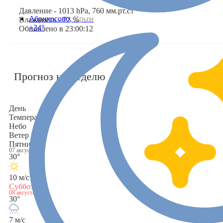
Давление - 1013 hPa, 760 мм.рт.ст
Абрикосово,
Крым
Влажность - 72 %
+24°
Обновлено в 23:00:12
Прогноз на неделю
День
Температура
Небо
Ветер
Пятница
07 августа
30°
10 м/с
Суббота
08 августа
30°
7 м/с