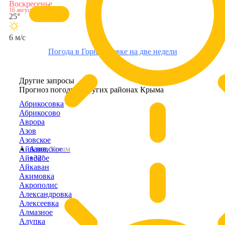
Воскресенье
16 августа
25°
6 м/с
Погода в Горностаевке на две недели
Другие запросы
Прогноз погоды в других районах Крыма
Абрикосовка
Абрикосово
Аврора
Азов
Азовское
Айвазовское
Азов,
Крым
Айвовое
+32°
Айкаван
Акимовка
Акрополис
Александровка
Алексеевка
Алмазное
Алупка