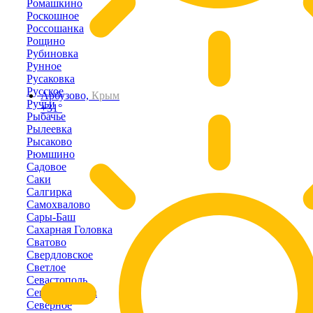
Ромашкино
Роскошное
Россошанка
Рощино
Рубиновка
Рунное
Русаковка
Русское
Арбузово,
Крым
Ручьи
+31°
Рыбачье
Рылеевка
Рысаково
Рюмшино
Садовое
Саки
Салгирка
Самохвалово
Сары-Баш
Сахарная Головка
Сватово
Свердловское
Светлое
Севастополь
Севастьяновка
Северное