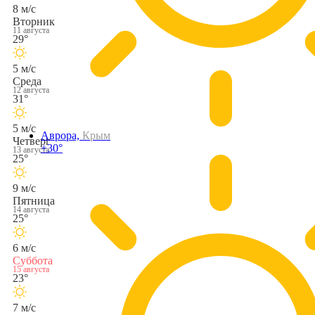
8 м/с
Вторник
11 августа
29°
5 м/с
Среда
12 августа
31°
5 м/с
Аврора,
Крым
Четверг
+30°
13 августа
25°
9 м/с
Пятница
14 августа
25°
6 м/с
Суббота
15 августа
23°
7 м/с