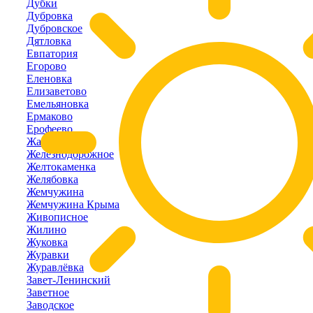
Дубки
Дубровка
Дубровское
Дятловка
Евпатория
Егорово
Еленовка
Елизаветово
Емельяновка
Ермаково
Ерофеево
Жаворонки
Железнодорожное
Желтокаменка
Желябовка
Жемчужина
Жемчужина Крыма
Живописное
Жилино
Жуковка
Журавки
Журавлёвка
Завет-Ленинский
Заветное
Заводское