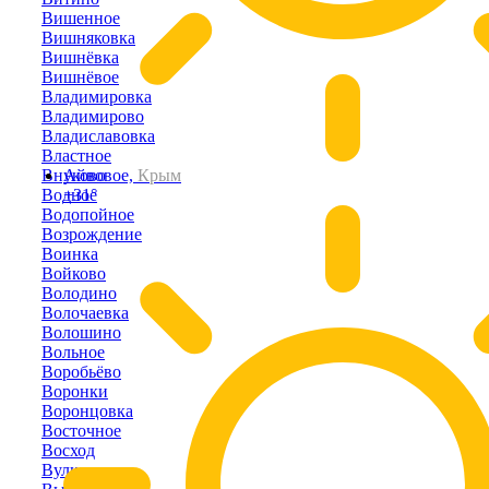
Вишенное
Вишняковка
Вишнёвка
Вишнёвое
Владимировка
Владимирово
Владиславовка
Властное
Внуково
Айвовое,
Крым
Водное
+31°
Водопойное
Возрождение
Воинка
Войково
Володино
Волочаевка
Волошино
Вольное
Воробьёво
Воронки
Воронцовка
Восточное
Восход
Вулкановка