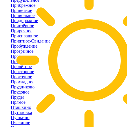
Предущельное
Прибрежное
Приветное
Привольное
Придорожное
Приозёрное
Приречное
Присивашное
Приятное-Свидание
Пробуждение
Прозрачное
Пролетарка
Пролом
Пролётное
Просторное
Проточное
Прохладное
Прудниково
Прудовое
Пруды
Прямое
Пташкино
Путиловка
Пушкино
Пчелиное