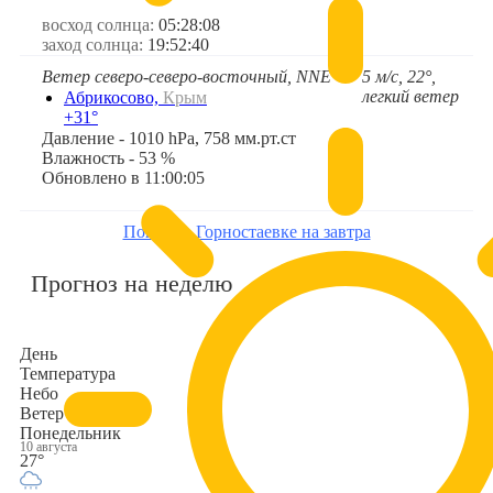
восход солнца:
05:28:08
заход солнца:
19:52:40
Ветер северо-северо-восточный, NNE
5 м/с, 22°,
➤
легкий ветер
Абрикосово,
Крым
+31°
Давление - 1010 hPa, 758 мм.рт.ст
Влажность - 53 %
Обновлено в 11:00:05
Погода в Горностаевке на завтра
Прогноз на неделю
День
Температура
Небо
Ветер
Понедельник
10 августа
27°