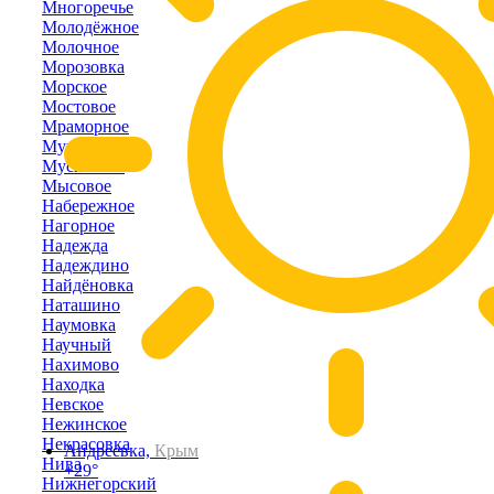
Многоречье
Молодёжное
Молочное
Морозовка
Морское
Мостовое
Мраморное
Муромское
Мускатное
Мысовое
Набережное
Нагорное
Надежда
Надеждино
Найдёновка
Наташино
Наумовка
Научный
Нахимово
Находка
Невское
Нежинское
Некрасовка
Андреевка,
Крым
Нива
+29°
Нижнегорский