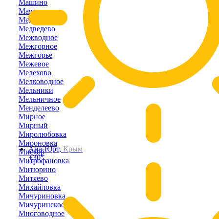
Машино
Маяк
Медведевка
Медведево
Межводное
Межгорное
Межгорье
Межевое
Мелехово
Мелководное
Мельники
Мельничное
Менделеево
Мирное
Мирный
Миролюбовка
Мироновка
Ана-Юрт,
Крым
Мисхор
+30°
Митрофановка
Митюрино
Митяево
Михайловка
Мичуриновка
Мичуринское
Многоводное