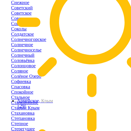
Снежное
Советский
Советское
Совхозное
Соколиное
Соколы
Солдатское
Солнечногорское
Солнечное
Солнечноселье
Солнечный
Соловьёвка
Солонцовое
Соляное
Солёное Озеро
Софиевка
Спасовка
Спокойное
Стальное
Армейское,
Крым
Станционное
+29°
Старый Крым
Стахановка
Степановка
Степное
Стерегущее