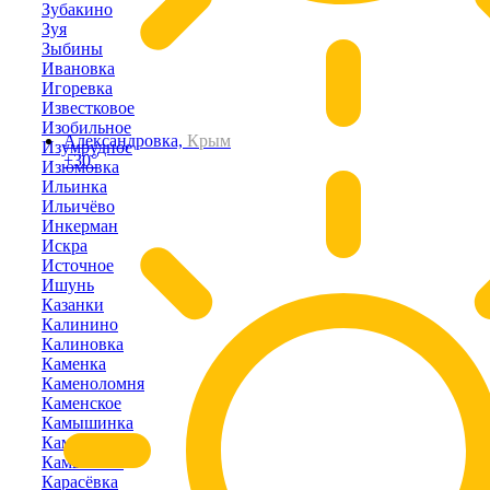
Зубакино
Зуя
Зыбины
Ивановка
Игоревка
Известковое
Изобильное
Александровка,
Крым
Изумрудное
+30°
Изюмовка
Ильинка
Ильичёво
Инкерман
Искра
Источное
Ишунь
Казанки
Калинино
Калиновка
Каменка
Каменоломня
Каменское
Камышинка
Камышлы
Камышное
Карасёвка