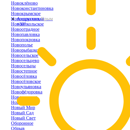
Новоклёново
Новоконстантиновка
Новокрымское
Новониколаевка
Андрусово,
Крым
Новоникольское
+30°
Новоотрадное
Новопавловка
Новопокровка
Новополье
Новорыбацкое
Новосельское
Новосельцево
Новосельцы
Новостепное
Новосёловка
Новосёловское
Новоульяновка
Новофёдоровка
Новоэстония
Новый Кояш
Новый Мир
Новый Сад
Новый Свет
Оборонное
Обрыв