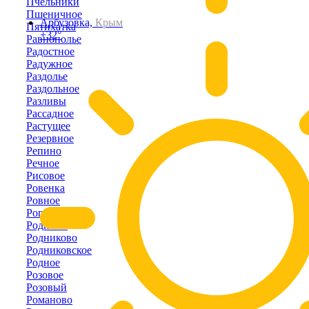
Пчельники
Пшеничное
Арбузовка,
Крым
Пятихатка
+32°
Равнополье
Радостное
Радужное
Раздолье
Раздольное
Разливы
Рассадное
Растущее
Резервное
Репино
Речное
Рисовое
Ровенка
Ровное
Рогово
Родники
Родниково
Родниковское
Родное
Розовое
Розовый
Романово