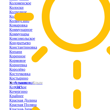
Коломенское
Колоски
Колхозное
Кольцово
Кольчугино
Комаровка
Коммунарное
Коммунары
Комсомольское
Кондратьево
Константиновка
Копани
Коренное
Кормовое
Корнеевка
Королёво
Косточковка
Костырино
Котельниково
Алмазное,
Крым
Котовское
+31°
Кочергино
Крайнее
Красная Долина
Красная Поляна
Красная-Заря