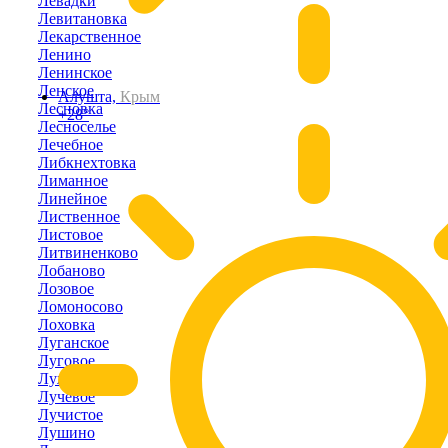
Левадки
Левитановка
Лекарственное
Ленино
Ленинское
Ленское
Алушта,
Крым
Лесновка
+28°
Лесноселье
Лечебное
Либкнехтовка
Лиманное
Линейное
Лиственное
Листовое
Литвиненково
Лобаново
Лозовое
Ломоносово
Лоховка
Луганское
Луговое
Лужки
Лучевое
Лучистое
Лушино