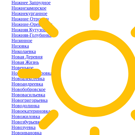
Нижнее Запрудное
Нижнезаморское
Нижнекурганное
Нижние Отрожки
Нижние-Орешники
Нижняя Кутузовка
Нижняя-Голубинка
Низинное
Низовка
Николаевка
Новая Деревня
Новая Жизнь
Новенькое
Новоалександровка
Новоалексеевка
Новоандреевка
Новобобровское
Нововасильевка
Новогригорьевка
Новодолинка
Новоекатериновка
Новожиловка
Новозбурьевка
Новозуевка
Новоивановка