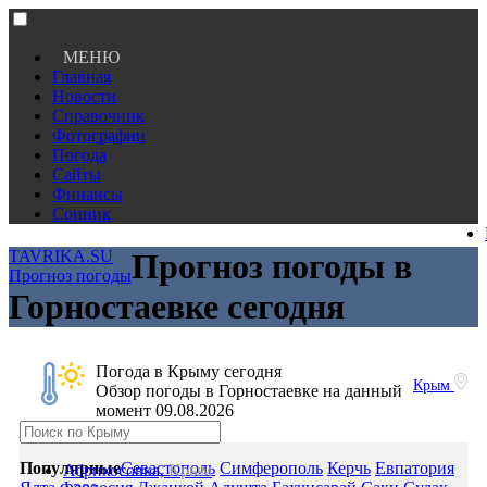
МЕНЮ
Главная
Новости
Справочник
Фотографии
Погода
Сайты
Финансы
Сонник
TAVRIKA.SU
Прогноз погоды в
Прогноз погоды
Горностаевке сегодня
Погода в Крыму сегодня
Крым
Обзор погоды в Горностаевке на данный
момент 09.08.2026
Популярные
Севастополь
Симферополь
Керчь
Евпатория
Абрикосовка,
Крым