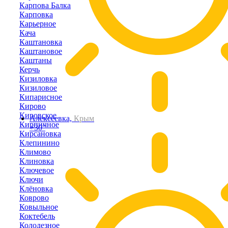
Карпова Балка
Карповка
Карьерное
Кача
Каштановка
Каштановое
Каштаны
Керчь
Кизиловка
Кизиловое
Кипарисное
Кирово
Кировское
Алексеевка,
Крым
Кирпичное
+30°
Кирсановка
Клепинино
Климово
Клиновка
Ключевое
Ключи
Клёновка
Коврово
Ковыльное
Коктебель
Колодезное