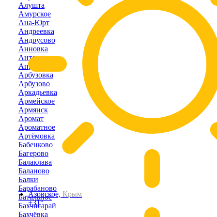
Алушта
Амурское
Ана-Юрт
Андреевка
Андрусово
Анновка
Антоновка
Апрелевка
Арбузовка
Арбузово
Аркадьевка
Армейское
Армянск
Аромат
Ароматное
Артёмовка
Бабенково
Багерово
Балаклава
Баланово
Балки
Барабаново
Азовское,
Крым
Батальное
+31°
Бахчисарай
Бахчёвка