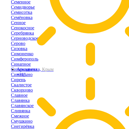
Семенное
Семидворье
Семисотка
Семёновка
Сенное
Сенокосное
Серебрянка
Серноводское
Серово
Сизовка
Симоненко
Симферополь
Синапное
Синекаменка
Аркадьевка,
Крым
Синицыно
+31°
Сирень
Скалистое
Скворцово
Славное
Славянка
Славянское
Сливянка
Смежное
Смушкино
Снегирёвка