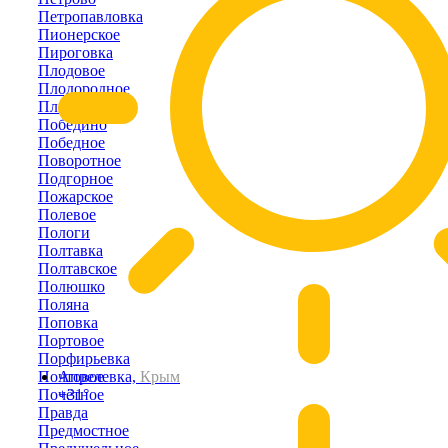
Петропавловка
Пионерское
Пироговка
Плодовое
Плодородное
Плотинное
Победино
Победное
Поворотное
Подгорное
Пожарское
Полевое
Пологи
Полтавка
Полтавское
Полюшко
Поляна
Поповка
Портовое
Порфирьевка
Почтовое
Апрелевка,
Крым
Почётное
+31°
Правда
Предмостное