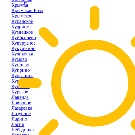
+30°
Крымка
Крымская-Роза
Крымское
Кубанское
Кудрино
Кузнецкое
Куйбышево
Кукурузное
Кукушкино
Куликовка
Кумово
Кунцево
Куприно
Курганное
Курортное
Курпаты
Курское
Лаванда
Лавровое
Лазаревка
Лазурное
Ларино
Ласпи
Лебединка