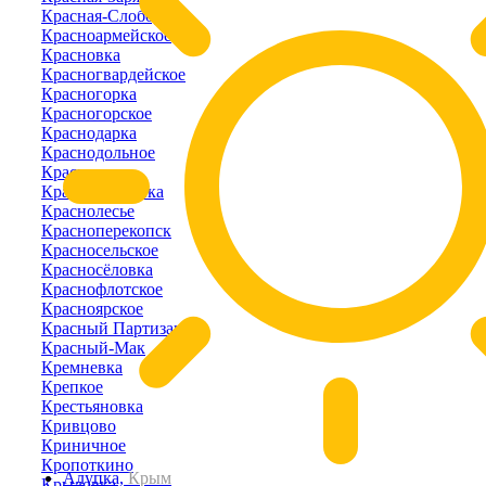
Красная-Слобода
Красноармейское
Красновка
Красногвардейское
Красногорка
Красногорское
Краснодарка
Краснодольное
Красное
Краснознаменка
Краснолесье
Красноперекопск
Красносельское
Красносёловка
Краснофлотское
Красноярское
Красный Партизан
Красный-Мак
Кремневка
Крепкое
Крестьяновка
Кривцово
Криничное
Кропоткино
Алупка,
Крым
Крыловка