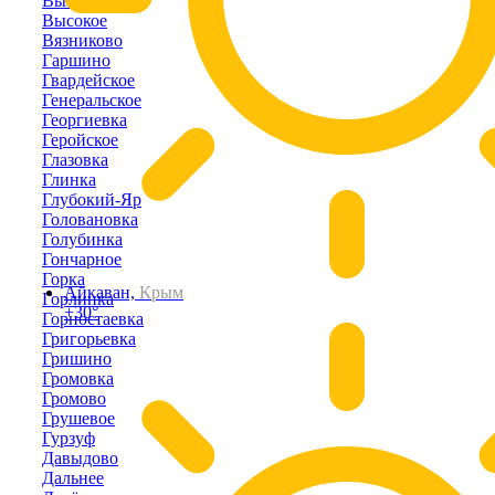
Выпасное
Высокое
Вязниково
Гаршино
Гвардейское
Генеральское
Георгиевка
Геройское
Глазовка
Глинка
Глубокий-Яр
Головановка
Голубинка
Гончарное
Горка
Айкаван,
Крым
Горлинка
+30°
Горностаевка
Григорьевка
Гришино
Громовка
Громово
Грушевое
Гурзуф
Давыдово
Дальнее