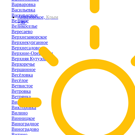
Варваровка
Васильевка
Васильковое
Айвазовское,
Крым
Великое
+30°
Великоселье
Вересаево
Верхнезаморское
Верхнекурганное
Верхнесадовое
Верхние-Орешники
Верхняя Кутузовка
Верхоречье
Вершинное
Весёловка
Весёлое
Ветвистое
Ветровка
Ветрянка
Видное
Викторовка
Вилино
Винницкое
Виноградное
Виноградово
Витино