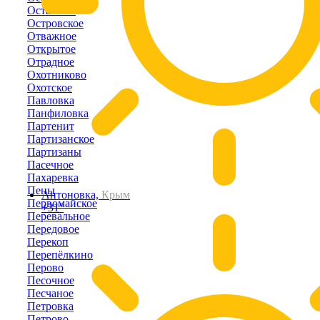
Останино
Островское
Отважное
Открытое
Отрадное
Охотниково
Охотское
Павловка
Панфиловка
Партенит
Партизанское
Партизаны
Пасечное
Пахаревка
Пены
Антоновка,
Крым
Первомайское
+31°
Перевальное
Передовое
Перекоп
Перепёлкино
Перово
Песочное
Песчаное
Петровка
Петрово