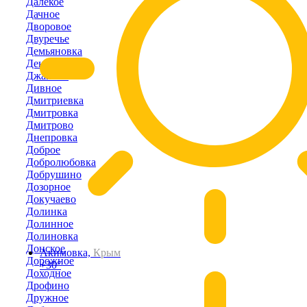
Далёкое
Дачное
Дворовое
Двуречье
Демьяновка
Денисовка
Джанкой
Дивное
Дмитриевка
Дмитровка
Дмитрово
Днепровка
Доброе
Добролюбовка
Добрушино
Дозорное
Докучаево
Долинка
Долинное
Долиновка
Донское
Акимовка,
Крым
Дорожное
+30°
Доходное
Дрофино
Дружное