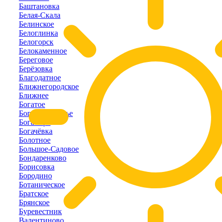
Баштановка
Белая-Скала
Белинское
Белоглинка
Белогорск
Белокаменное
Береговое
Берёзовка
Благодатное
Ближнегородское
Ближнее
Богатое
Богатое-Ущелье
Богатырь
Богачёвка
Болотное
Большое-Садовое
Бондаренково
Борисовка
Бородино
Ботаническое
Братское
Брянское
Буревестник
Валентиново