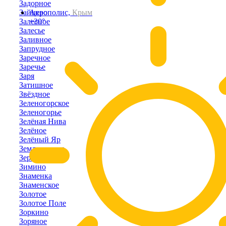
Задорное
Зайцево
Акрополис,
Крым
Залесное
+30°
Залесье
Заливное
Запрудное
Заречное
Заречье
Заря
Затишное
Звёздное
Зеленогорское
Зеленогорье
Зелёная Нива
Зелёное
Зелёный Яр
Земляничное
Зерновое
Зимино
Знаменка
Знаменское
Золотое
Золотое Поле
Зоркино
Зоряное