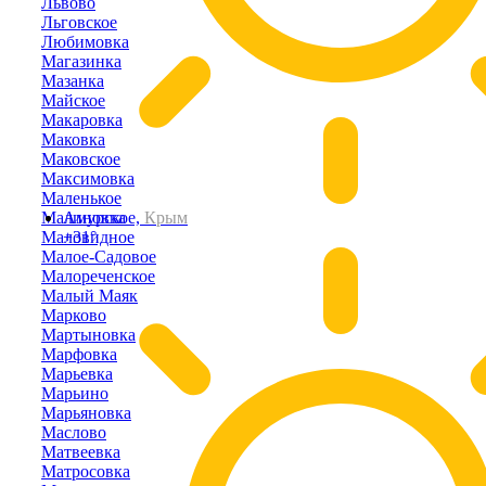
Львово
Льговское
Любимовка
Магазинка
Мазанка
Майское
Макаровка
Маковка
Маковское
Максимовка
Маленькое
Малиновка
Амурское,
Крым
Маловидное
+31°
Малое-Садовое
Малореченское
Малый Маяк
Марково
Мартыновка
Марфовка
Марьевка
Марьино
Марьяновка
Маслово
Матвеевка
Матросовка