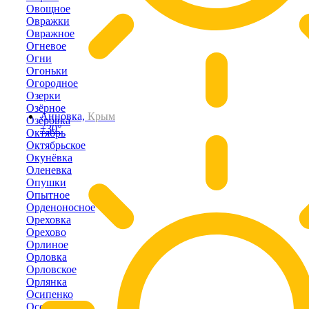
Овощное
Овражки
Овражное
Огневое
Огни
Огоньки
Огородное
Озерки
Озёрное
Анновка,
Крым
Озёровка
+30°
Октябрь
Октябрьское
Окунёвка
Оленевка
Опушки
Опытное
Орденоносное
Ореховка
Орехово
Орлиное
Орловка
Орловское
Орлянка
Осипенко
Осовины