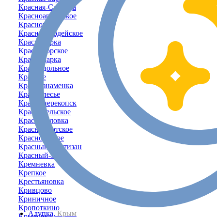
Красная-Слобода
Красноармейское
Красновка
Красногвардейское
Красногорка
Красногорское
Краснодарка
Краснодольное
Красное
Краснознаменка
Краснолесье
Красноперекопск
Красносельское
Красносёловка
Краснофлотское
Красноярское
Красный Партизан
Красный-Мак
Кремневка
Крепкое
Крестьяновка
Кривцово
Криничное
Кропоткино
Алупка,
Крым
Крыловка