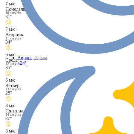
7 м/с
Понедельник
10 августа
31°
7 м/с
Вторник
11 августа
34°
6 м/с
Аврора,
Крым
Среда
+24°
12 августа
35°
6 м/с
Четверг
13 августа
28°
8 м/с
Пятница
14 августа
27°
8 м/с