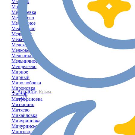
Машино
Маяк
Медведевка
Медведево
Межводное
Межгорное
Межгорье
Межевое
Мелехово
Мелководное
Мельники
Мельничное
Менделеево
Мирное
Мирный
Миролюбовка
Мироновка
Ана-Юрт,
Крым
Мисхор
+21°
Митрофановка
Митюрино
Митяево
Михайловка
Мичуриновка
Мичуринское
Многоводное