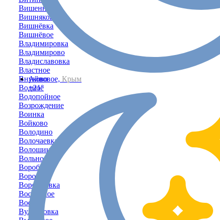
Вишенное
Вишняковка
Вишнёвка
Вишнёвое
Владимировка
Владимирово
Владиславовка
Властное
Внуково
Айвовое,
Крым
Водное
+21°
Водопойное
Возрождение
Воинка
Войково
Володино
Волочаевка
Волошино
Вольное
Воробьёво
Воронки
Воронцовка
Восточное
Восход
Вулкановка