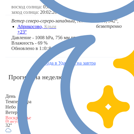
восход солнца:
05:34:35
заход солнца:
20:02:26
Ветер северо-сереро-западный, NNW
1 м/с, 342°,
➤
безветренно
Абрикосово,
Крым
+23°
Давление - 1008 hPa, 756 мм.рт.ст
Влажность - 69 %
Обновлено в 1::0::8
Погода в Удачном на завтра
Прогноз на неделю
День
Температура
Небо
Ветер
Воскресенье
09 августа
32°