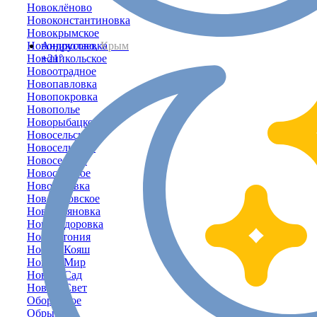
Новоклёново
Новоконстантиновка
Новокрымское
Новониколаевка
Андрусово,
Крым
Новоникольское
+21°
Новоотрадное
Новопавловка
Новопокровка
Новополье
Новорыбацкое
Новосельское
Новосельцево
Новосельцы
Новостепное
Новосёловка
Новосёловское
Новоульяновка
Новофёдоровка
Новоэстония
Новый Кояш
Новый Мир
Новый Сад
Новый Свет
Оборонное
Обрыв