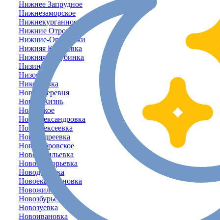
Нижнее Запрудное
Нижнезаморское
Нижнекурганное
Нижние Отрожки
Нижние-Орешники
Нижняя Кутузовка
Нижняя-Голубинка
Низинное
Низовка
Николаевка
Новая Деревня
Новая Жизнь
Новенькое
Новоалександровка
Новоалексеевка
Новоандреевка
Новобобровское
Нововасильевка
Новогригорьевка
Новодолинка
Новоекатериновка
Новожиловка
Новозбурьевка
Новозуевка
Новоивановка