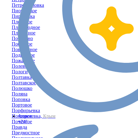
Петропавловка
Пионерское
Пироговка
Плодовое
Плодородное
Плотинное
Победино
Победное
Поворотное
Подгорное
Пожарское
Полевое
Пологи
Полтавка
Полтавское
Полюшко
Поляна
Поповка
Портовое
Порфирьевка
Почтовое
Апрелевка,
Крым
Почётное
+24°
Правда
Предмостное