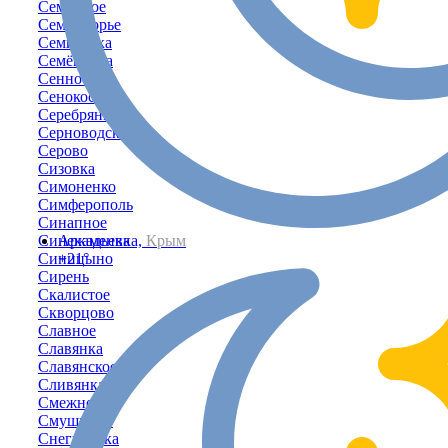
Семенное
Семидворье
Семисотка
Семёновка
Сенное
Сенокосное
Серебрянка
Серноводское
Серово
Сизовка
Симоненко
Симферополь
Синапное
Синекаменка
Аркадьевка,
Крым
Синицыно
+21°
Сирень
Скалистое
Скворцово
Славное
Славянка
Славянское
Сливянка
Смежное
Смушкино
Снегирёвка