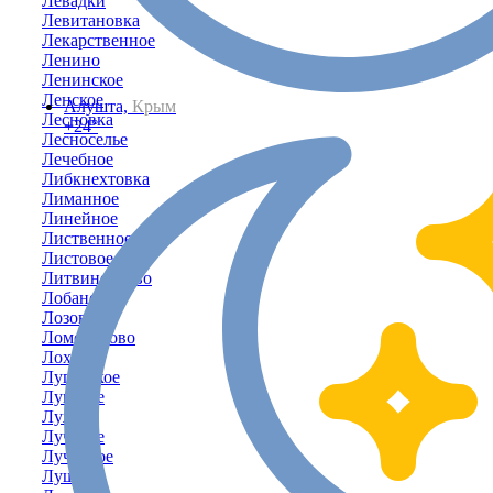
Левадки
Левитановка
Лекарственное
Ленино
Ленинское
Ленское
Алушта,
Крым
Лесновка
+24°
Лесноселье
Лечебное
Либкнехтовка
Лиманное
Линейное
Лиственное
Листовое
Литвиненково
Лобаново
Лозовое
Ломоносово
Лоховка
Луганское
Луговое
Лужки
Лучевое
Лучистое
Лушино