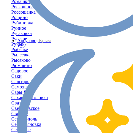
Ромашкино
Роскошное
Россошанка
Рощино
Рубиновка
Рунное
Русаковка
Русское
Арбузово,
Крым
Ручьи
+23°
Рыбачье
Рылеевка
Рысаково
Рюмшино
Садовое
Саки
Салгирка
Самохвалово
Сары-Баш
Сахарная Головка
Сватово
Свердловское
Светлое
Севастополь
Севастьяновка
Северное