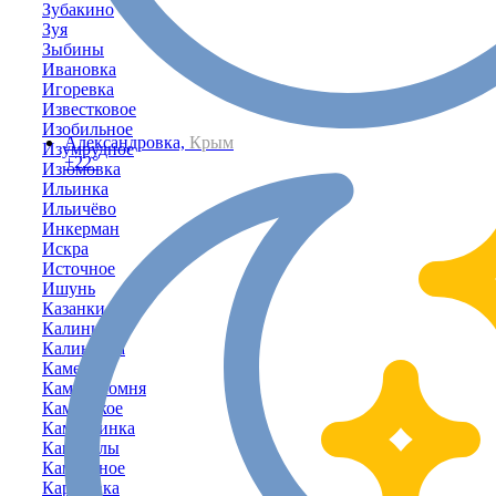
Зубакино
Зуя
Зыбины
Ивановка
Игоревка
Известковое
Изобильное
Александровка,
Крым
Изумрудное
+22°
Изюмовка
Ильинка
Ильичёво
Инкерман
Искра
Источное
Ишунь
Казанки
Калинино
Калиновка
Каменка
Каменоломня
Каменское
Камышинка
Камышлы
Камышное
Карасёвка