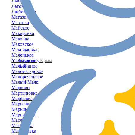
Львово
Льговское
Любимовка
Магазинка
Мазанка
Майское
Макаровка
Маковка
Маковское
Максимовка
Маленькое
Малиновка
Амурское,
Крым
Маловидное
+23°
Малое-Садовое
Малореченское
Малый Маяк
Марково
Мартыновка
Марфовка
Марьевка
Марьино
Марьяновка
Маслово
Матвеевка
Матросовка