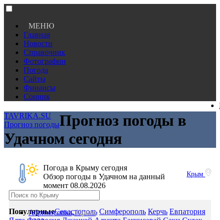
МЕНЮ
Главная
Новости
Справочник
Фотографии
Погода
Сайты
Финансы
Сонник
TAVRIKA.SU
Прогноз погоды в
Прогноз погоды
Удачном сегодня
Погода в Крыму сегодня
Крым
Обзор погоды в Удачном на данный
момент 08.08.2026
Популярные
Севастополь
Симферополь
Керчь
Евпатория
Абрикосовка,
Крым