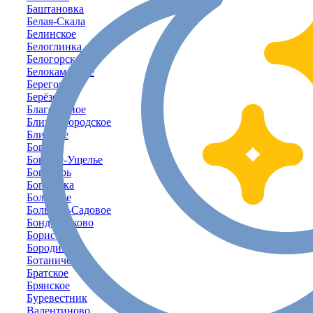
Баштановка
Белая-Скала
Белинское
Белоглинка
Белогорск
Белокаменное
Береговое
Берёзовка
Благодатное
Ближнегородское
Ближнее
Богатое
Богатое-Ущелье
Богатырь
Богачёвка
Болотное
Большое-Садовое
Бондаренково
Борисовка
Бородино
Ботаническое
Братское
Брянское
Буревестник
Валентиново