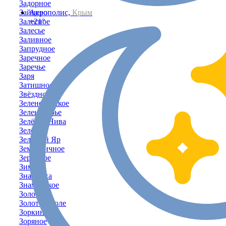
Задорное
Зайцево
Акрополис,
Крым
Залесное
+21°
Залесье
Заливное
Запрудное
Заречное
Заречье
Заря
Затишное
Звёздное
Зеленогорское
Зеленогорье
Зелёная Нива
Зелёное
Зелёный Яр
Земляничное
Зерновое
Зимино
Знаменка
Знаменское
Золотое
Золотое Поле
Зоркино
Зоряное