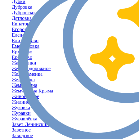
Дубки
Дубровка
Дубровское
Дятловка
Евпатория
Егорово
Еленовка
Елизаветово
Емельяновка
Ермаково
Ерофеево
Жаворонки
Железнодорожное
Желтокаменка
Желябовка
Жемчужина
Жемчужина Крыма
Живописное
Жилино
Жуковка
Журавки
Журавлёвка
Завет-Ленинский
Заветное
Заводское