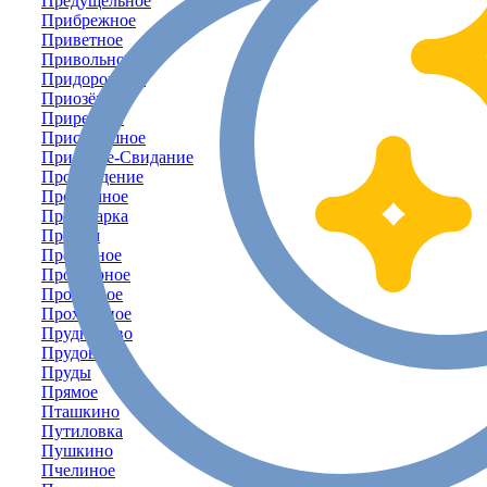
Предущельное
Прибрежное
Приветное
Привольное
Придорожное
Приозёрное
Приречное
Присивашное
Приятное-Свидание
Пробуждение
Прозрачное
Пролетарка
Пролом
Пролётное
Просторное
Проточное
Прохладное
Прудниково
Прудовое
Пруды
Прямое
Пташкино
Путиловка
Пушкино
Пчелиное