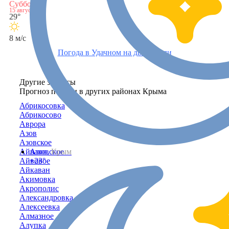
Суббота
15 августа
29°
8 м/с
Погода в Удачном на две недели
Другие запросы
Прогноз погоды в других районах Крыма
Абрикосовка
Абрикосово
Аврора
Азов
Азовское
Айвазовское
Азов,
Крым
Айвовое
+23°
Айкаван
Акимовка
Акрополис
Александровка
Алексеевка
Алмазное
Алупка