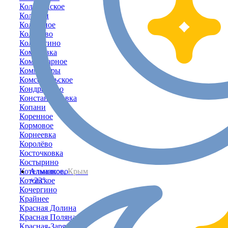
Коломенское
Колоски
Колхозное
Кольцово
Кольчугино
Комаровка
Коммунарное
Коммунары
Комсомольское
Кондратьево
Константиновка
Копани
Коренное
Кормовое
Корнеевка
Королёво
Косточковка
Костырино
Котельниково
Алмазное,
Крым
Котовское
+23°
Кочергино
Крайнее
Красная Долина
Красная Поляна
Красная-Заря