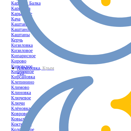
Карпова Балка
Карповка
Карьерное
Кача
Каштановка
Каштановое
Каштаны
Керчь
Кизиловка
Кизиловое
Кипарисное
Кирово
Кировское
Алексеевка,
Крым
Кирпичное
+22°
Кирсановка
Клепинино
Климово
Клиновка
Ключевое
Ключи
Клёновка
Коврово
Ковыльное
Коктебель
Колодезное