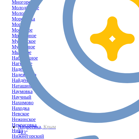
Многоречье
Молодёжное
Молочное
Морозовка
Морское
Мостовое
Мраморное
Муромское
Мускатное
Мысовое
Набережное
Нагорное
Надежда
Надеждино
Найдёновка
Наташино
Наумовка
Научный
Нахимово
Находка
Невское
Нежинское
Некрасовка
Андреевка,
Крым
Нива
+23°
Нижнегорский