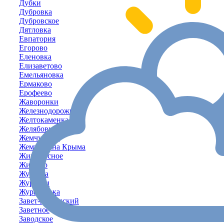
Дубки
Дубровка
Дубровское
Дятловка
Евпатория
Егорово
Еленовка
Елизаветово
Емельяновка
Ермаково
Ерофеево
Жаворонки
Железнодорожное
Желтокаменка
Желябовка
Жемчужина
Жемчужина Крыма
Живописное
Жилино
Жуковка
Журавки
Журавлёвка
Завет-Ленинский
Заветное
Заводское