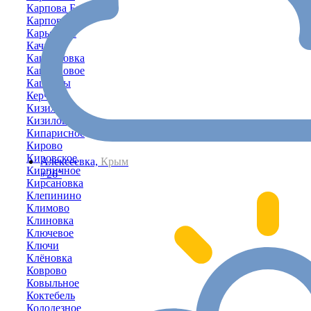
Карпова Балка
Карповка
Карьерное
Кача
Каштановка
Каштановое
Каштаны
Керчь
Кизиловка
Кизиловое
Кипарисное
Кирово
Кировское
Алексеевка,
Крым
Кирпичное
+26°
Кирсановка
Клепинино
Климово
Клиновка
Ключевое
Ключи
Клёновка
Коврово
Ковыльное
Коктебель
Колодезное