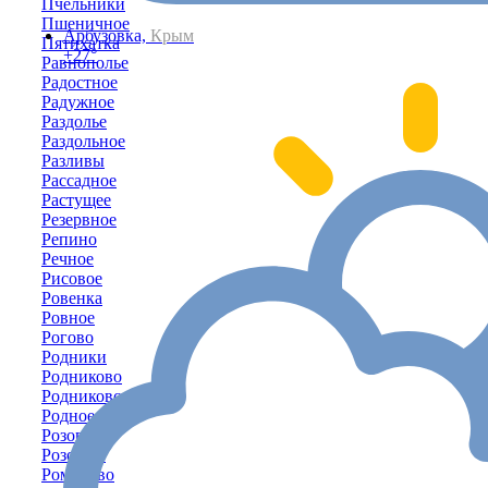
Пчельники
Пшеничное
Арбузовка,
Крым
Пятихатка
+27°
Равнополье
Радостное
Радужное
Раздолье
Раздольное
Разливы
Рассадное
Растущее
Резервное
Репино
Речное
Рисовое
Ровенка
Ровное
Рогово
Родники
Родниково
Родниковское
Родное
Розовое
Розовый
Романово