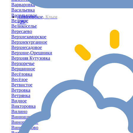
Варваровка
Васильевка
Васильковое
Айвазовское,
Крым
Великое
+25°
Великоселье
Вересаево
Верхнезаморское
Верхнекурганное
Верхнесадовое
Верхние-Орешники
Верхняя Кутузовка
Верхоречье
Вершинное
Весёловка
Весёлое
Ветвистое
Ветровка
Ветрянка
Видное
Викторовка
Вилино
Винницкое
Виноградное
Виноградово
Витино