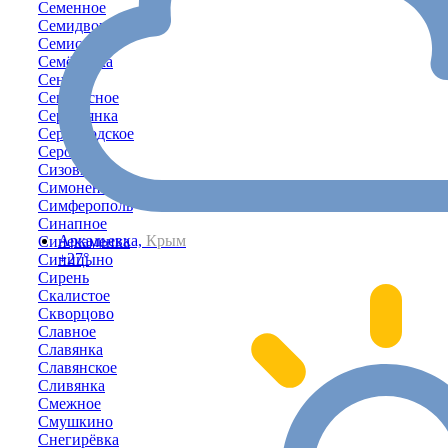
Семенное
Семидворье
Семисотка
Семёновка
Сенное
Сенокосное
Серебрянка
Серноводское
Серово
Сизовка
Симоненко
Симферополь
Синапное
Аркадьевка,
Крым
Синекаменка
+27°
Синицыно
Сирень
Скалистое
Скворцово
Славное
Славянка
Славянское
Сливянка
Смежное
Смушкино
Снегирёвка