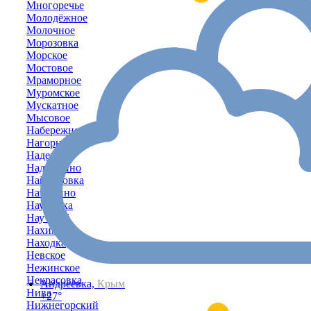
Многоречье
Молодёжное
Молочное
Морозовка
Морское
Мостовое
Мраморное
Муромское
Мускатное
Мысовое
Набережное
Нагорное
Надежда
Надеждино
Найдёновка
Наташино
Наумовка
Научный
Нахимово
Находка
Невское
Нежинское
Некрасовка
Андреевка,
Крым
Нива
+27°
Нижнегорский