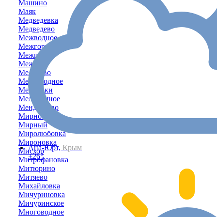
Машино
Маяк
Медведевка
Медведево
Межводное
Межгорное
Межгорье
Межевое
Мелехово
Мелководное
Мельники
Мельничное
Менделеево
Мирное
Мирный
Миролюбовка
Мироновка
Ана-Юрт,
Крым
Мисхор
+26°
Митрофановка
Митюрино
Митяево
Михайловка
Мичуриновка
Мичуринское
Многоводное