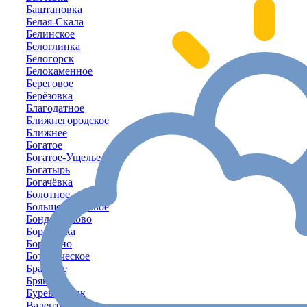
Баштановка
Белая-Скала
Белинское
Белоглинка
Белогорск
Белокаменное
Береговое
Берёзовка
Благодатное
Ближнегородское
Ближнее
Богатое
Богатое-Ущелье
Богатырь
Богачёвка
Болотное
Большое-Садовое
Бондаренково
Борисовка
Бородино
Ботаническое
Братское
Брянское
Буревестник
Валентиново