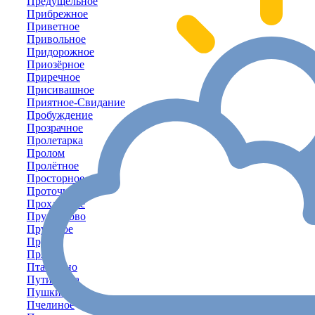
Предущельное
Прибрежное
Приветное
Привольное
Придорожное
Приозёрное
Приречное
Присивашное
Приятное-Свидание
Пробуждение
Прозрачное
Пролетарка
Пролом
Пролётное
Просторное
Проточное
Прохладное
Прудниково
Прудовое
Пруды
Прямое
Пташкино
Путиловка
Пушкино
Пчелиное