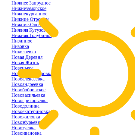
Нижнее Запрудное
Нижнезаморское
Нижнекурганное
Нижние Отрожки
Нижние-Орешники
Нижняя Кутузовка
Нижняя-Голубинка
Низинное
Низовка
Николаевка
Новая Деревня
Новая Жизнь
Новенькое
Новоалександровка
Новоалексеевка
Новоандреевка
Новобобровское
Нововасильевка
Новогригорьевка
Новодолинка
Новоекатериновка
Новожиловка
Новозбурьевка
Новозуевка
Новоивановка