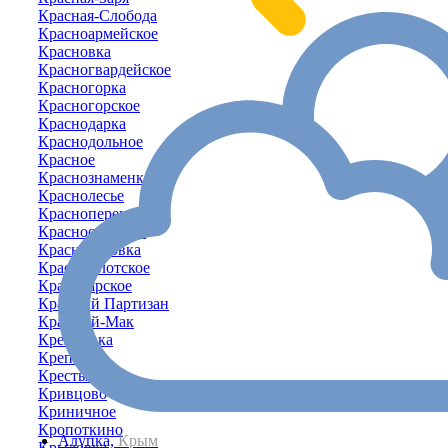
Красная-Слобода
Красноармейское
Красновка
Красногвардейское
Красногорка
Красногорское
Краснодарка
Краснодольное
Красное
Краснознаменка
Краснолесье
Красноперекопск
Красносельское
Красносёловка
Краснофлотское
Красноярское
Красный Партизан
Красный-Мак
Кремневка
Крепкое
Крестьяновка
Кривцово
Криничное
Кропоткино
Алупка,
Крым
Крыловка