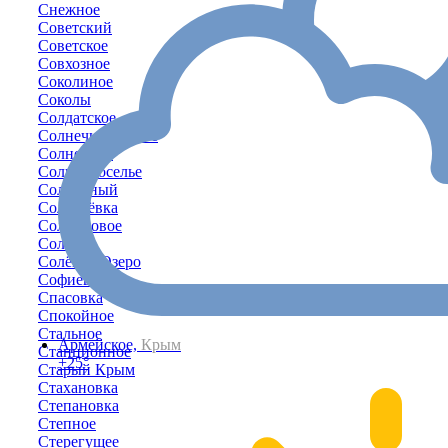
Снежное
Советский
Советское
Совхозное
Соколиное
Соколы
Солдатское
Солнечногорское
Солнечное
Солнечноселье
Солнечный
Соловьёвка
Солонцовое
Соляное
Солёное Озеро
Софиевка
Спасовка
Спокойное
Стальное
Армейское,
Крым
Станционное
+25°
Старый Крым
Стахановка
Степановка
Степное
Стерегущее