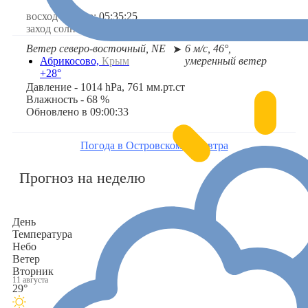
восход солнца:
05:35:25
заход солнца:
19:59:38
Ветер северо-восточный, NE
6 м/с, 46°,
➤
умеренный ветер
Абрикосово,
Крым
+28°
Давление - 1014 hPa, 761 мм.рт.ст
Влажность - 68 %
Обновлено в 09:00:33
Погода в Островском на завтра
Прогноз на неделю
День
Температура
Небо
Ветер
Вторник
11 августа
29°