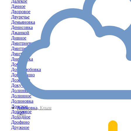
Далёкое
Дачное
Дворовое
Двуречье
Демьяновка
Денисовка
Джанкой
Дивное
Дмитриевка
Дмитровка
Дмитрово
Днепровка
Доброе
Добролюбовка
Добрушино
Дозорное
Докучаево
Долинка
Долинное
Долиновка
Донское
Акимовка,
Крым
Дорожное
+27°
Доходное
Дрофино
Дружное