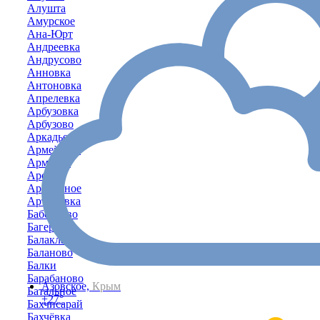
Алушта
Амурское
Ана-Юрт
Андреевка
Андрусово
Анновка
Антоновка
Апрелевка
Арбузовка
Арбузово
Аркадьевка
Армейское
Армянск
Аромат
Ароматное
Артёмовка
Бабенково
Багерово
Балаклава
Баланово
Балки
Барабаново
Азовское,
Крым
Батальное
+27°
Бахчисарай
Бахчёвка