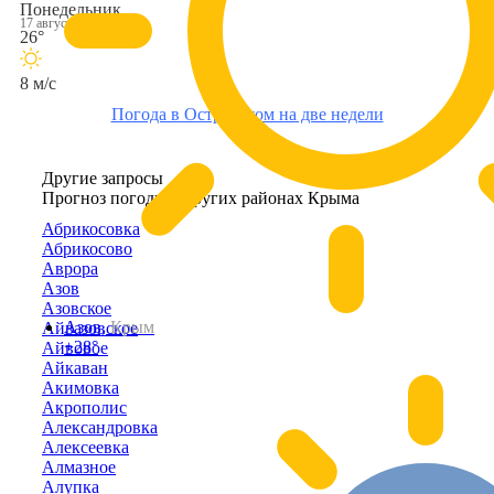
Понедельник
17 августа
26°
8 м/с
Погода в Островском на две недели
Другие запросы
Прогноз погоды в других районах Крыма
Абрикосовка
Абрикосово
Аврора
Азов
Азовское
Азов,
Крым
Айвазовское
+28°
Айвовое
Айкаван
Акимовка
Акрополис
Александровка
Алексеевка
Алмазное
Алупка