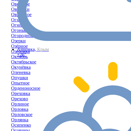
Овощное
Овражки
Овражное
Огневое
Огни
Огоньки
Огородное
Озерки
Озёрное
Анновка,
Крым
Озёровка
+26°
Октябрь
Октябрьское
Окунёвка
Оленевка
Опушки
Опытное
Орденоносное
Ореховка
Орехово
Орлиное
Орловка
Орловское
Орлянка
Осипенко
Осовины