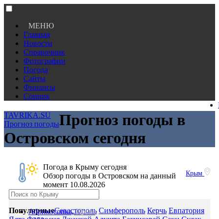
МЕНЮ
Главная
Новости
Справочник
Фотографии
Погода
Сайты
Финансы
Сонник
TAVRIKA.SU
Прогноз погоды в
Прогноз погоды
Островском сегодня
Погода в Крыму сегодня
Крым
Обзор погоды в Островском на данный
момент 10.08.2026
Популярные
Севастополь
Симферополь
Керчь
Евпатория
Абрикосовка,
Крым