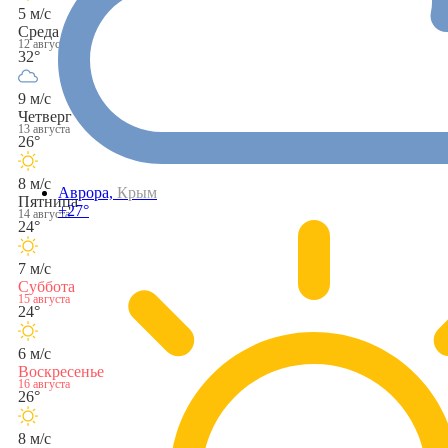
5 м/с
Среда
12 августа
32°
9 м/с
Четверг
13 августа
26°
8 м/с
Аврора,
Крым
Пятница
+27°
14 августа
24°
7 м/с
Суббота
15 августа
24°
6 м/с
Воскресенье
16 августа
26°
8 м/с