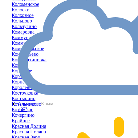
Коломенское
Колоски
Колхозное
Кольцово
Кольчугино
Комаровка
Коммунарное
Коммунары
Комсомольское
Кондратьево
Константиновка
Копани
Коренное
Кормовое
Корнеевка
Королёво
Косточковка
Костырино
Алмазное,
Крым
Котельниково
+27°
Котовское
Кочергино
Крайнее
Красная Долина
Красная Поляна
Красная-Заря