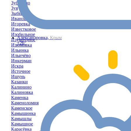
Зубакино
Зуя
Зыбины
Ивановка
Игоревка
Известковое
Изобильное
Александровка,
Крым
Изумрудное
+26°
Изюмовка
Ильинка
Ильичёво
Инкерман
Искра
Источное
Ишунь
Казанки
Калинино
Калиновка
Каменка
Каменоломня
Каменское
Камышинка
Камышлы
Камышное
Карасёвка