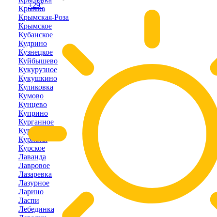
+29°
Крымка
Крымская-Роза
Крымское
Кубанское
Кудрино
Кузнецкое
Куйбышево
Кукурузное
Кукушкино
Куликовка
Кумово
Кунцево
Куприно
Курганное
Курортное
Курпаты
Курское
Лаванда
Лавровое
Лазаревка
Лазурное
Ларино
Ласпи
Лебединка