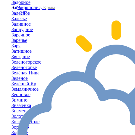
Задорное
Акрополис,
Крым
Зайцево
+26°
Залесное
Залесье
Заливное
Запрудное
Заречное
Заречье
Заря
Затишное
Звёздное
Зеленогорское
Зеленогорье
Зелёная Нива
Зелёное
Зелёный Яр
Земляничное
Зерновое
Зимино
Знаменка
Знаменское
Золотое
Золотое Поле
Зоркино
Зоряное