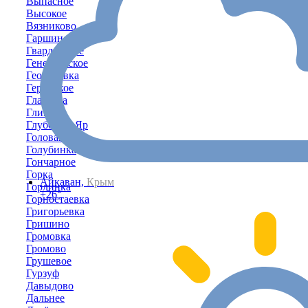
Выпасное
Высокое
Вязниково
Гаршино
Гвардейское
Генеральское
Георгиевка
Геройское
Глазовка
Глинка
Глубокий-Яр
Головановка
Голубинка
Гончарное
Горка
Айкаван,
Крым
Горлинка
+26°
Горностаевка
Григорьевка
Гришино
Громовка
Громово
Грушевое
Гурзуф
Давыдово
Дальнее