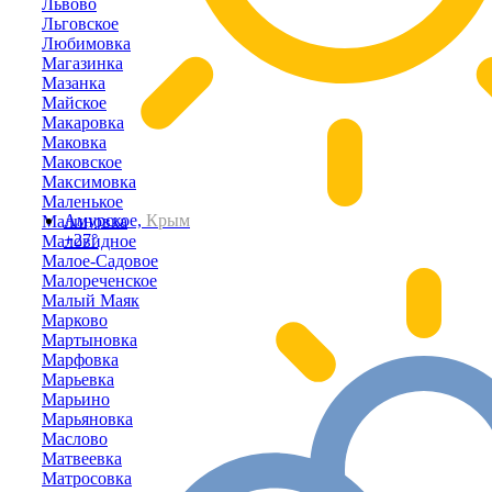
Львово
Льговское
Любимовка
Магазинка
Мазанка
Майское
Макаровка
Маковка
Маковское
Максимовка
Маленькое
Амурское,
Крым
Малиновка
+27°
Маловидное
Малое-Садовое
Малореченское
Малый Маяк
Марково
Мартыновка
Марфовка
Марьевка
Марьино
Марьяновка
Маслово
Матвеевка
Матросовка