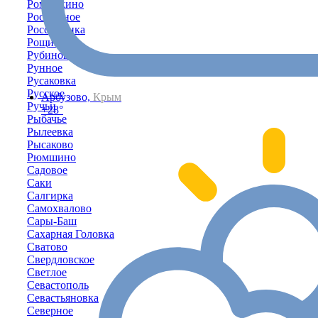
Ромашкино
Роскошное
Россошанка
Рощино
Рубиновка
Рунное
Русаковка
Русское
Арбузово,
Крым
Ручьи
+28°
Рыбачье
Рылеевка
Рысаково
Рюмшино
Садовое
Саки
Салгирка
Самохвалово
Сары-Баш
Сахарная Головка
Сватово
Свердловское
Светлое
Севастополь
Севастьяновка
Северное