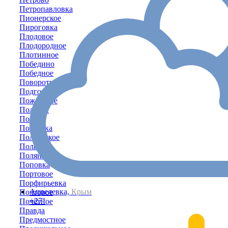
Петропавловка
Пионерское
Пироговка
Плодовое
Плодородное
Плотинное
Победино
Победное
Поворотное
Подгорное
Пожарское
Полевое
Пологи
Полтавка
Полтавское
Полюшко
Поляна
Поповка
Портовое
Порфирьевка
Апрелевка,
Крым
Почтовое
+27°
Почётное
Правда
Предмостное