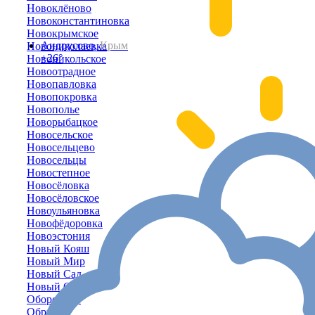
Новоклёново
Новоконстантиновка
Новокрымское
Андрусово,
Крым
Новониколаевка
+26°
Новоникольское
Новоотрадное
Новопавловка
Новопокровка
Новополье
Новорыбацкое
Новосельское
Новосельцево
Новосельцы
Новостепное
Новосёловка
Новосёловское
Новоульяновка
Новофёдоровка
Новоэстония
Новый Кояш
Новый Мир
Новый Сад
Новый Свет
Оборонное
Обрыв