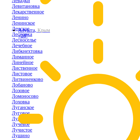
Левадки
Левитановка
Лекарственное
Ленино
Ленинское
Ленское
Алушта,
Крым
Лесновка
+28°
Лесноселье
Лечебное
Либкнехтовка
Лиманное
Линейное
Лиственное
Листовое
Литвиненково
Лобаново
Лозовое
Ломоносово
Лоховка
Луганское
Луговое
Лужки
Лучевое
Лучистое
Лушино