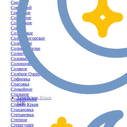
Снежное
Советский
Советское
Совхозное
Соколиное
Соколы
Солдатское
Солнечногорское
Солнечное
Солнечноселье
Солнечный
Соловьёвка
Солонцовое
Соляное
Солёное Озеро
Софиевка
Спасовка
Спокойное
Стальное
Армейское,
Крым
Станционное
+24°
Старый Крым
Стахановка
Степановка
Степное
Стерегущее