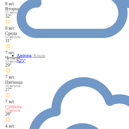
8 м/с
Вторник
11 августа
32°
8 м/с
Среда
12 августа
31°
7 м/с
Аврора,
Крым
Четверг
+25°
13 августа
29°
7 м/с
Пятница
14 августа
27°
7 м/с
Суббота
15 августа
28°
4 м/с