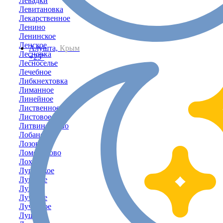
Левадки
Левитановка
Лекарственное
Ленино
Ленинское
Ленское
Алушта,
Крым
Лесновка
+25°
Лесноселье
Лечебное
Либкнехтовка
Лиманное
Линейное
Лиственное
Листовое
Литвиненково
Лобаново
Лозовое
Ломоносово
Лоховка
Луганское
Луговое
Лужки
Лучевое
Лучистое
Лушино