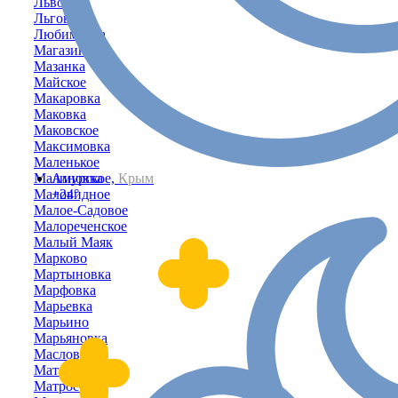
Львово
Льговское
Любимовка
Магазинка
Мазанка
Майское
Макаровка
Маковка
Маковское
Максимовка
Маленькое
Малиновка
Амурское,
Крым
Маловидное
+24°
Малое-Садовое
Малореченское
Малый Маяк
Марково
Мартыновка
Марфовка
Марьевка
Марьино
Марьяновка
Маслово
Матвеевка
Матросовка