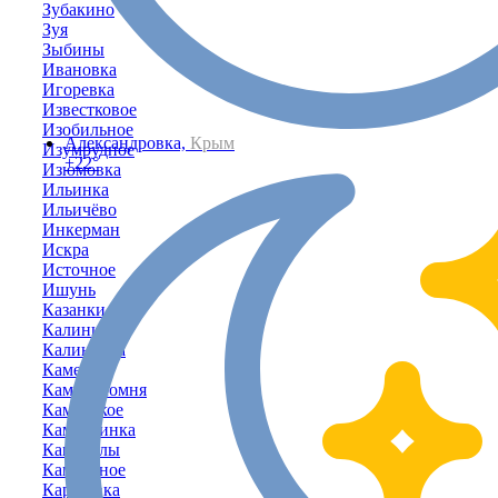
Зубакино
Зуя
Зыбины
Ивановка
Игоревка
Известковое
Изобильное
Александровка,
Крым
Изумрудное
+22°
Изюмовка
Ильинка
Ильичёво
Инкерман
Искра
Источное
Ишунь
Казанки
Калинино
Калиновка
Каменка
Каменоломня
Каменское
Камышинка
Камышлы
Камышное
Карасёвка