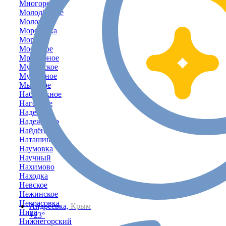
Многоречье
Молодёжное
Молочное
Морозовка
Морское
Мостовое
Мраморное
Муромское
Мускатное
Мысовое
Набережное
Нагорное
Надежда
Надеждино
Найдёновка
Наташино
Наумовка
Научный
Нахимово
Находка
Невское
Нежинское
Некрасовка
Андреевка,
Крым
Нива
+23°
Нижнегорский