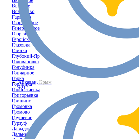
Выпасное
Высокое
Вязниково
Гаршино
Гвардейское
Генеральское
Георгиевка
Геройское
Глазовка
Глинка
Глубокий-Яр
Головановка
Голубинка
Гончарное
Горка
Айкаван,
Крым
Горлинка
+21°
Горностаевка
Григорьевка
Гришино
Громовка
Громово
Грушевое
Гурзуф
Давыдово
Дальнее