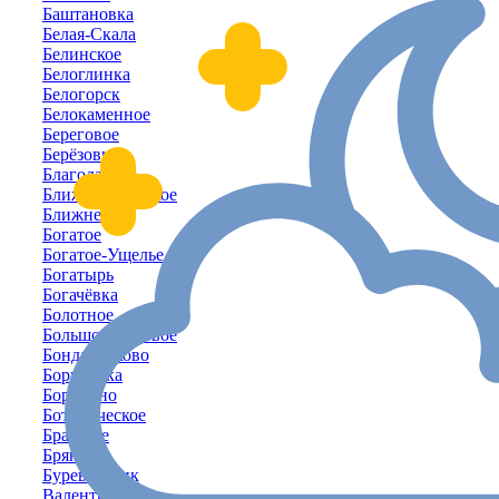
Баштановка
Белая-Скала
Белинское
Белоглинка
Белогорск
Белокаменное
Береговое
Берёзовка
Благодатное
Ближнегородское
Ближнее
Богатое
Богатое-Ущелье
Богатырь
Богачёвка
Болотное
Большое-Садовое
Бондаренково
Борисовка
Бородино
Ботаническое
Братское
Брянское
Буревестник
Валентиново