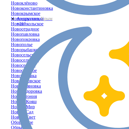
Новоклёново
Новоконстантиновка
Новокрымское
Новониколаевка
Андрусово,
Крым
Новоникольское
+21°
Новоотрадное
Новопавловка
Новопокровка
Новополье
Новорыбацкое
Новосельское
Новосельцево
Новосельцы
Новостепное
Новосёловка
Новосёловское
Новоульяновка
Новофёдоровка
Новоэстония
Новый Кояш
Новый Мир
Новый Сад
Новый Свет
Оборонное
Обрыв