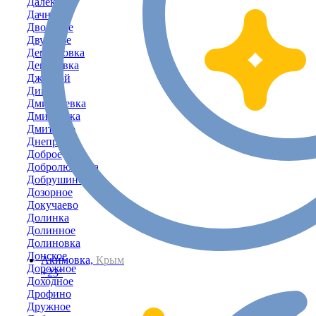
Далёкое
Дачное
Дворовое
Двуречье
Демьяновка
Денисовка
Джанкой
Дивное
Дмитриевка
Дмитровка
Дмитрово
Днепровка
Доброе
Добролюбовка
Добрушино
Дозорное
Докучаево
Долинка
Долинное
Долиновка
Донское
Акимовка,
Крым
Дорожное
+23°
Доходное
Дрофино
Дружное