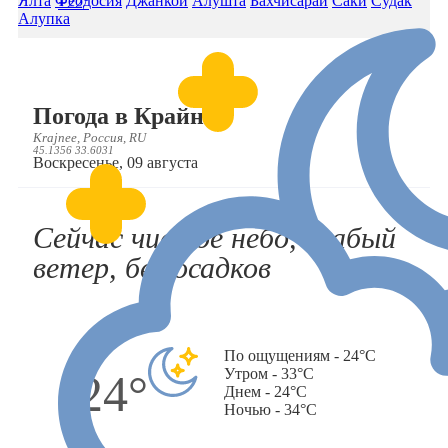
Ялта
Феодосия
Джанкой
Алушта
Бахчисарай
Саки
Судак
+22°
Алупка
Погода в Крайнем
Krajnee, Россия, RU
45.1356 33.6031
Воскресенье, 09 августа
Сейчас чистое небо, слабый
ветер, без осадков
По ощущениям - 24°C
Утром - 33°C
24°
Днем - 24°C
Ночью - 34°C