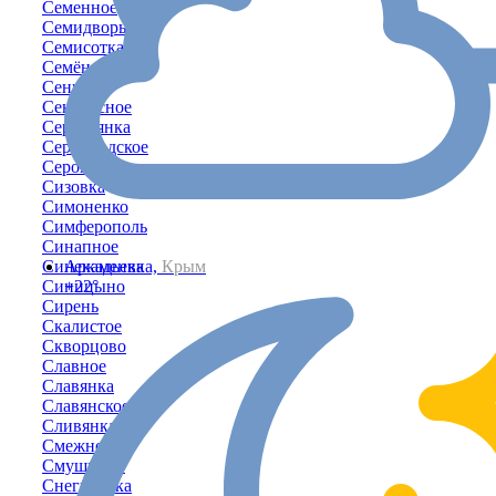
Семенное
Семидворье
Семисотка
Семёновка
Сенное
Сенокосное
Серебрянка
Серноводское
Серово
Сизовка
Симоненко
Симферополь
Синапное
Синекаменка
Аркадьевка,
Крым
Синицыно
+22°
Сирень
Скалистое
Скворцово
Славное
Славянка
Славянское
Сливянка
Смежное
Смушкино
Снегирёвка