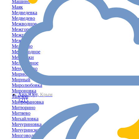
Машино
Маяк
Медведевка
Медведево
Межводное
Межгорное
Межгорье
Межевое
Мелехово
Мелководное
Мельники
Мельничное
Менделеево
Мирное
Мирный
Миролюбовка
Мироновка
Ана-Юрт,
Крым
Мисхор
+21°
Митрофановка
Митюрино
Митяево
Михайловка
Мичуриновка
Мичуринское
Многоводное