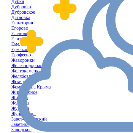
Дубки
Дубровка
Дубровское
Дятловка
Евпатория
Егорово
Еленовка
Елизаветово
Емельяновка
Ермаково
Ерофеево
Жаворонки
Железнодорожное
Желтокаменка
Желябовка
Жемчужина
Жемчужина Крыма
Живописное
Жилино
Жуковка
Журавки
Журавлёвка
Завет-Ленинский
Заветное
Заводское