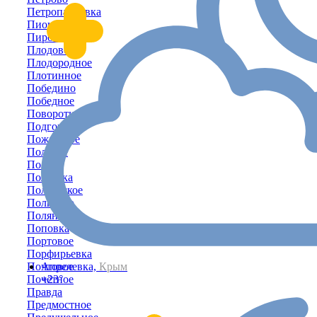
Петропавловка
Пионерское
Пироговка
Плодовое
Плодородное
Плотинное
Победино
Победное
Поворотное
Подгорное
Пожарское
Полевое
Пологи
Полтавка
Полтавское
Полюшко
Поляна
Поповка
Портовое
Порфирьевка
Почтовое
Апрелевка,
Крым
Почётное
+23°
Правда
Предмостное