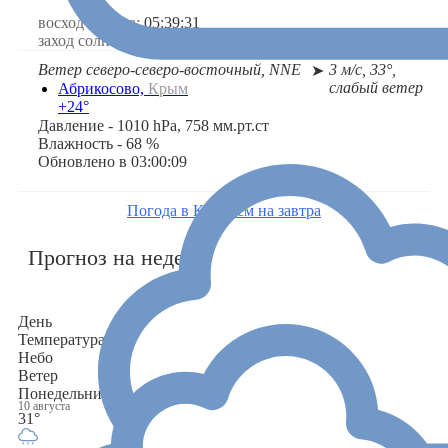
восход солнца:
05:39:31
заход солнца:
20:02:50
Ветер северо-северо-восточный, NNE
3 м/с, 33°,
➤
слабый ветер
Абрикосово,
Крым
+24°
Давление - 1010 hPa, 758 мм.рт.ст
Влажность - 68 %
Обновлено в 03:00:09
Погода в Крайнем на завтра
Прогноз на неделю
День
Температура
Небо
Ветер
Понедельник
10 августа
31°