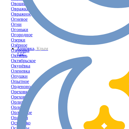
Овощное
Овражки
Овражное
Огневое
Огни
Огоньки
Огородное
Озерки
Озёрное
Анновка,
Крым
Озёровка
+22°
Октябрь
Октябрьское
Окунёвка
Оленевка
Опушки
Опытное
Орденоносное
Ореховка
Орехово
Орлиное
Орловка
Орловское
Орлянка
Осипенко
Осовины